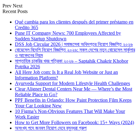
Prev
Next
Recent Posts
Qué cambia para los clientes después del primer préstamo en
Credito 365
Pune IT Company News: 700 Employees Affected by
Sudden Startup Shutdown
DSS Job Circular 2026 | সমাজসেবা অধিদপ্তর নিয়োগ বিজ্ঞপ্তি ২০২৬
বোয়েসেল বিদেশি নিয়োগ বিজ্ঞপ্তি ২০২৬: সকল দেশের নতুন বোয়েসেল সার্কুলার
ও আবেদনের নিয়ম
সাপ্তাহিক চাকরির খবর পত্রিকা ২০২৬ – Saptahik Chakrir Khobor
Potrika 2026
All Here Job com: Is It a Real Job Website or Just an
Information Platform?
Ayurveda Support for Modern Lifestyle Health Challenges
Clear Aligner Dental Centers Near Me — Where’s the Most
Reliable Place to Go?
PPF Benefits in Orlando: How Paint Protection Film Keeps
Your Car Looking New
10 Figma’s Non-Obvious Features That Will Make Your
Work Easier
How to Get More Followers on Facebook: 15+ Ways (2024)
অসংখ্য পদে জনবল নিয়োগ দেবে বসুন্ধরা গ্রুপ