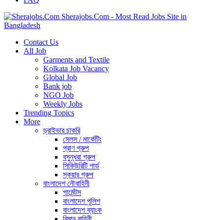
Sherajobs.Com - Most Read Jobs Site in
Bangladesh
Contact Us
All Job
Garments and Textile
Kolkata Job Vacancy
Global Job
Bank job
NGO Job
Weekly Jobs
Trending Topics
More
ড্রাইভার চাকরি
সেলস / মার্কেটিং
প্রাণ গ্রুপ
বসুন্ধরা গ্রুপ
সিকিউরিটি গার্ড
স্কয়ার গ্রুপ
বাংলাদেশ নৌবাহিনী
গার্মেন্টস
বাংলাদেশ পুলিশ
বাংলাদেশ ব্যাংক
বিমান বাহিনী