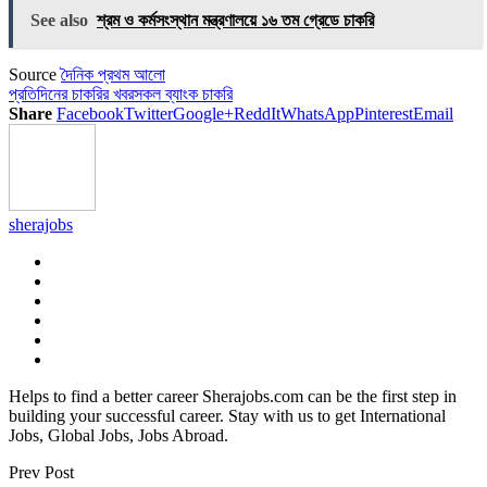
Link
Share
See also
শ্রম ও কর্মসংস্থান মন্ত্রণালয়ে ১৬ তম গ্রেডে চাকরি
Source
দৈনিক প্রথম আলো
প্রতিদিনের চাকরির খবর
সকল ব্যাংক চাকরি
Share
Facebook
Twitter
Google+
ReddIt
WhatsApp
Pinterest
Email
sherajobs
Helps to find a better career Sherajobs.com can be the first step in
building your successful career. Stay with us to get International
Jobs, Global Jobs, Jobs Abroad.
Prev Post