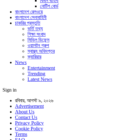
বিমান বাহিনী
নোটিশ বোর্ড
বাংলাদেশ রেলওয়ে
বাংলাদেশ সেনাবাহিনী
চাকরির প্রস্তুতি
ভর্তি তথ্য
শিক্ষা সংবাদ
সিভিল ডিফেন্স
ওয়ালটন গ্রুপ
স্বাস্থ্য অধিদপ্তর
ক্যারিয়ার
News
Entertainment
Trending
Latest News
Sign in
রবিবার, আগস্ট ৯, ২০২৬
Advertisement
About Us
Contact Us
Privacy Policy
Cookie Policy
Terms
FAQ