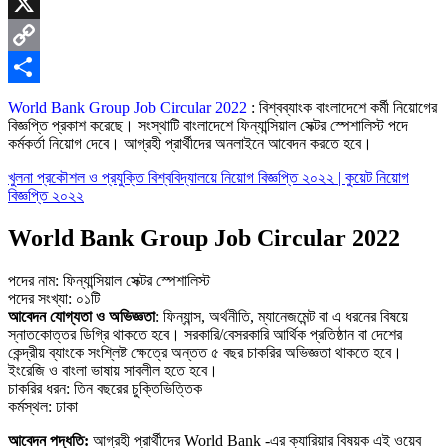
Skype
X
Copy
Link
Share
World Bank Group Job Circular 2022
: বিশ্বব্যাংক বাংলাদেশে কর্মী নিয়োগের
বিজ্ঞপ্তি প্রকাশ করেছে। সংস্থাটি বাংলাদেশে ফিন্যান্সিয়াল সেক্টর স্পেশালিস্ট পদে
কর্মকর্তা নিয়োগ দেবে। আগ্রহী প্রার্থীদের অনলাইনে আবেদন করতে হবে।
খুলনা প্রকৌশল ও প্রযুক্তি বিশ্ববিদ্যালয়ে নিয়োগ বিজ্ঞপ্তি ২০২২ | কুয়েট নিয়োগ
বিজ্ঞপ্তি ২০২২
World Bank Group Job Circular 2022
পদের নাম: ফিন্যান্সিয়াল সেক্টর স্পেশালিস্ট
পদের সংখ্যা: ০১টি
আবেদন যোগ্যতা ও অভিজ্ঞতা
: ফিন্যান্স, অর্থনীতি, ম্যানেজমেন্ট বা এ ধরনের বিষয়ে
স্নাতকোত্তর ডিগ্রি থাকতে হবে। সরকারি/বেসরকারি আর্থিক প্রতিষ্ঠান বা দেশের
কেন্দ্রীয় ব্যাংকে সংশ্লিষ্ট ক্ষেত্রে অন্তত ৫ বছর চাকরির অভিজ্ঞতা থাকতে হবে।
ইংরেজি ও বাংলা ভাষায় সাবলীল হতে হবে।
চাকরির ধরন: তিন বছরের চুক্তিভিত্তিক
কর্মস্থল: ঢাকা
আবেদন পদ্ধতি:
আগ্রহী প্রার্থীদের World Bank -এর ক্যারিয়ার বিষয়ক এই ওয়েব