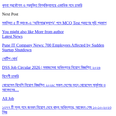
খুলনা প্রকৌশল ও প্রযুক্তি বিশ্ববিদ্যালয়ে একাধিক পদে চাকরি
Next Post
সমন্বিত ৫ টি ব্যাংক-এ ‘অফিসার(ক্যাশ)’ পদে MCQ Test গ্রহণের সূচি প্রকাশ
You might also like
More from author
Latest News
Pune IT Company News: 700 Employees Affected by Sudden
Startup Shutdown
নোটিশ বোর্ড
DSS Job Circular 2026 | সমাজসেবা অধিদপ্তর নিয়োগ বিজ্ঞপ্তি ২০২৬
বিদেশী চাকরি
বোয়েসেল বিদেশি নিয়োগ বিজ্ঞপ্তি ২০২৬: সকল দেশের নতুন বোয়েসেল সার্কুলার ও
আবেদনের…
All Job
১৩৭৭ টি শূন্য পদে জনবল নিয়োগ দেবে খাদ্য অধিদপ্তর, আবেদন শেষ ১০-১০-২০২৩
খ্রিঃ