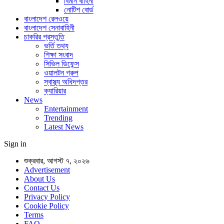
বিমান বাহিনী
নোটিশ বোর্ড
বাংলাদেশ রেলওয়ে
বাংলাদেশ সেনাবাহিনী
চাকরির প্রস্তুতি
ভর্তি তথ্য
শিক্ষা সংবাদ
সিভিল ডিফেন্স
ওয়ালটন গ্রুপ
স্বাস্থ্য অধিদপ্তর
ক্যারিয়ার
News
Entertainment
Trending
Latest News
Sign in
শুক্রবার, আগস্ট ৭, ২০২৬
Advertisement
About Us
Contact Us
Privacy Policy
Cookie Policy
Terms
FAQ