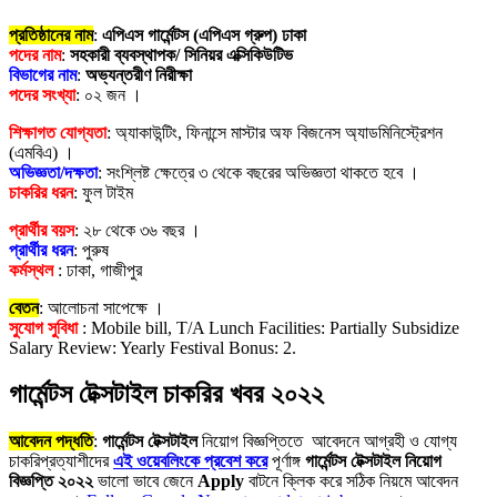
প্রতিষ্ঠানের নাম
:
এপিএস গার্মেন্টস (এপিএস গ্রুপ) ঢাকা
পদের নাম
:
সহকারী ব্যবস্থাপক/ সিনিয়র এক্সিকিউটিভ
বিভাগের নাম
:
অভ্যন্তরীণ নিরীক্ষা
পদের সংখ্যা
: ০২ জন ।
শিক্ষাগত যোগ্যতা
: অ্যাকাউন্টিং, ফিনান্সে মাস্টার অফ বিজনেস অ্যাডমিনিস্ট্রেশন
(এমবিএ) ।
অভিজ্ঞতা/দক্ষতা
: সংশ্লিষ্ট ক্ষেত্রে ৩ থেকে বছরের অভিজ্ঞতা থাকতে হবে ।
চাকরির ধরন
: ফুল টাইম
প্রার্থীর বয়স
: ২৮ থেকে ৩৬ বছর ।
প্রার্থীর ধরন
: পুরুষ
কর্মস্থল
: ঢাকা, গাজীপুর
বেতন
: আলোচনা সাপেক্ষে ।
সুযোগ সুবিধা
: Mobile bill, T/A Lunch Facilities: Partially Subsidize
Salary Review: Yearly Festival Bonus: 2.
গার্মেন্টস টেক্সটাইল চাকরির খবর ২০২২
আবেদন পদ্ধতি
:
গার্মেন্টস টেক্সটাইল
নিয়োগ বিজ্ঞপ্তিতে আবেদনে আগ্রহী ও যোগ্য
চাকরিপ্রত্যাশীদের
এই ওয়েবলিংকে প্রবেশ করে
পূর্ণাঙ্গ
গার্মেন্টস টেক্সটাইল
নিয়োগ
বিজ্ঞপ্তি ২০২২
ভালো ভাবে জেনে
Apply
বাটনে ক্লিক করে সঠিক নিয়মে আবেদন