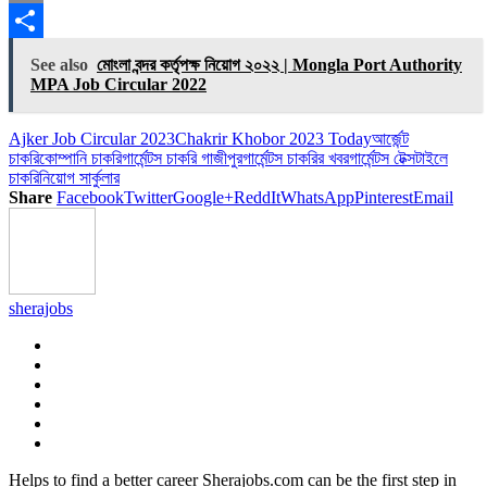
Copy
Link
Share
See also
মোংলা বন্দর কর্তৃপক্ষ নিয়োগ ২০২২ | Mongla Port Authority
MPA Job Circular 2022
Ajker Job Circular 2023
Chakrir Khobor 2023 Today
আর্জেন্ট
চাকরি
কোম্পানি চাকরি
গার্মেন্টস চাকরি গাজীপুর
গার্মেন্টস চাকরির খবর
গার্মেন্টস টেক্সটাইলে
চাকরি
নিয়োগ সার্কুলার
Share
Facebook
Twitter
Google+
ReddIt
WhatsApp
Pinterest
Email
sherajobs
Helps to find a better career Sherajobs.com can be the first step in