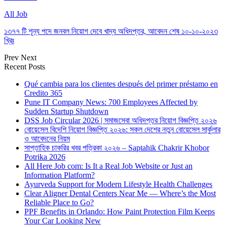
All Job
১৩৭৭ টি শূন্য পদে জনবল নিয়োগ দেবে খাদ্য অধিদপ্তর, আবেদন শেষ ১০-১০-২০২৩
খ্রিঃ
Prev
Next
Recent Posts
Qué cambia para los clientes después del primer préstamo en
Credito 365
Pune IT Company News: 700 Employees Affected by
Sudden Startup Shutdown
DSS Job Circular 2026 | সমাজসেবা অধিদপ্তর নিয়োগ বিজ্ঞপ্তি ২০২৬
বোয়েসেল বিদেশি নিয়োগ বিজ্ঞপ্তি ২০২৬: সকল দেশের নতুন বোয়েসেল সার্কুলার
ও আবেদনের নিয়ম
সাপ্তাহিক চাকরির খবর পত্রিকা ২০২৬ – Saptahik Chakrir Khobor
Potrika 2026
All Here Job com: Is It a Real Job Website or Just an
Information Platform?
Ayurveda Support for Modern Lifestyle Health Challenges
Clear Aligner Dental Centers Near Me — Where’s the Most
Reliable Place to Go?
PPF Benefits in Orlando: How Paint Protection Film Keeps
Your Car Looking New