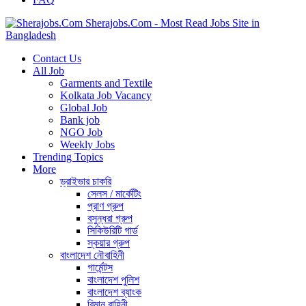
Sherajobs.Com - Most Read Jobs Site in
Bangladesh
Contact Us
All Job
Garments and Textile
Kolkata Job Vacancy
Global Job
Bank job
NGO Job
Weekly Jobs
Trending Topics
More
ড্রাইভার চাকরি
সেলস / মার্কেটিং
প্রাণ গ্রুপ
বসুন্ধরা গ্রুপ
সিকিউরিটি গার্ড
স্কয়ার গ্রুপ
বাংলাদেশ নৌবাহিনী
গার্মেন্টস
বাংলাদেশ পুলিশ
বাংলাদেশ ব্যাংক
বিমান বাহিনী