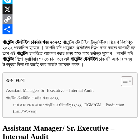
Skype
X
Copy
Link
Share
গার্মেন্টস টেক্সটাইল চাকরির খবর ২০২২:
গার্মেন্টস টেক্সটাইল ইন্ড্রাস্ট্রিস নিয়োগ বিজ্ঞপ্তি
২০২২ প্রকাশিত হয়েছে
।
আপনি যদি গার্মেন্টস টেক্সটাইল শিল্পে কাজ করতে আগ্রহী হন
তবে এই
গার্মেন্টস
চাকরিতে আবেদন করার জন্য হতে পারে দুর্দান্ত সুযোগ। আপনি যদি
গার্মেন্টস
শিল্পে ক্যারিয়ার গড়তে চান তবে এই
গার্মেন্টস টেক্সটাইল
চাকরিটি আপনার জন্য
উপযুক্ত কিনা তা যাচাই করে আজই আবেদন করুন ।
এক নজরে
Assistant Manager/ Sr. Executive – Internal Audit
গার্মেন্টস টেক্সটাইল চাকরির খবর ২০২২
সেরা জবস থেকে আরও : গার্মেন্টস চাকরি গাজীপুর ২০২২ | DGM/GM – Production
(Knit/Woven)
Assistant Manager/ Sr. Executive –
Internal Audit