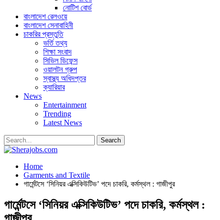
নোটিশ বোর্ড
বাংলাদেশ রেলওয়ে
বাংলাদেশ সেনাবাহিনী
চাকরির প্রস্তুতি
ভর্তি তথ্য
শিক্ষা সংবাদ
সিভিল ডিফেন্স
ওয়ালটন গ্রুপ
স্বাস্থ্য অধিদপ্তর
ক্যারিয়ার
News
Entertainment
Trending
Latest News
Home
Garments and Textile
গার্মেন্টসে ‘সিনিয়র এক্সিকিউটিভ’ পদে চাকরি, কর্মস্থল : গাজীপুর
গার্মেন্টসে ‘সিনিয়র এক্সিকিউটিভ’ পদে চাকরি, কর্মস্থল :
গাজীপুর