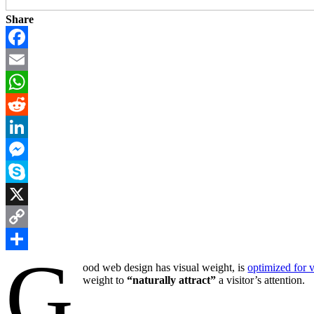
Share
Facebook
Email
WhatsApp
Reddit
LinkedIn
Messenger
Skype
X
Copy
G
Link
Share
ood web design has visual weight, is
optimized for 
weight to
“naturally attract”
a visitor’s attention.