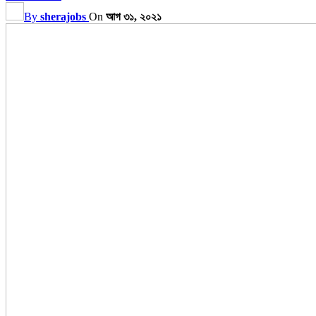
By
sherajobs
On
আগ ৩১, ২০২১