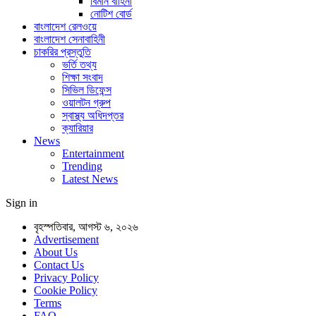
বিমান বাহিনী
নোটিশ বোর্ড
বাংলাদেশ রেলওয়ে
বাংলাদেশ সেনাবাহিনী
চাকরির প্রস্তুতি
ভর্তি তথ্য
শিক্ষা সংবাদ
সিভিল ডিফেন্স
ওয়ালটন গ্রুপ
স্বাস্থ্য অধিদপ্তর
ক্যারিয়ার
News
Entertainment
Trending
Latest News
Sign in
বৃহস্পতিবার, আগস্ট ৬, ২০২৬
Advertisement
About Us
Contact Us
Privacy Policy
Cookie Policy
Terms
FAQ