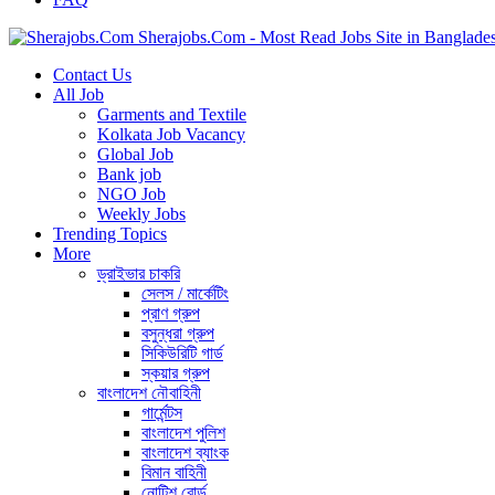
Sherajobs.Com - Most Read Jobs Site in Banglade
Contact Us
All Job
Garments and Textile
Kolkata Job Vacancy
Global Job
Bank job
NGO Job
Weekly Jobs
Trending Topics
More
ড্রাইভার চাকরি
সেলস / মার্কেটিং
প্রাণ গ্রুপ
বসুন্ধরা গ্রুপ
সিকিউরিটি গার্ড
স্কয়ার গ্রুপ
বাংলাদেশ নৌবাহিনী
গার্মেন্টস
বাংলাদেশ পুলিশ
বাংলাদেশ ব্যাংক
বিমান বাহিনী
নোটিশ বোর্ড