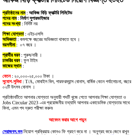
প্রতিষ্ঠানের নাম
:
আকিজ বিড়ি ফ্যাক্টরি লিমিটেড
পদের নাম
:
নির্মাণ সুপারভাইজার
পদের সংখ্যা
: নির্দিষ্ট নয়
শিক্ষা যোগ্যতা
: এইচএসসি
অভিজ্ঞতা
: কমপক্ষে বছরের অভিজ্ঞতা থাকতে হবে ।
বয়সসীমা
: ০৭ বছর ।
প্রার্থীর ধরন
: পুরুষ/নারী ।
চাকরির ধরন
: ফুল টাইম
কাজের স্থান
:
বেতন
: ২০,০০০-২৫,০০০ টাকা ।
সুযোগ-সুবিধা
: T/A, মোবাইল বিল, পারফরম্যান্স বোনাস, বার্ষিক বেতন পর্যালোচনা, বছরে
০২টি উৎসব বোনাস ।
প্রতিষ্ঠানটিতে আপনার যোগ্যতা অনুযায়ী পদটি খুজে পেতে আপনার শিক্ষা যোগ্যতা ও
Jobs Circular 2023 -এর প্রয়োজনীয় তথ্যাদি আপনার একাডেমিক যোগ্যতার সাথে
কিনা, এমন পদ দ্রুত পরীক্ষা করুন৷
আবেদন করার আগে পড়ুন
সেরাজবস.কম
নিয়োগ প্রক্রিয়ায় কোনও ফি গ্রহণ করে না । অনুগ্রহ করে জেনে রাখুন