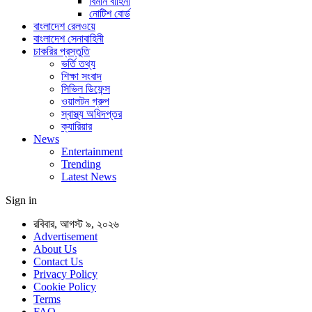
বিমান বাহিনী
নোটিশ বোর্ড
বাংলাদেশ রেলওয়ে
বাংলাদেশ সেনাবাহিনী
চাকরির প্রস্তুতি
ভর্তি তথ্য
শিক্ষা সংবাদ
সিভিল ডিফেন্স
ওয়ালটন গ্রুপ
স্বাস্থ্য অধিদপ্তর
ক্যারিয়ার
News
Entertainment
Trending
Latest News
Sign in
রবিবার, আগস্ট ৯, ২০২৬
Advertisement
About Us
Contact Us
Privacy Policy
Cookie Policy
Terms
FAQ