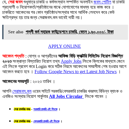
যে,
সেরা জবস
শুধুমাত্র চাকরি ও কর্মসংস্থান সম্পর্কিত অনলাইন
জবস পোর্টাল
যা চাকরি
প্রত্যাশী ও নিয়োগকর্তা/প্রতিষ্ঠানের মাঝে যোগাযোগের মাধম্য হয়ে কাজ করে ।
চাকরিতে আবেদনের পর কোন প্রতিষ্ঠান/সংস্থার সাথে আর্থিক লেনদেন করে কেউ
ক্ষতিগ্রস্থ হয় তার জন্য সেরাজবস.কম ভাবেই দায়ী নয়।
See also
পল্লী কর্ম সহায়ক ফাউন্ডেশনে চাকরি, বেতন ১,৬০,০০০/- টাকা
APPLY ONLINE
আবেদন পদ্ধতি
: যোগ্য ও আগ্রহীদের
আকিজ বিড়ি ফ্যাক্টরি লিমিটেড নিয়োগ বিজ্ঞপ্তি
২০২৩
সংক্রান্ত বিস্তারিত নিয়োগ তথ্য
Apply Jobs
লিংকে ক্লিকের মাধ্যমে জেনে
এই লিংকে প্রবেশ করে Login করে সঠিক নিয়মে আবেদনের সময়সীমা শেষ হওয়ার আগে
আবেদন করতে হবে ।
Follow Google News to get Latest Job News
।
আবেদনের সময়সূচি
: ২০২৩ তারিখ ।
আপনি
সেরাজবস.কম
ওয়েব সাইটে সরকারি/বেসরকারি চাকরির খবরসহ বিভিন্ন ব্যাংক ও
এনজিও সংস্থার নিয়োগ সার্কুলার
All Jobs Circular
লিংকে পাবেন ।
সেরা চাকরির খবর
–
সরকারি চাকরি এই লিংকে
।
সেরা চাকরির খবর
–
বেসরকারি চাকরি এই লিংকে
।