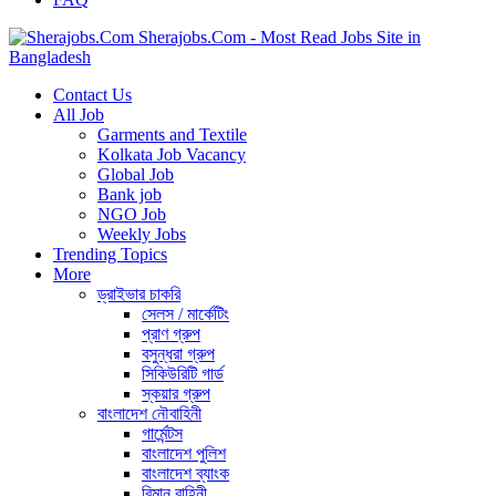
Sherajobs.Com - Most Read Jobs Site in
Bangladesh
Contact Us
All Job
Garments and Textile
Kolkata Job Vacancy
Global Job
Bank job
NGO Job
Weekly Jobs
Trending Topics
More
ড্রাইভার চাকরি
সেলস / মার্কেটিং
প্রাণ গ্রুপ
বসুন্ধরা গ্রুপ
সিকিউরিটি গার্ড
স্কয়ার গ্রুপ
বাংলাদেশ নৌবাহিনী
গার্মেন্টস
বাংলাদেশ পুলিশ
বাংলাদেশ ব্যাংক
বিমান বাহিনী