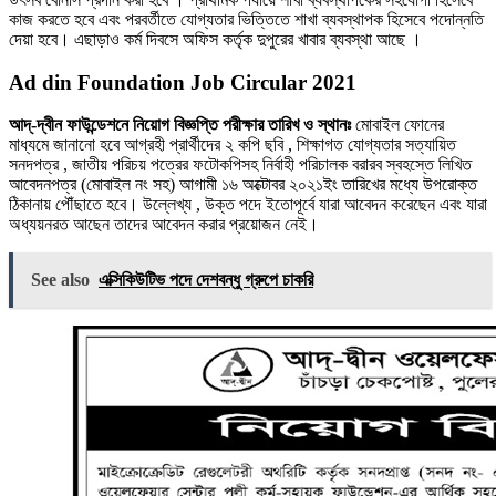
কাজ করতে হবে এবং পরবর্তীতে যোগ্যতার ভিত্তিতে শাখা ব্যবস্থাপক হিসেবে পদোন্নতি
দেয়া হবে। এছাড়াও কর্ম দিবসে অফিস কর্তৃক দুপুরের খাবার ব্যবস্থা আছে ।
Ad din Foundation Job Circular 2021
আদ্-দ্বীন ফাউন্ডেশনে নিয়োগ বিজ্ঞপ্তি পরীক্ষার তারিখ ও স্থানঃ
মোবাইল ফোনের
মাধ্যমে জানানো হবে আগ্রহী প্রার্থীদের ২ কপি ছবি , শিক্ষাগত যোগ্যতার সত্যায়িত
সনদপত্র , জাতীয় পরিচয় পত্রের ফটোকপিসহ নির্বাহী পরিচালক বরারব স্বহস্তে লিখিত
আবেদনপত্র (মোবাইল নং সহ) আগামী ১৬ অক্টোবর ২০২১ইং তারিখের মধ্যে উপরোক্ত
ঠিকানায় পৌঁছাতে হবে। উল্লেখ্য , উক্ত পদে ইতোপূর্বে যারা আবেদন করেছেন এবং যারা
অধ্যয়নরত আছেন তাদের আবেদন করার প্রয়োজন নেই।
See also
এক্সিকিউটিভ পদে দেশবন্ধু গ্রুপে চাকরি