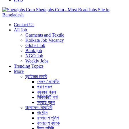
Sherajobs.Com - Most Read Jobs Site in
Bangladesh
Contact Us
All Job
Garments and Textile
Kolkata Job Vacancy
Global Job
Bank job
NGO Job
Weekly Jobs
Trending Topics
More
ড্রাইভার চাকরি
সেলস / মার্কেটিং
প্রাণ গ্রুপ
বসুন্ধরা গ্রুপ
সিকিউরিটি গার্ড
স্কয়ার গ্রুপ
বাংলাদেশ নৌবাহিনী
গার্মেন্টস
বাংলাদেশ পুলিশ
বাংলাদেশ ব্যাংক
বিমান বাহিনী