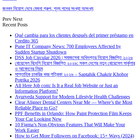
জনবল নিয়োগ দেবে মেঘনা গ্রুপ, শূন্য পদের সংখ্যা অসংখ্য
Prev
Next
Recent Posts
Qué cambia para los clientes después del primer préstamo en
Credito 365
Pune IT Company News: 700 Employees Affected by
Sudden Startup Shutdown
DSS Job Circular 2026 | সমাজসেবা অধিদপ্তর নিয়োগ বিজ্ঞপ্তি ২০২৬
বোয়েসেল বিদেশি নিয়োগ বিজ্ঞপ্তি ২০২৬: সকল দেশের নতুন বোয়েসেল সার্কুলার
ও আবেদনের নিয়ম
সাপ্তাহিক চাকরির খবর পত্রিকা ২০২৬ – Saptahik Chakrir Khobor
Potrika 2026
All Here Job com: Is It a Real Job Website or Just an
Information Platform?
Ayurveda Support for Modern Lifestyle Health Challenges
Clear Aligner Dental Centers Near Me — Where’s the Most
Reliable Place to Go?
PPF Benefits in Orlando: How Paint Protection Film Keeps
Your Car Looking New
10 Figma’s Non-Obvious Features That Will Make Your
Work Easier
How to Get More Followers on Facebook: 15+ Ways (2024)