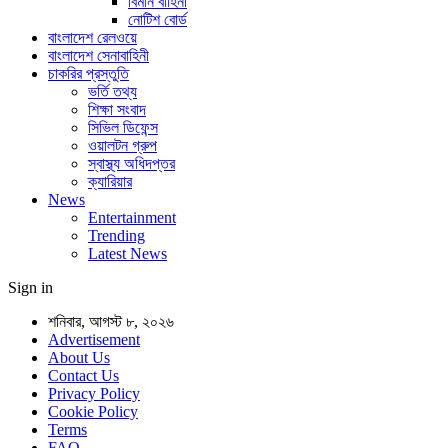
বিমান বাহিনী
নোটিশ বোর্ড
বাংলাদেশ রেলওয়ে
বাংলাদেশ সেনাবাহিনী
চাকরির প্রস্তুতি
ভর্তি তথ্য
শিক্ষা সংবাদ
সিভিল ডিফেন্স
ওয়ালটন গ্রুপ
স্বাস্থ্য অধিদপ্তর
ক্যারিয়ার
News
Entertainment
Trending
Latest News
Sign in
শনিবার, আগস্ট ৮, ২০২৬
Advertisement
About Us
Contact Us
Privacy Policy
Cookie Policy
Terms
FAQ