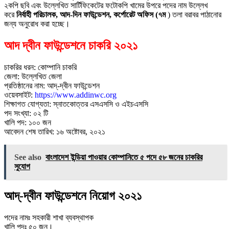
২কপি ছবি এবং উল্লেখিত সার্টিফিকেটের ফটোকপি খামের উপরে পদের নাম উল্লেখ
করে
নির্বাহী পরিচালক, আদ-দিন ফাউন্ডেশন, কর্পোরেট অফিস (৭ম
) তলা বরাবর পাঠানোর
জন্য অনুরোধ করা হচ্ছে।
আদ দ্বীন ফাউন্ডেশনে চাকরি ২০২১
চাকরির ধরন: কোম্পানি চাকরি
জেলা: উল্লেখিত জেলা
প্রতিষ্ঠানের নাম: আদ্-দ্বীন ফাউন্ডেশন
ওয়েবসাইট:
https://www.addinwc.org
শিক্ষাগত যোগ্যতা: স্নাতকোত্তর এসএসসি ও এইচএসসি
পদ সংখ্যা: ০২ টি
খালি পদ: ১০০ জন
আবেদন শেষ তারিখ: ১৬ অষ্টোবর, ২০২১
See also
বাংলাদেশ ইন্ডিয়া পাওয়ার কোম্পানিতে ৫ পদে ৫৮ জনের চাকরির
সুযোগ
আদ্-দ্বীন ফাউন্ডেশনে নিয়োগ ২০২১
পদের নামঃ সহকারী শাখা ব্যবস্থাপক
খালি পদঃ ৫০ জন।