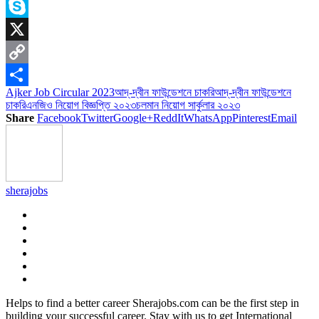
Messenger
Skype
X
Copy
Ajker Job Circular 2023
আদ্-দ্বীন ফাউন্ডেশনে চাকরি
আদ্-দ্বীন ফাউন্ডেশনে
Link
Share
চাকরি
এনজিও নিয়োগ বিজ্ঞপ্তি ২০২৩
চলমান নিয়োগ সার্কুলার ২০২৩
Share
Facebook
Twitter
Google+
ReddIt
WhatsApp
Pinterest
Email
sherajobs
Helps to find a better career Sherajobs.com can be the first step in
building your successful career. Stay with us to get International