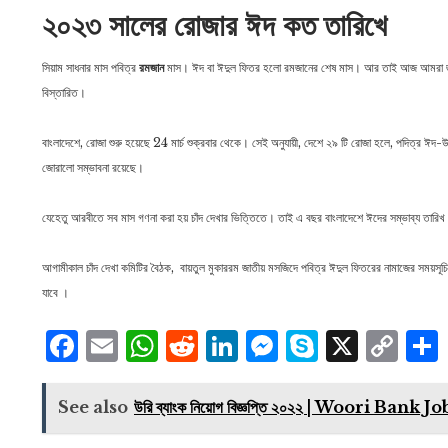
২০২৩ সালের রোজার ঈদ কত তারিখে
সিয়াম সাধনার মাস পবিত্র
রমজান
মাস। ঈদ বা ঈদুল ফিতর হলো রমজানের শেষ মাস। আর তাই আজ আমরা
বিস্তারিত।
বাংলাদেশে, রোজা শুরু হয়েছে 24 মার্চ শুক্রবার থেকে। সেই অনুযায়ী, দেশে ২৯ টি রোজা হলে, পদিত্
জোরালো সম্ভাবনা রয়েছে।
যেহেতু আরবীতে সব মাস গণনা করা হয় চাঁদ দেখার ভিত্তিতে। তাই এ বছর বাংলাদেশে ঈদের সম্ভাব্য তারিখ
আগামীকাল চাঁদ দেখা কমিটির বৈঠক, বায়তুল মুকাররম জাতীয় মসজিদে পবিত্র ঈদুল ফিতরের নামাজের সময়সূচ
যাবে ।
Facebook
Email
WhatsApp
Reddit
LinkedIn
Messenge
Skype
X
Co
Li
See also
উরি ব্যাংক নিয়োগ বিজ্ঞপ্তি ২০২২ | Woori Ban