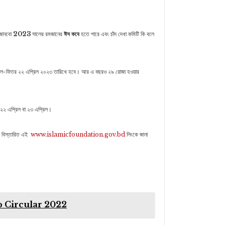
 জানবো
2023
সালের রমজানের
ঈদ কবে
হতে পারে এবং চাঁদ দেখা কমিটি কি বলে
র ঈদ-উল-ফিতর ২২ এপ্রিল ২০২৩ তারিখে হবে। আর এ বছরও ২৯ রোজা হওয়ার
 ২২ এপ্রিল বা ২৩ এপ্রিল।
ি বিস্তারিত এই
www.islamicfoundation.gov.bd
লিংকে জানা
r
py
Share
nk
k Job Circular 2022