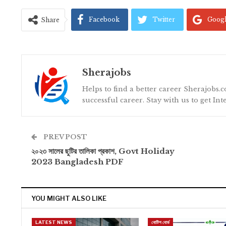
Facebook
Twitter
Goog
Share
Sherajobs
Helps to find a better career Sherajobs.c
successful career. Stay with us to get In
PREV POST
২০২৩ সালের ছুটির তালিকা প্রকাশ, Govt Holiday
2023 Bangladesh PDF
YOU MIGHT ALSO LIKE
LATEST NEWS
নোটিশ বোর্ড