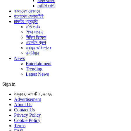
বিমান বাহিনী
নোটিশ বোর্ড
বাংলাদেশ রেলওয়ে
বাংলাদেশ সেনাবাহিনী
চাকরির প্রস্তুতি
ভর্তি তথ্য
শিক্ষা সংবাদ
সিভিল ডিফেন্স
ওয়ালটন গ্রুপ
স্বাস্থ্য অধিদপ্তর
ক্যারিয়ার
News
Entertainment
Trending
Latest News
Sign in
শুক্রবার, আগস্ট ৭, ২০২৬
Advertisement
About Us
Contact Us
Privacy Policy
Cookie Policy
Terms
FAQ