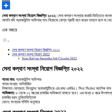
Copy
Link
Share
সেনা কল্যাণ সংস্থা নিয়োগ বিজ্ঞপ্তি ২০২২
: সেনা কল্যাণ সংস্থায় জরুরি ভিত্তিতে জনব
আপনি যদি অ্যাকাউন্টস অফিসার পদে নিজেকে যোগ্য প্রাথী মনে করেন তাহলে বসে না থে
এক নজরে
সেনা কল্যাণ সংস্থা নিয়োগ বিজ্ঞপ্তি ২০২২
সেনা কল্যাণ সংস্থা নিয়োগ 2022
Sena Kalyan Sangstha Job Circular 2022
সেনা কল্যাণ সংস্থা নিয়োগ বিজ্ঞপ্তি ২০২২
পদের নাম:
অ্যাকাউন্টস অফিসার
পদের সংখ্যা: অনির্ধারিত
শিক্ষাগত যোগ্যতা: ফিন্যান্স/ অ্যাকাউন্টিংয়ে এম.কম/ এমবিএ। সিএ/ সিএমএ আংশিক পা
অভিজ্ঞতা:
৮ থেকে ১২ বছরের চাকরির অভিজ্ঞতা থাকতে হবে। এর মধ্যে ৫ বছর উৎপাদনমু
চাকরির ধরন: চুক্তিভিত্তিক
বেতন: সংস্থার পলিসি অনুসারে