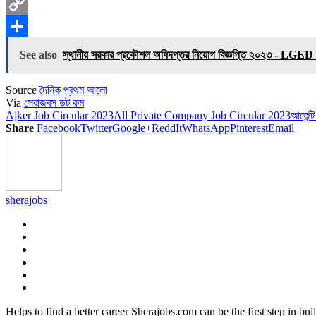
X
Copy
Link
Share
See also
স্থানীয় সরকার প্রকৌশল অধিদপ্তর নিয়োগ বিজ্ঞপ্তি ২০২৩ - LG
Source
দৈনিক প্রথম আলো
Via
সেরাজবস ডট কম
Ajker Job Circular 2023
All Private Company Job Circular 2023
আর্জেন্
Share
Facebook
Twitter
Google+
ReddIt
WhatsApp
Pinterest
Email
sherajobs
Helps to find a better career Sherajobs.com can be the first step in bu