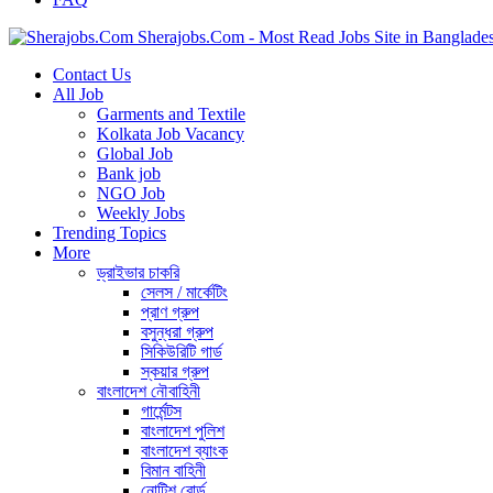
Sherajobs.Com - Most Read Jobs Site in Banglade
Contact Us
All Job
Garments and Textile
Kolkata Job Vacancy
Global Job
Bank job
NGO Job
Weekly Jobs
Trending Topics
More
ড্রাইভার চাকরি
সেলস / মার্কেটিং
প্রাণ গ্রুপ
বসুন্ধরা গ্রুপ
সিকিউরিটি গার্ড
স্কয়ার গ্রুপ
বাংলাদেশ নৌবাহিনী
গার্মেন্টস
বাংলাদেশ পুলিশ
বাংলাদেশ ব্যাংক
বিমান বাহিনী
নোটিশ বোর্ড