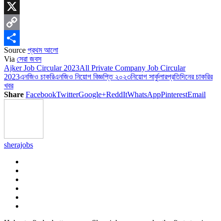
Skype
X
Copy
Source
প্রথম আলো
Link
Share
Via
সেরা জবস
Ajker Job Circular 2023
All Private Company Job Circular
2023
এনজিও চাকরি
এনজিও নিয়োগ বিজ্ঞপ্তি ২০২৩
নিয়োগ সার্কুলার
প্রতিদিনের চাকরির
খবর
Share
Facebook
Twitter
Google+
ReddIt
WhatsApp
Pinterest
Email
sherajobs