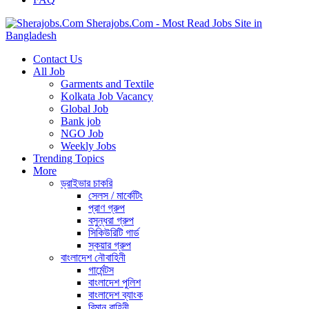
Sherajobs.Com - Most Read Jobs Site in
Bangladesh
Contact Us
All Job
Garments and Textile
Kolkata Job Vacancy
Global Job
Bank job
NGO Job
Weekly Jobs
Trending Topics
More
ড্রাইভার চাকরি
সেলস / মার্কেটিং
প্রাণ গ্রুপ
বসুন্ধরা গ্রুপ
সিকিউরিটি গার্ড
স্কয়ার গ্রুপ
বাংলাদেশ নৌবাহিনী
গার্মেন্টস
বাংলাদেশ পুলিশ
বাংলাদেশ ব্যাংক
বিমান বাহিনী