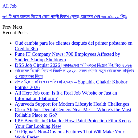
All Job
৬৭ টি পদে জনবল নিয়োগ দেবে পল্লী বিকাশ কেন্দ্র, আবেদন শেষ ৩০-০৯-২৩ খ্রিঃ
Prev
Next
Recent Posts
Qué cambia para los clientes después del primer préstamo en
Credito 365
Pune IT Company News: 700 Employees Affected by
Sudden Startup Shutdown
DSS Job Circular 2026 | সমাজসেবা অধিদপ্তর নিয়োগ বিজ্ঞপ্তি ২০২৬
বোয়েসেল বিদেশি নিয়োগ বিজ্ঞপ্তি ২০২৬: সকল দেশের নতুন বোয়েসেল সার্কুলার
ও আবেদনের নিয়ম
সাপ্তাহিক চাকরির খবর পত্রিকা ২০২৬ – Saptahik Chakrir Khobor
Potrika 2026
All Here Job com: Is It a Real Job Website or Just an
Information Platform?
Ayurveda Support for Modern Lifestyle Health Challenges
Clear Aligner Dental Centers Near Me — Where’s the Most
Reliable Place to Go?
PPF Benefits in Orlando: How Paint Protection Film Keeps
Your Car Looking New
10 Figma’s Non-Obvious Features That Will Make Your
Work Easier