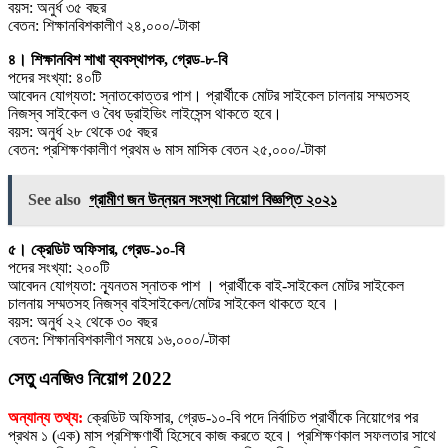
বয়স: অনুর্ধ ৩৫ বছর
বেতন: শিক্ষানবিশকালীণ ২৪,০০০/-টাকা
৪। শিক্ষানবিশ শাখা ব্যবস্থাপক, গ্রেড-৮-বি
পদের সংখ্যা: ৪০টি
আবেদন যোগ্যতা: স্নাতকোত্তর পাশ। প্রার্থীকে মােটর সাইকেল চালনায় সম্মতসহ
নিজস্ব সাইকেল ও বৈধ ড্রাইভিং লাইসেন্স থাকতে হবে।
বয়স: অনুর্ধ ২৮ থেকে ৩৫ বছর
বেতন: প্রশিক্ষণকালীণ প্রথম ৬ মাস মাসিক বেতন ২৫,০০০/-টাকা
See also
গ্রামীণ জন উন্নয়ন সংস্থা নিয়োগ বিজ্ঞপ্তি ২০২১
৫। ক্রেডিট অফিসার, গ্রেড-১০-বি
পদের সংখ্যা: ২০০টি
আবেদন যোগ্যতা: ন্যূনতম স্নাতক পাশ । প্রার্থীকে বাই-সাইকেল মােটর সাইকেল
চালনায় সম্মতসহ নিজস্ব বাইসাইকেল/মােটর সাইকেল থাকতে হবে ।
বয়স: অনুর্ধ ২২ থেকে ৩০ বছর
বেতন: শিক্ষানবিশকালীণ সময়ে ১৬,০০০/-টাকা
সেতু এনজিও নিয়োগ 2022
অন্যান্য তথ্য:
ক্রেডিট অফিসার, গ্রেড-১০-বি পদে নির্বাচিত প্রার্থীকে নিয়ােগের পর
প্রথম ১ (এক) মাস প্রশিক্ষণার্থী হিসেবে কাজ করতে হবে। প্রশিক্ষণকাল সফলতার সাথে