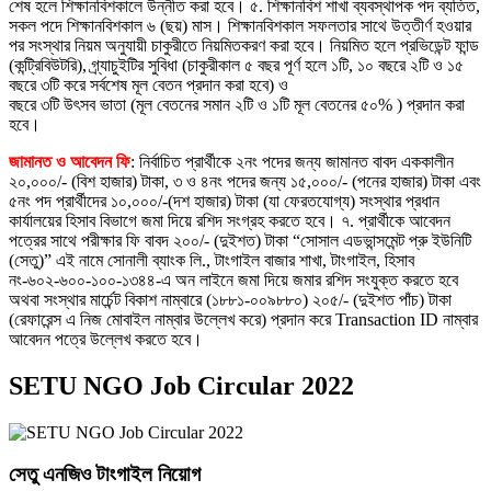
শেষ হলে শিক্ষানবিশকালে উন্নীত করা হবে। ৫. শিক্ষানবিশ শাখা ব্যবস্থাপক পদ ব্যতিত,
সকল পদে শিক্ষানবিশকাল ৬ (ছয়) মাস। শিক্ষানবিশকাল সফলতার সাথে উত্তীর্ণ হওয়ার
পর সংস্থার নিয়ম অনুযায়ী চাকুরীতে নিয়মিতকরণ করা হবে। নিয়মিত হলে প্রভিডেন্ট ফান্ড
(কন্ট্রিবিউটরি), গ্র্যাচুইটির সুবিধা (চাকুরীকাল ৫ বছর পূর্ণ হলে ১টি, ১০ বছরে ২টি ও ১৫
বছরে ৩টি করে সর্বশেষ মূল বেতন প্রদান করা হবে) ও
বছরে ৩টি উৎসব ভাতা (মূল বেতনের সমান ২টি ও ১টি মূল বেতনের ৫০% ) প্রদান করা
হবে।
জামানত ও আবেদন ফি
: নির্বাচিত প্রার্থীকে ২নং পদের জন্য জামানত বাবদ এককালীন
২০,০০০/- (বিশ হাজার) টাকা, ৩ ও ৪নং পদের জন্য ১৫,০০০/- (পনের হাজার) টাকা এবং
৫নং পদ প্রার্থীদের ১০,০০০/-(দশ হাজার) টাকা (যা ফেরতযােগ্য) সংস্থার প্রধান
কার্যালয়ের হিসাব বিভাগে জমা দিয়ে রশিদ সংগ্রহ করতে হবে। ৭. প্রার্থীকে আবেদন
পত্রের সাথে পরীক্ষার ফি বাবদ ২০০/- (দুইশত) টাকা “সােসাল এডভান্সমেন্ট প্রু ইউনিটি
(সেতু)” এই নামে সােনালী ব্যাংক লি., টাংগাইল বাজার শাখা, টাংগাইল, হিসাব
নং-৬০২-৬০০-১০০-১৩৪৪-এ অন লাইনে জমা দিয়ে জমার রশিদ সংযুক্ত করতে হবে
অথবা সংস্থার মার্চেন্ট বিকাশ নাম্বারে (১৮৮১-০০৯৮৮০) ২০৫/- (দুইশত পাঁচ) টাকা
(রেফারেন্স এ নিজ মােবাইল নাম্বার উল্লেখ করে) প্রদান করে Transaction ID নাম্বার
আবেদন পত্রে উল্লেখ করতে হবে।
SETU NGO Job Circular 2022
সেতু এনজিও টাংগাইল নিয়োগ