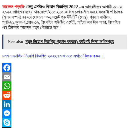
আবেদন পদ্ধতি
:
সেতু এনজিও নিয়োগ বিজ্ঞপ্তি 2022 –
এ আগ্রহীদের আগামী ২৬ মে
২০২২ তারিখের মধ্যে ডাকযােগে/হাতে হাতে অফিস চলাকালীন সময়ে সহকারী পরিচালক
(মানব সম্পদ) বরাবরে সােসাল এডভান্সমেন্ট প্রু ইউনিটি (সেতু), প্রধান কার্যালয়,
প্লট-৯১,ব্লক-২,রােড-১২, টাংগাইল হাউজিং এস্টেট, পশ্চিম আর টাক পাড়া, টাংগাইল
এই ঠিকানায় আবেদন পত্র পৌছাতে হবে।
See also
নতুন নিয়োগ বিজ্ঞপ্তি প্রকাশ করেছে: কারিগরি শিক্ষা অধিদপ্তর
চলমান এনজিও নিয়োগ বিজ্ঞপ্তি ২০২২ মে জানতে এখানে ক্লিক করুন ।
Facebook
Email
WhatsApp
Reddit
LinkedIn
Messenger