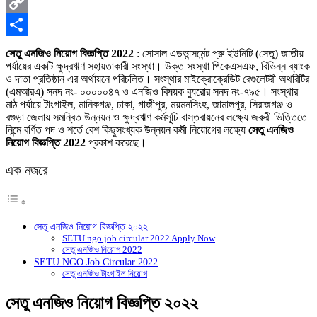
X
Copy
Link
Share
সেতু এনজিও নিয়োগ বিজ্ঞপ্তি 2022
: সােসাল এডভান্সমেন্ট প্রু ইউনিটি (সেতু) জাতীয়
পর্যায়ের একটি ক্ষুদ্রঋণ সহায়তাকারী সংস্থা। উক্ত সংস্থা পিকেএসএফ, বিভিন্ন ব্যাংক
ও দাতা প্রতিষ্ঠান এর অর্থায়নে পরিচলিত। সংস্থার মাইক্রোক্রেডিট রেগুলেটরী অথরিটির
(এমআরএ) সনদ নং- ০০০০০৪৭ ও এনজিও বিষয়ক ব্যুরাের সনদ নং-৭৯৫। সংস্থার
মাঠ পর্যায়ে টাংগাইল, মানিকগঞ্জ, ঢাকা, গাজীপুর, ময়মনসিংহ, জামালপুর, সিরাজগঞ্জ ও
বগুড়া জেলায় সমন্বিত উন্নয়ন ও ক্ষুদ্রঋণ কর্মসূচি বাস্তবায়নের লক্ষ্যে জরুরী ভিত্তিতে
নিন্মে বর্ণিত পদ ও শর্তে বেশ কিছুসংখ্যক উন্নয়ন কর্মী নিয়ােগের লক্ষ্যে
সেতু এনজিও
নিয়োগ বিজ্ঞপ্তি 2022
প্রকাশ করেছে।
এক নজরে
সেতু এনজিও নিয়োগ বিজ্ঞপ্তি ২০২২
SETU ngo job circular 2022 Apply Now
সেতু এনজিও নিয়োগ 2022
SETU NGO Job Circular 2022
সেতু এনজিও টাংগাইল নিয়োগ
সেতু এনজিও নিয়োগ বিজ্ঞপ্তি ২০২২