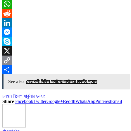
Email
WhatsApp
Reddit
LinkedIn
Messenger
Skype
X
Copy
Link
Share
See also
নোয়াখালী সিভিল সার্জনের কার্যালয়ে চাকরির সুযোগ
চলমান নিয়োগ সার্কুলার ২০২৩
Share
Facebook
Twitter
Google+
ReddIt
WhatsApp
Pinterest
Email