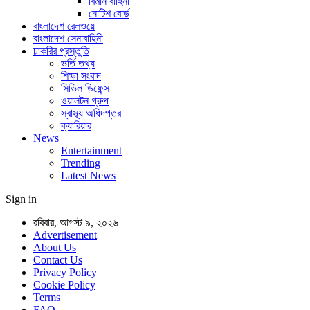
বিমান বাহিনী
নোটিশ বোর্ড
বাংলাদেশ রেলওয়ে
বাংলাদেশ সেনাবাহিনী
চাকরির প্রস্তুতি
ভর্তি তথ্য
শিক্ষা সংবাদ
সিভিল ডিফেন্স
ওয়ালটন গ্রুপ
স্বাস্থ্য অধিদপ্তর
ক্যারিয়ার
News
Entertainment
Trending
Latest News
Sign in
রবিবার, আগস্ট ৯, ২০২৬
Advertisement
About Us
Contact Us
Privacy Policy
Cookie Policy
Terms
FAQ