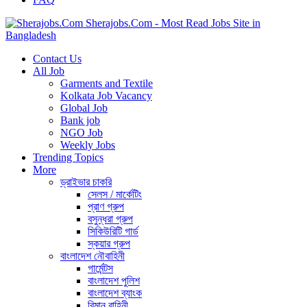
Sherajobs.Com - Most Read Jobs Site in
Bangladesh
Contact Us
All Job
Garments and Textile
Kolkata Job Vacancy
Global Job
Bank job
NGO Job
Weekly Jobs
Trending Topics
More
ড্রাইভার চাকরি
সেলস / মার্কেটিং
প্রাণ গ্রুপ
বসুন্ধরা গ্রুপ
সিকিউরিটি গার্ড
স্কয়ার গ্রুপ
বাংলাদেশ নৌবাহিনী
গার্মেন্টস
বাংলাদেশ পুলিশ
বাংলাদেশ ব্যাংক
বিমান বাহিনী