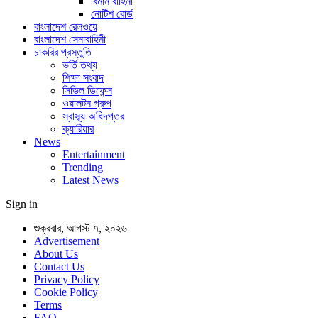
বিমান বাহিনী
নোটিশ বোর্ড
বাংলাদেশ রেলওয়ে
বাংলাদেশ সেনাবাহিনী
চাকরির প্রস্তুতি
ভর্তি তথ্য
শিক্ষা সংবাদ
সিভিল ডিফেন্স
ওয়ালটন গ্রুপ
স্বাস্থ্য অধিদপ্তর
ক্যারিয়ার
News
Entertainment
Trending
Latest News
Sign in
শুক্রবার, আগস্ট ৭, ২০২৬
Advertisement
About Us
Contact Us
Privacy Policy
Cookie Policy
Terms
FAQ