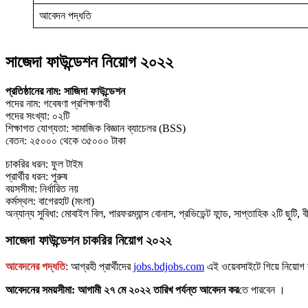
আবেদন পদ্ধতি
সাজেদা ফাউন্ডেশন নিয়োগ ২০২২
প্রতিষ্ঠানের নাম: সাজিদা ফাউন্ডেশন
পদের নাম: গবেষণা প্রশিক্ষণার্থী
পদের সংখ্যা: ০২টি
শিক্ষাগত যোগ্যতা: সামাজিক বিজ্ঞান ব্যাচেলর (BSS)
বেতন: ২৫০০০ থেকে ৩৫০০০ টাকা
চাকরির ধরন: ফুল টাইম
প্রার্থীর ধরন: পুরুষ
বয়সসীমা: নির্ধারিত নয়
কর্মস্থল: বাগেরহাট (মংলা)
অন্যান্য সুবিধা: মোবাইল বিল, পারফরম্যান্স বোনাস, প্রভিডেন্ট ফান্ড, সাপ্তাহিক ২টি ছুটি, বীম
সাজেদা ফাউন্ডেশন চাকরির নিয়োগ ২০২২
আবেদনের পদ্ধতি
: আগ্রহী প্রার্থীদের
jobs.bdjobs.com
এই ওয়েবসাইটে গিয়ে নিয়োগ স
আবেদনের সময়সীমা: আগামী ২৭ মে ২০২২ তারিখ পর্যন্ত আবেদন কর
তে পারবেন ।