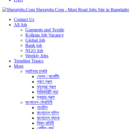
Sherajobs.Com - Most Read Jobs Site in Banglade
Contact Us
All Job
Garments and Textile
Kolkata Job Vacancy
Global Job
Bank job
NGO Job
Weekly Jobs
Trending Topics
More
ড্রাইভার চাকরি
সেলস / মার্কেটিং
প্রাণ গ্রুপ
বসুন্ধরা গ্রুপ
সিকিউরিটি গার্ড
স্কয়ার গ্রুপ
বাংলাদেশ নৌবাহিনী
গার্মেন্টস
বাংলাদেশ পুলিশ
বাংলাদেশ ব্যাংক
বিমান বাহিনী
নোটিশ বোর্ড