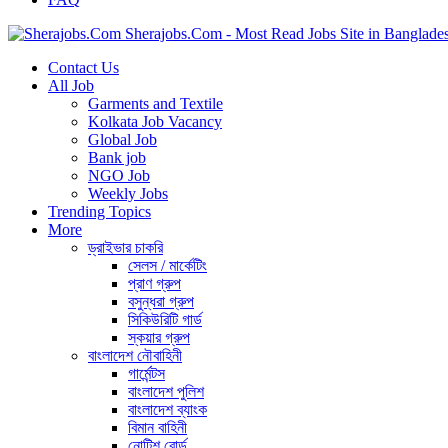
Sherajobs.Com - Most Read Jobs Site in Banglade
Contact Us
All Job
Garments and Textile
Kolkata Job Vacancy
Global Job
Bank job
NGO Job
Weekly Jobs
Trending Topics
More
ড্রাইভার চাকরি
সেলস / মার্কেটিং
প্রাণ গ্রুপ
বসুন্ধরা গ্রুপ
সিকিউরিটি গার্ড
স্কয়ার গ্রুপ
বাংলাদেশ নৌবাহিনী
গার্মেন্টস
বাংলাদেশ পুলিশ
বাংলাদেশ ব্যাংক
বিমান বাহিনী
নোটিশ বোর্ড