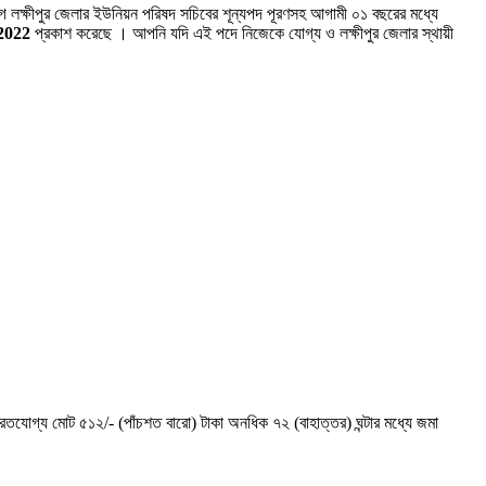
লক্ষীপুর জেলার ইউনিয়ন পরিষদ সচিবের শূন্যপদ পূরণসহ আগামী ০১ বছরের মধ্যে
2022
প্রকাশ করেছে । আপনি যদি এই পদে নিজেকে যোগ্য ও লক্ষীপুর জেলার স্থায়ী
ােগ্য মােট ৫১২/- (পাঁচশত বারাে) টাকা অনধিক ৭২ (বাহাত্তর) ঘন্টার মধ্যে জমা