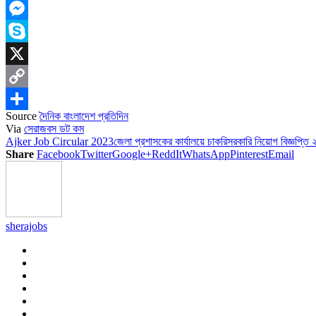
LinkedIn
Messenger
Skype
X
Copy
Source
দৈনিক বাংলাদেশ প্রতিদিন
Link
Share
Via
সেরাজবস ডট কম
Ajker Job Circular 2023
জেলা প্রশাসকের কার্যালয়ে চাকরি
সরকারি নিয়োগ বিজ্ঞপ্তি
Share
Facebook
Twitter
Google+
ReddIt
WhatsApp
Pinterest
Email
sherajobs