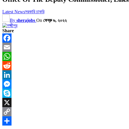
Latest News
সরকারি চাকরি
By
sherajobs
On
ফেব্রু ৬, ২০২২
Share
Facebook
Email
WhatsApp
Reddit
LinkedIn
Messenger
Skype
X
Copy