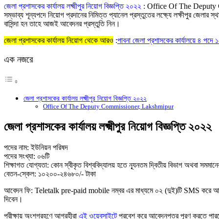
Link
Share
জেলা প্রশাসকের কার্যালয় লক্ষ্মীপুর নিয়োগ বিজ্ঞপ্তি ২০২২
: Office Of The Deputy Comm
সম্ভাব্য শূন্যপদে নিয়ােগ প্রদানের নিমিত্ত প্যানেল প্রস্তুতের লক্ষ্যে লক্ষীপুর জেলার স
বাসিন্দা হন তাহে আজই আবেদনর প্রস্তুতি নিন।
জেলা প্রশাসকের কার্যালয় নিয়োগ থেকে আরও
:
পাবনা জেলা প্রশাসকের কার্যালয়ে ৪ পদে 
এক নজরে
জেলা প্রশাসকের কার্যালয় লক্ষ্মীপুর নিয়োগ বিজ্ঞপ্তি ২০২২
Office Of The Deputy Commissioner, Lakshmipur
জেলা প্রশাসকের কার্যালয় লক্ষ্মীপুর নিয়োগ বিজ্ঞপ্তি ২০২২
পদের নাম: ইউনিয়ন পরিষদ
পদের সংখ্যা: ০৬টি
শিক্ষাগত যোগ্যতা: কোন স্বীকৃত বিশ্ববিদ্যালয় হতে ন্যূনতম দ্বিতীয় বিভাগ অথবা সমমা
বেতন-স্কেল: ১০২০০-২৪৬৮০/- টাকা
আবেদন ফি: Teletalk pre-paid mobile নম্বর এর মাধ্যমে ০২ (দুই)টি SMS করে আবেদন ফ
দিবেন।
পরীক্ষায় অংশগ্রহণে আগ্রহীরা
এই ওয়েবসাইটে
প্রবেশ করে আবেদনপত্র পূরণ করতে পা