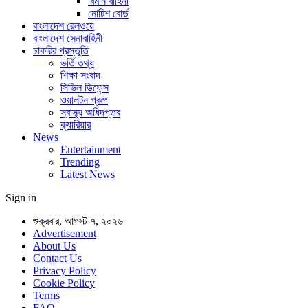
বিমান বাহিনী
নোটিশ বোর্ড
বাংলাদেশ রেলওয়ে
বাংলাদেশ সেনাবাহিনী
চাকরির প্রস্তুতি
ভর্তি তথ্য
শিক্ষা সংবাদ
সিভিল ডিফেন্স
ওয়ালটন গ্রুপ
স্বাস্থ্য অধিদপ্তর
ক্যারিয়ার
News
Entertainment
Trending
Latest News
Sign in
শুক্রবার, আগস্ট ৭, ২০২৬
Advertisement
About Us
Contact Us
Privacy Policy
Cookie Policy
Terms
FAQ