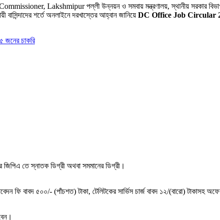
issioner, Lakshmipur পল্লী উন্নয়ন ও সমবায় মন্ত্রণালয়, স্থানীয় সরকার বিভাগ 
্থায়ী বাসিন্দাদের শর্তে অনলাইনে দরখাস্তের আহ্বান জানিয়ে
DC Office Job Circular 
১৫ জনের চাকরি
নের জিপিএ তে স্নাতক ডিগ্রী অথবা সমমানের ডিগ্রী।
ি বাবদ ৫০০/- (পাঁচশত) টাকা, টেলিটকের সার্ভিস চার্জ বাবদ ১২/(বারাে) টাকাসহ অফেরতয
রবেন।