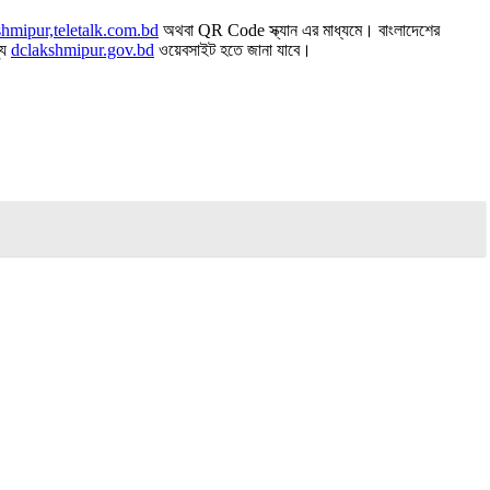
shmipur,teletalk.com.bd
অথবা QR Code স্ক্যান এর মাধ্যমে। বাংলাদেশের
্য
dclakshmipur.gov.bd
ওয়েবসাইট হতে জানা যাবে।