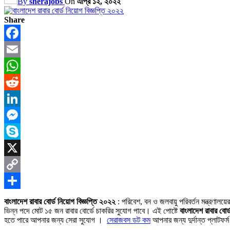
By
sherajobs
On
এপ্রি ১২, ২০২২
Share
Facebook
Email
WhatsApp
Reddit
LinkedIn
Messenger
Skype
X
Copy
Link
Share
বাংলাদেশ রাবার বোর্ড নিয়োগ বিজ্ঞপ্তি ২০২২
: পরিবেশ, বন ও জলবায়ু পরিবর্তন মন্ত্রণালয
ভিন্ন পদে মোট ১৫ জন রাবার বোর্ডে চাকরির সুযোগ পাবে। এই পোষ্টে
বাংলাদেশ রাবার বোর্
হতে পারে আপনার জন্য সেরা সুযোগ ।
সেরাজবস ডট কম
আপনার জন্য দুর্দান্ত প্লাটফর