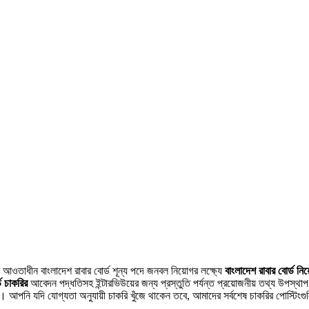
়ের আওতাধীন বাংলাদেশ রাবার বোর্ড শূন্য পদে জনবল নিয়োগর লক্ষ্যে
বাংলাদেশ রাবার বোর্ড নি
ড চাকরির
আবেদন পদ্ধতিসহ ইন্টারভিউয়ের জন্য প্রস্তুতি পর্যন্ত প্রয়োজনীয় তথ্য উপস্
্ম। আপনি যদি যোগ্যতা অনুযায়ী চাকরি খুঁজে থাকেন তবে, আমাদের সর্বশেষ চাকরির পোস্টিংগ