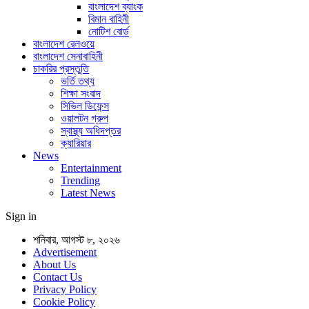
বাংলাদেশ ব্যাংক
বিমান বাহিনী
নোটিশ বোর্ড
বাংলাদেশ রেলওয়ে
বাংলাদেশ সেনাবাহিনী
চাকরির প্রস্তুতি
ভর্তি তথ্য
শিক্ষা সংবাদ
সিভিল ডিফেন্স
ওয়ালটন গ্রুপ
স্বাস্থ্য অধিদপ্তর
ক্যারিয়ার
News
Entertainment
Trending
Latest News
Sign in
শনিবার, আগস্ট ৮, ২০২৬
Advertisement
About Us
Contact Us
Privacy Policy
Cookie Policy