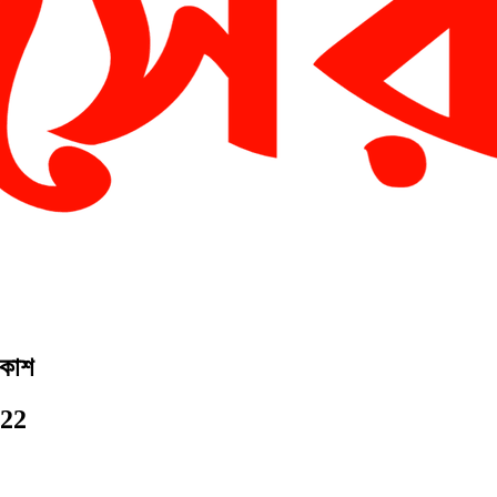
রকাশ
022