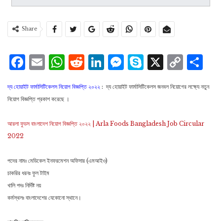
Share
Facebook
Email
WhatsApp
Reddit
LinkedIn
Messenger
Skype
X
Cop
S
Lin
দ্য হোয়াইট ফার্মাসিটিকেলস নিয়োগ বিজ্ঞপ্তি ২০২২
: দ্য হোয়াইট ফার্মাসিটিকেলস জনবল নিয়োগের লক্ষ্যে নতুন
নিয়োগ বিজ্ঞপ্তি প্রকাশ করেছে ।
আরলা ফুডস বাংলাদেশ নিয়োগ বিজ্ঞপ্তি ২০২২ | Arla Foods Bangladesh Job Circular
2022
পদের নামঃ মেডিকেল ইনফরমেশন অফিসার (এমআইও)
চাকরির ধরনঃ ফুল টাইম
খালি পদঃ নির্দিষ্ট নয়
কর্মস্থলঃ বাংলাদেশের যেকোনো স্থানে।