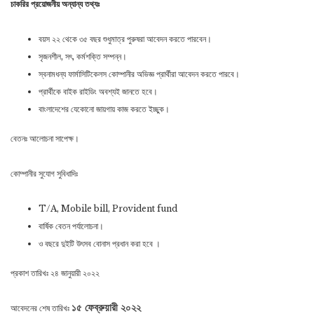
চাকরির প্রয়োজনীয় অন্যান্য তথ্যঃ
বয়স ২২ থেকে ৩৫ বছর শুধুমাত্র পুরুষরা আবেদন করতে পারবেন।
সৃজনশীল, সৎ, কর্মশক্তি সম্পন্ন।
স্বনামধন্য ফার্মাসিটিকেলস কোম্পানীর অভিজ্ঞ প্রার্থীরা আবেদন করতে পারবে।
প্রার্থীকে বাইক রাইডিং অবশ্যই জানতে হবে।
বাংলাদেশের যেকোনো জায়গায় কাজ করতে ইচ্ছুক।
বেতনঃ আলোচনা সাপেক্ষ।
কোম্পানীর সুযোগ সুবিধাদিঃ
T/A, Mobile bill, Provident fund
বার্ষিক বেতন পর্যালোচনা।
ও বছরে দুইটি উৎসব বোনাস প্রধান করা হবে ।
প্রকাশ তারিখঃ ২৪ জানুয়ারী ২০২২
আবেদনের শেষ তারিখঃ
১৫ ফেব্রুয়ারী ২০২২