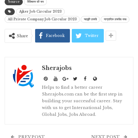
Source
বিডিজবস ডট কম
Ajker Job Circular 2023
All Private Company Job Circular 2023
আর্জেন্ট চাকরি
সাপ্তাহিক চাকরির খবর
Facebook
Twitter
Share
Sherajobs
Helps to find a better career
Sherajobs.com can be the first step in
building your successful career. Stay
with us to get International Jobs,
Global Jobs, Jobs Abroad.
PREV POST
NEXT POST