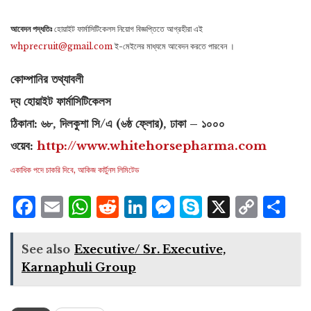
আবেদন পদ্ধতিঃ
হোয়াইট ফার্মাসিটিকেলস নিয়োগ বিজ্ঞপ্তিতে আগ্রহীরা এই
whprecruit@gmail.com
ই-মেইলের মাধ্যমে আবেদন করতে পারবেন ।
কোম্পানির তথ্যাবলী
দ্য হোয়াইট ফার্মাসিটিকেলস
ঠিকানা: ৬৮, দিলকুশা সি/এ (৬ষ্ঠ ফ্লোর), ঢাকা – ১০০০
ওয়েব:
http://www.whitehorsepharma.com
একাধিক পদে চাকরি দিবে, আকিজ কার্টুনস লিমিটেড
Facebook
Email
WhatsApp
Reddit
LinkedIn
Messenger
Skype
X
Cop
S
Lin
See also
Executive/ Sr. Executive,
Karnaphuli Group