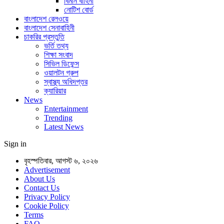
বিমান বাহিনী
নোটিশ বোর্ড
বাংলাদেশ রেলওয়ে
বাংলাদেশ সেনাবাহিনী
চাকরির প্রস্তুতি
ভর্তি তথ্য
শিক্ষা সংবাদ
সিভিল ডিফেন্স
ওয়ালটন গ্রুপ
স্বাস্থ্য অধিদপ্তর
ক্যারিয়ার
News
Entertainment
Trending
Latest News
Sign in
বৃহস্পতিবার, আগস্ট ৬, ২০২৬
Advertisement
About Us
Contact Us
Privacy Policy
Cookie Policy
Terms
FAQ