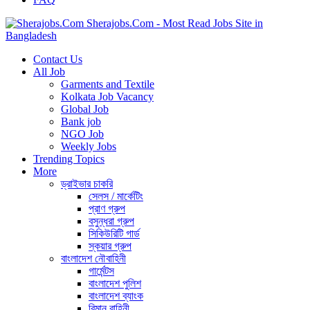
Sherajobs.Com - Most Read Jobs Site in
Bangladesh
Contact Us
All Job
Garments and Textile
Kolkata Job Vacancy
Global Job
Bank job
NGO Job
Weekly Jobs
Trending Topics
More
ড্রাইভার চাকরি
সেলস / মার্কেটিং
প্রাণ গ্রুপ
বসুন্ধরা গ্রুপ
সিকিউরিটি গার্ড
স্কয়ার গ্রুপ
বাংলাদেশ নৌবাহিনী
গার্মেন্টস
বাংলাদেশ পুলিশ
বাংলাদেশ ব্যাংক
বিমান বাহিনী