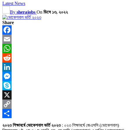
Latest News
By
sherajobs
On
ডিসে ১৩, ২০২২
Share
Facebook
Email
WhatsApp
Reddit
LinkedIn
Messenger
Skype
X
Copy
Link
Share
২০২৩ শিক্ষাবর্ষে ভোকেশনাল ভর্তি ২০২৩
: ০২৩ শিক্ষাবর্ষে জেএসসি (ভোকেশনাল)