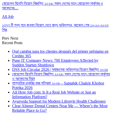
বোয়েসেল বিদেশি নিয়োগ বিজ্ঞপ্তি ২০২৬: সকল দেশের নতুন বোয়েসেল সার্কুলার ও
আবেদনের…
All Job
১৩৭৭ টি শূন্য পদে জনবল নিয়োগ দেবে খাদ্য অধিদপ্তর, আবেদন শেষ ১০-১০-২০২৩
খ্রিঃ
Prev
Next
Recent Posts
Qué cambia para los clientes después del primer préstamo en
Credito 365
Pune IT Company News: 700 Employees Affected by
Sudden Startup Shutdown
DSS Job Circular 2026 | সমাজসেবা অধিদপ্তর নিয়োগ বিজ্ঞপ্তি ২০২৬
বোয়েসেল বিদেশি নিয়োগ বিজ্ঞপ্তি ২০২৬: সকল দেশের নতুন বোয়েসেল সার্কুলার
ও আবেদনের নিয়ম
সাপ্তাহিক চাকরির খবর পত্রিকা ২০২৬ – Saptahik Chakrir Khobor
Potrika 2026
All Here Job com: Is It a Real Job Website or Just an
Information Platform?
Ayurveda Support for Modern Lifestyle Health Challenges
Clear Aligner Dental Centers Near Me — Where’s the Most
Reliable Place to Go?