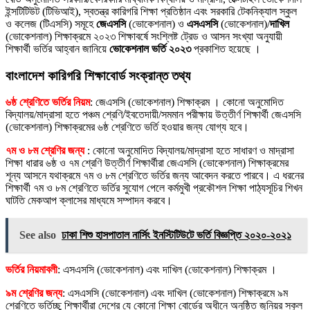
ইন্সটিটিউট (টিভিআই), স্বতন্ত্র কারিগরি শিক্ষা প্রতিষ্ঠান এবং সরকারি টেকনিক্যাল স্কুল
ও কলেজ (টিএসসি) সমূহে
জেএসসি
(ভোকেশনাল) ও
এসএসসি
(ভোকেশনাল)/
দাখিল
(ভোকেশনাল) শিক্ষাক্রমে ২০২৩ শিক্ষাবর্ষে সংশ্লিষ্ট ট্রেড ও আসন সংখ্যা অনুযায়ী
শিক্ষার্থী ভর্তির আহ্বান জানিয়ে
ভোকেশনাল ভর্তি ২০২৩
প্রকাশিত হয়েছে ।
বাংলাদেশ কারিগরি শিক্ষাবোর্ড সংক্রান্ত তথ্য
৬ষ্ঠ শ্রেণিতে ভর্তির নিয়ম
: জেএসসি (ভোকেশনাল) শিক্ষাক্রম । কোনো অনুমোদিত
বিদ্যালয়/মাদ্রাসা হতে পঞ্চম শ্রেণি/ইবতেদায়ী/সমমান পরীক্ষায় উত্তীর্ণ শিক্ষার্থী জেএসসি
(ভোকেশনাল) শিক্ষাক্রমের ৬ষ্ঠ শ্রেণিতে ভর্তি হওয়ার জন্য যোগ্য হবে।
৭ম ও ৮ম শ্রেণির জন্য
: কোনো অনুমোদিত বিদ্যালয়/মাদ্রাসা হতে সাধারণ ও মাদ্রাসা
শিক্ষা ধারার ৬ষ্ঠ ও ৭ম শ্রেণি উত্তীর্ণ শিক্ষার্থীরা জেএসসি (ভোকেশনাল) শিক্ষাক্রমের
শূন্য আসনে যথাক্রমে ৭ম ও ৮ম শ্রেণিতে ভর্তির জন্য আবেদন করতে পারবে। এ ধরনের
শিক্ষার্থী ৭ম ও ৮ম শ্রেণিতে ভর্তির সুযোগ পেলে কর্মমুখী প্রকৌশল শিক্ষা পাঠ্যসূচির শিখন
ঘাটতি মেকআপ ক্লাসের মাধ্যমে সম্পাদন করবে।
See also
ঢাকা শিশু হাসপাতাল নার্সিং ইনস্টিটিউটে ভর্তি বিজ্ঞপ্তি ২০২০-২০২১
ভর্তির নিয়মাবলী
: এসএসসি (ভোকেশনাল) এবং দাখিল (ভোকেশনাল) শিক্ষাক্রম ।
৯ম শ্রেণির জন্য
: এসএসসি (ভোকেশনাল) এবং দাখিল (ভোকেশনাল) শিক্ষাক্রমে ৯ম
শ্রেণিতে ভর্তিচ্ছু শিক্ষার্থীরা দেশের যে কোনো শিক্ষা বোর্ডের অধীনে অনুষ্ঠিত জুনিয়র স্কুল