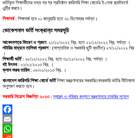
ভর্তিকৃত শিক্ষার্থীদের তথ্য স্ব স্ব প্রতিষ্ঠান কারিগরি শিক্ষা বোর্ডের ই-সেবা প্ল্যাটফর্মে
এন্ট্রি করবে।
শিক্ষাবর্ষ
: শিক্ষাবর্ষ হবে ০১ জানুয়ারি হতে ৩১ ডিসেম্বর পর্যন্ত।
ভোকেশনাল ভর্তি সংক্রান্ত সময়সূচি
আবেদনপত্র বিতরণ ও গ্রহণ
: ২১/১১/২০২২ খ্রি. হতে ২২/১২/২০২২ খ্রি. পর্যন্ত ।
লটারির মাধ্যমে তালিকা প্রকাশ
: (সাপ্তাহিক ও সরকারি ছুটি ব্যতীত) ২৭/১২/২০২২ খ্রি
।
শিক্ষার্থী ভর্তি
: ২৮/১২/২০২২ খ্রি. হতে ৩১/১২/২০২২ খ্রি. পর্যন্ত ।
বই উৎসব
: ০১/০১/২০১৩ খ্রি. ।
ক্লাস শুরুর তারিখ
: ০৮/০১/২০১৩ খ্রি. ।
বাংলাদেশ কারিগরি শিক্ষা বোর্ডে ভর্তি
শিক্ষা মন্ত্রণালয়ের সরকারি/বেসরকারি ভর্তির নীতিমালা
অনুসরণ করতে হবে।
সরকারি নিয়োগ বিজ্ঞপ্তি ২০২৩
:
স্বাস্থ্য ও পরিবার কল্যাণ মন্ত্রণালয়ে চাকরির সুযোগ
Facebook
Email