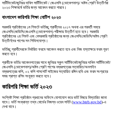
সার্টিফিকেট/জুনিয়র দাখিল সার্টিফিকেট / জেএসসি (ভোকেশনাল)/ অষ্টম শ্রেণি উত্তীর্ণরা
২০২৩ শিক্ষাবর্ষে ভর্তির জন্য আবেদন করতে পারবে।
বাংলাদেশ কারিগরি শিক্ষা নোটিশ ২০২৩
সরকারি প্রতিষ্ঠানের ১ম শিফটে ভর্তিচ্ছু প্রার্থীদের ২০১৭ অথবা এর পরবর্তী সময়ে
জেএসসি/জেডিসি/জেএসসি (ভোকেশনাল) পরীক্ষায় উত্তীর্ণ হতে হবে। সরকারি
প্রতিষ্ঠানের ২য় শিফট এবং বেসরকারি প্রতিষ্ঠানের জন্য জেএসসি/জেডিসি/অষ্টম শ্রেণি
উত্তীর্ণদের পাশের সন শিথিলযোগ্য।
ভর্তিচ্ছু প্রার্থীদেরকে নির্ধারিত ফরমে আবেদন করতে হবে এবং নিজ হস্তাক্ষরে ফরম পূরণ
করতে হবে।
প্রার্থীকে ভর্তির আবেদনপত্রের সাথে জুনিয়র স্কুল সার্টিফিকেট/জুনিয়র দাখিল সার্টিফিকেট/
জেএসসি (ভোকেশনাল)/অষ্টম শ্রেণি পাশের নম্বরপত্রের সত্যায়িত/অনলাইন
নম্বরপত্রের কপি, ০২ কপি পাসপোর্ট সাইজের সত্যায়িত রঙ্গিন ছবি এবং ফরম সংগ্রহের
সময় প্রাপ্ত রশিদ সংযুক্ত করতে হবে।
কারিগরি শিক্ষা ভর্তি ২০২৩
সংশ্লিষ্ট শিক্ষা প্রতিষ্ঠান প্রধানের অফিসে যোগাযোগ করে ভর্তি বিষয়ে বিস্তারিত জানা
যাবে। ভর্তি সংক্রান্ত তথ্য বোর্ডের নিজস্ব ওয়েব সাইট (
www.bteb.gov.bd
)-এ
দেখা যাবে।