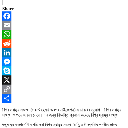
Share
Facebook
Email
WhatsApp
Reddit
LinkedIn
Messenger
Skype
X
Copy
Link
Share
বিশ্ব স্বাস্থ্য সংস্থা (ওয়ার্ল্ড হেলথ অরগ্যানাইজেশন) এ চাকরির সুযোগ। বিশ্ব স্বাস্থ্য
সংস্থা ৩ পদে জনবল নেবে। এর জন্য বিজ্ঞপ্তি প্রকাশ করেছে বিশ্ব স্বাস্থ্য সংস্থা।
শুধুমাত্র বাংলাদেশি নাগরিকেরা বিশ্ব স্বাস্থ্য সংস্থা’র নিন্মে উল্লেখিত পদবীগুলোতে