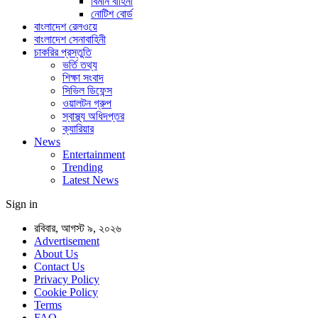
বিমান বাহিনী
নোটিশ বোর্ড
বাংলাদেশ রেলওয়ে
বাংলাদেশ সেনাবাহিনী
চাকরির প্রস্তুতি
ভর্তি তথ্য
শিক্ষা সংবাদ
সিভিল ডিফেন্স
ওয়ালটন গ্রুপ
স্বাস্থ্য অধিদপ্তর
ক্যারিয়ার
News
Entertainment
Trending
Latest News
Sign in
রবিবার, আগস্ট ৯, ২০২৬
Advertisement
About Us
Contact Us
Privacy Policy
Cookie Policy
Terms
FAQ