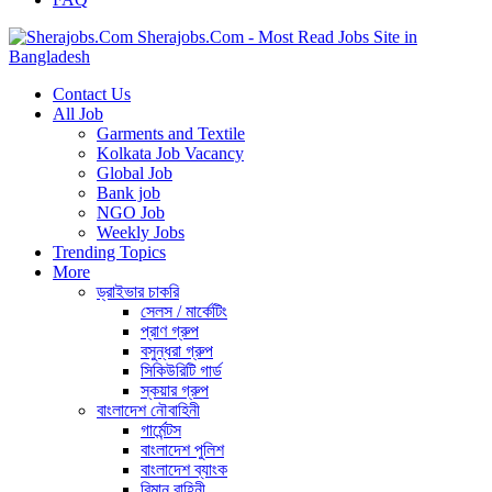
Sherajobs.Com - Most Read Jobs Site in
Bangladesh
Contact Us
All Job
Garments and Textile
Kolkata Job Vacancy
Global Job
Bank job
NGO Job
Weekly Jobs
Trending Topics
More
ড্রাইভার চাকরি
সেলস / মার্কেটিং
প্রাণ গ্রুপ
বসুন্ধরা গ্রুপ
সিকিউরিটি গার্ড
স্কয়ার গ্রুপ
বাংলাদেশ নৌবাহিনী
গার্মেন্টস
বাংলাদেশ পুলিশ
বাংলাদেশ ব্যাংক
বিমান বাহিনী