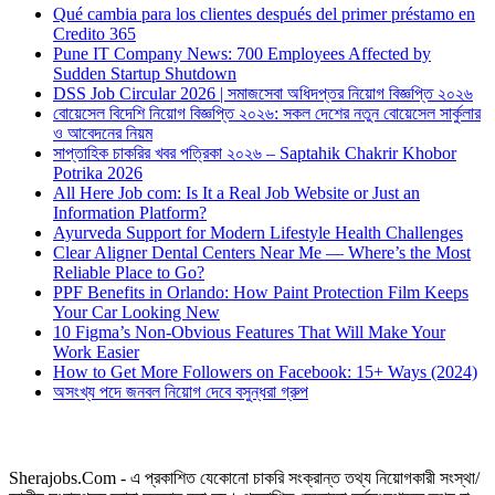
Qué cambia para los clientes después del primer préstamo en
Credito 365
Pune IT Company News: 700 Employees Affected by
Sudden Startup Shutdown
DSS Job Circular 2026 | সমাজসেবা অধিদপ্তর নিয়োগ বিজ্ঞপ্তি ২০২৬
বোয়েসেল বিদেশি নিয়োগ বিজ্ঞপ্তি ২০২৬: সকল দেশের নতুন বোয়েসেল সার্কুলার
ও আবেদনের নিয়ম
সাপ্তাহিক চাকরির খবর পত্রিকা ২০২৬ – Saptahik Chakrir Khobor
Potrika 2026
All Here Job com: Is It a Real Job Website or Just an
Information Platform?
Ayurveda Support for Modern Lifestyle Health Challenges
Clear Aligner Dental Centers Near Me — Where’s the Most
Reliable Place to Go?
PPF Benefits in Orlando: How Paint Protection Film Keeps
Your Car Looking New
10 Figma’s Non-Obvious Features That Will Make Your
Work Easier
How to Get More Followers on Facebook: 15+ Ways (2024)
অসংখ্য পদে জনবল নিয়োগ দেবে বসুন্ধরা গ্রুপ
Sherajobs.Com - এ প্রকাশিত যেকোনো চাকরি সংক্রান্ত তথ্য নিয়োগকারী সংস্থা/