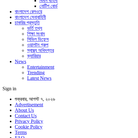
বিমান বাহিনী
নোটিশ বোর্ড
বাংলাদেশ রেলওয়ে
বাংলাদেশ সেনাবাহিনী
চাকরির প্রস্তুতি
ভর্তি তথ্য
শিক্ষা সংবাদ
সিভিল ডিফেন্স
ওয়ালটন গ্রুপ
স্বাস্থ্য অধিদপ্তর
ক্যারিয়ার
News
Entertainment
Trending
Latest News
Sign in
শুক্রবার, আগস্ট ৭, ২০২৬
Advertisement
About Us
Contact Us
Privacy Policy
Cookie Policy
Terms
FAQ