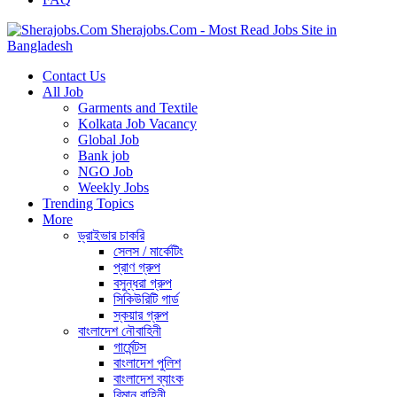
Sherajobs.Com - Most Read Jobs Site in
Bangladesh
Contact Us
All Job
Garments and Textile
Kolkata Job Vacancy
Global Job
Bank job
NGO Job
Weekly Jobs
Trending Topics
More
ড্রাইভার চাকরি
সেলস / মার্কেটিং
প্রাণ গ্রুপ
বসুন্ধরা গ্রুপ
সিকিউরিটি গার্ড
স্কয়ার গ্রুপ
বাংলাদেশ নৌবাহিনী
গার্মেন্টস
বাংলাদেশ পুলিশ
বাংলাদেশ ব্যাংক
বিমান বাহিনী