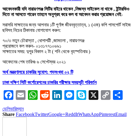
আবেদনকারী যদি নারায়ণগঞ্জ সিটির বাইরে থাকেন ,নিজস্ব সাইকেল না থাকে , ইন্টারভিও
দিতে না আসতে পারেন তাহলে অনুগ্রহ করে কল বা আবেদন করার প্রয়োজন নেই-
সরাসরি সাক্ষাতের জন্য আপনার ১টি পূর্ণাঙ্গ জীবনবৃত্তাত্ব, ১ (এক) কপি পাসপোর্ট সাইজ
ছবিসহ নিচের ঠিকানায় যোগাযোগ করুন:
৭০/৩ নতুন চৌরাস্তা , ধোপাপট্টী ,জামতলা , নারায়ণগঞ্জ
প্রয়োজনে কল করুন- ০১৩১৭৭১০৬৯১
সাক্ষাতের সময়: দুপুর বিকাল ২ টা ( শনি থেকে বৃহস্পতিবার )
আবেদনের শেষ তারিখঃ ৬ সেপ্টেম্বর ২০২১
অর্থ মন্ত্রণালয়ে চাকরির সুযোগ: পদসংখ্যা ০২ টি
ঢাকা দক্ষিণ সিটি কর্পোরেশনের চাকরির পরীক্ষার সময়সূচী পরিবর্তন
Facebook
Email
WhatsApp
Reddit
LinkedIn
Messenger
Skype
X
Copy
Sha
Link
ডেলিভারিম্যান
Share
Facebook
Twitter
Google+
ReddIt
WhatsApp
Pinterest
Email