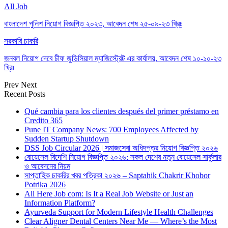
All Job
বাংলাদেশ পুলিশ নিয়োগ বিজ্ঞপ্তি ২০২৩, আবেদন শেষ ২৫-০৯-২৩ খ্রিঃ
সরকারি চাকরি
জনবল নিয়োগ দেবে চীফ জুডিসিয়াল ম্যাজিস্ট্রেট এর কার্যালয়, আবেদন শেষ ১০-১০-২৩
খ্রিঃ
Prev
Next
Recent Posts
Qué cambia para los clientes después del primer préstamo en
Credito 365
Pune IT Company News: 700 Employees Affected by
Sudden Startup Shutdown
DSS Job Circular 2026 | সমাজসেবা অধিদপ্তর নিয়োগ বিজ্ঞপ্তি ২০২৬
বোয়েসেল বিদেশি নিয়োগ বিজ্ঞপ্তি ২০২৬: সকল দেশের নতুন বোয়েসেল সার্কুলার
ও আবেদনের নিয়ম
সাপ্তাহিক চাকরির খবর পত্রিকা ২০২৬ – Saptahik Chakrir Khobor
Potrika 2026
All Here Job com: Is It a Real Job Website or Just an
Information Platform?
Ayurveda Support for Modern Lifestyle Health Challenges
Clear Aligner Dental Centers Near Me — Where’s the Most