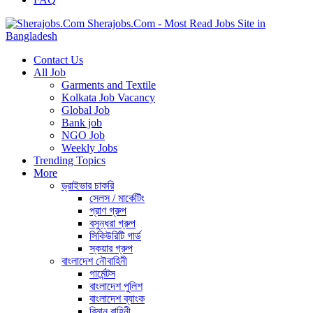
Sherajobs.Com - Most Read Jobs Site in
Bangladesh
Contact Us
All Job
Garments and Textile
Kolkata Job Vacancy
Global Job
Bank job
NGO Job
Weekly Jobs
Trending Topics
More
ড্রাইভার চাকরি
সেলস / মার্কেটিং
প্রাণ গ্রুপ
বসুন্ধরা গ্রুপ
সিকিউরিটি গার্ড
স্কয়ার গ্রুপ
বাংলাদেশ নৌবাহিনী
গার্মেন্টস
বাংলাদেশ পুলিশ
বাংলাদেশ ব্যাংক
বিমান বাহিনী