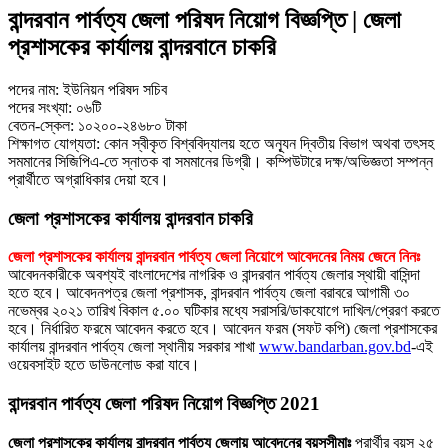
বান্দরবান পার্বত্য জেলা পরিষদ নিয়োগ বিজ্ঞপ্তি | জেলা
প্রশাসকের কার্যালয় বান্দরবানে চাকরি
পদের নাম: ইউনিয়ন পরিষদ সচিব
পদের সংখ্যা: ০৬টি
বেতন-স্কেল: ১০২০০-২৪৬৮০ টাকা
শিক্ষাগত যােগ্যতা: কোন স্বীকৃত বিশ্ববিদ্যালয় হতে অন্যূন দ্বিতীয় বিভাগ অথবা তৎসহ
সমমানের সিজিপিএ-তে স্নাতক বা সমমানের ডিগ্রী। কম্পিউটারে দক্ষ/অভিজ্ঞতা সম্পন্ন
প্রার্থীতে অগ্রাধিকার দেয়া হবে।
জেলা প্রশাসকের কার্যালয় বান্দরবান চাকরি
জেলা প্রশাসকের কার্যালয় বান্দরবান পার্বত্য জেলা নিয়োগে আবেদনের নিময় জেনে নিনঃ
আবেদনকারীকে অবশ্যই বাংলাদেশের নাগরিক ও বান্দরবান পার্বত্য জেলার স্থায়ী বাসিন্দা
হতে হবে। আবেদনপত্র জেলা প্রশাসক, বান্দরবান পার্বত্য জেলা বরাবরে আগামী ৩০
নভেম্বর ২০২১ তারিখ বিকাল ৫.০০ ঘটিকার মধ্যে সরাসরি/ডাকযােগে দাখিল/প্রেরণ করতে
হবে। নির্ধারিত ফরমে আবেদন করতে হবে। আবেদন ফরম (সফট কপি) জেলা প্রশাসকের
কার্যালয় বান্দরবান পার্বত্য জেলা স্থানীয় সরকার শাখা
www.bandarban.gov.bd
-এই
ওয়েবসাইট হতে ডাউনলােড করা যাবে।
বান্দরবান পার্বত্য জেলা পরিষদ নিয়োগ বিজ্ঞপ্তি 2021
জেলা প্রশাসকের কার্যালয় বান্দরবান পার্বত্য জেলায় আবেদনের বয়সসীমাঃ
প্রার্থীর বয়স ২৫