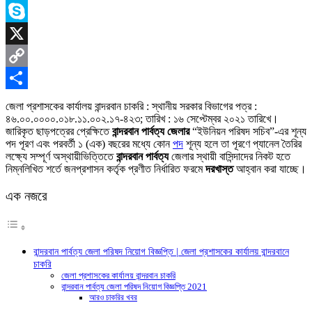
Messenger
Skype
X
Copy
Link
Share
জেলা প্রশাসকের কার্যালয় বান্দরবান চাকরি : স্থানীয় সরকার বিভাগের পত্র :
৪৬.০০.০০০০.০১৮.১১.০০২.১৭-৪২৩; তারিখ : ১৬ সেপ্টেম্বর ২০২১ তারিখে।
জারিকৃত ছাড়পত্রের প্রেক্ষিতে
বান্দরবান পার্বত্য জেলার
“ইউনিয়ন পরিষদ সচিব”-এর শূন্য
পদ পূরণ এবং পরবর্তী ১ (এক) বছরের মধ্যে কোন
পদ
শূন্য হলে তা পূরণে প্যানেল তৈরির
লক্ষ্যে সম্পূর্ণ অস্থায়ীভিত্তিতে
বান্দরবান পার্বত্য
জেলার স্থায়ী বাসিন্দাদের নিকট হতে
নিম্নলিখিত শর্তে জনপ্রশাসন কর্তৃক প্রণীত নির্ধারিত ফরমে
দরখাস্ত
আহ্বান করা যাচ্ছে।
এক নজরে
বান্দরবান পার্বত্য জেলা পরিষদ নিয়োগ বিজ্ঞপ্তি | জেলা প্রশাসকের কার্যালয় বান্দরবানে
চাকরি
জেলা প্রশাসকের কার্যালয় বান্দরবান চাকরি
বান্দরবান পার্বত্য জেলা পরিষদ নিয়োগ বিজ্ঞপ্তি 2021
আরও চাকরির খবর