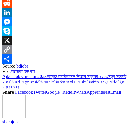
WhatsApp
Reddit
LinkedIn
Messenger
Skype
X
Copy
Source
bdjobs
Link
Share
Via
সেরাজবস ডট কম
Ajker Job Circular 2023
আর্জেন্ট চাকরি
চলমান নিয়োগ সার্কুলার ২০২৩
নতুন সরকারি
চাকরি
নিয়োগ সার্কুলার
প্রতিদিনের চাকরির খবর
সরকারি নিয়োগ বিজ্ঞপ্তি ২০২৩
সাপ্তাহিক
চাকরির খবর
Share
Facebook
Twitter
Google+
ReddIt
WhatsApp
Pinterest
Email
sherajobs