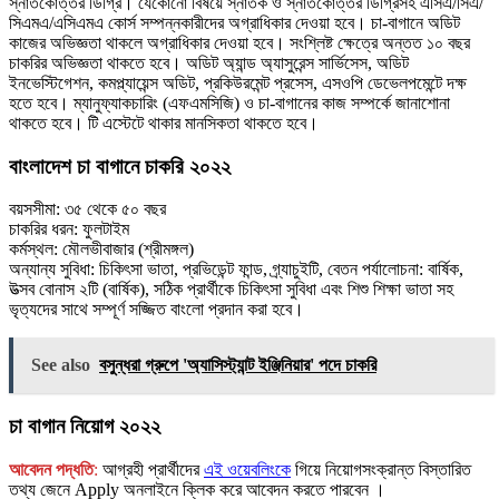
স্নাতকোত্তর ডিগ্রি। যেকোনো বিষয়ে স্নাতক ও স্নাতকোত্তর ডিগ্রিসহ এসিএ/সিএ/
সিএমএ/এসিএমএ কোর্স সম্পন্নকারীদের অগ্রাধিকার দেওয়া হবে। চা-বাগানে অডিট
কাজের অভিজ্ঞতা থাকলে অগ্রাধিকার দেওয়া হবে। সংশ্লিষ্ট ক্ষেত্রে অন্তত ১০ বছর
চাকরির অভিজ্ঞতা থাকতে হবে। অডিট অ্যান্ড অ্যাসুরেন্স সার্ভিসেস, অডিট
ইনভেস্টিগেশন, কমপ্ল্যায়েন্স অডিট, প্রকিউরমেন্ট প্রসেস, এসওপি ডেভেলপমেন্টে দক্ষ
হতে হবে। ম্যানুফ্যাকচারিং (এফএমসিজি) ও চা-বাগানের কাজ সম্পর্কে জানাশোনা
থাকতে হবে। টি এস্টেটে থাকার মানসিকতা থাকতে হবে।
বাংলাদেশ চা বাগানে চাকরি ২০২২
বয়সসীমা: ৩৫ থেকে ৫০ বছর
চাকরির ধরন: ফুলটাইম
কর্মস্থল: মৌলভীবাজার (শ্রীমঙ্গল)
অন্যান্য সুবিধা: চিকিৎসা ভাতা, প্রভিডেন্ট ফান্ড, গ্র্যাচুইটি, বেতন পর্যালোচনা: বার্ষিক,
উত্সব বোনাস ২টি (বার্ষিক), সঠিক প্রার্থীকে চিকিৎসা সুবিধা এবং শিশু শিক্ষা ভাতা সহ
ভৃত্যদের সাথে সম্পূর্ণ সজ্জিত বাংলো প্রদান করা হবে।
See also
বসুন্ধরা গ্রুপে 'অ্যাসিস্ট্যান্ট ইঞ্জিনিয়ার' পদে চাকরি
চা বাগান নিয়োগ ২০২২
আবেদন পদ্ধতি
:
আগ্রহী প্রার্থীদের
এই ওয়েবলিংকে
গিয়ে নিয়োগসংক্রান্ত বিস্তারিত
তথ্য জেনে Apply অনলাইনে ক্লিক করে আবেদন করতে পারবেন ।