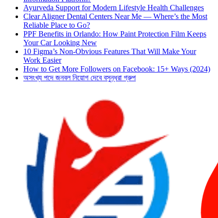
Ayurveda Support for Modern Lifestyle Health Challenges
Clear Aligner Dental Centers Near Me — Where’s the Most
Reliable Place to Go?
PPF Benefits in Orlando: How Paint Protection Film Keeps
Your Car Looking New
10 Figma’s Non-Obvious Features That Will Make Your
Work Easier
How to Get More Followers on Facebook: 15+ Ways (2024)
অসংখ্য পদে জনবল নিয়োগ দেবে বসুন্ধরা গ্রুপ