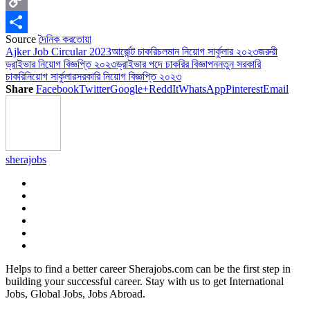
Copy
Source
দৈনিক করতোয়া
Link
Share
Ajker Job Circular 2023
আর্জেন্ট চাকরি
চলমান নিয়োগ সার্কুলার ২০২৩
জরুরী
ড্রাইভার নিয়োগ বিজ্ঞপ্তি ২০২৩
ড্রাইভার পদে চাকরির বিজ্ঞাপন
নতুন সরকারি
চাকরি
নিয়োগ সার্কুলার
সরকারি নিয়োগ বিজ্ঞপ্তি ২০২৩
Share
Facebook
Twitter
Google+
ReddIt
WhatsApp
Pinterest
Email
sherajobs
Helps to find a better career Sherajobs.com can be the first step in
building your successful career. Stay with us to get International
Jobs, Global Jobs, Jobs Abroad.