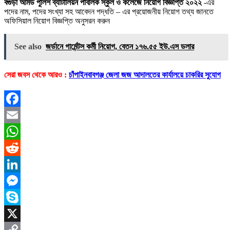
বগুড়া আর্মড পুলিশ ব্যাটালিয়ন পাবলিক স্কুল ও কলেজে নিয়োগ বিজ্ঞপ্তি ২০২২
-এর
পদের নাম, পদের সংখ্যা সহ আবেদন পদ্ধতি – এর প্রয়োজনীয় নিয়োগ তথ্য জানতে
অফিসিয়াল নিয়োগ বিজ্ঞপ্তি অনুসরন করুন
See also
জর্ডানে গার্মেন্টস কর্মী নিয়ােগ, বেতন ১৭৬.৫৫ ইউ.এস ডলার
সেরা জবস থেকে আরও :
চাঁপাইনবাবগঞ্জ জেলা জজ আদালতের কার্যালয়ে চাকরির সুযোগ
Facebook
Email
WhatsApp
Reddit
LinkedIn
Messenger
Skype
X