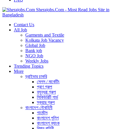
Sherajobs.Com - Most Read Jobs Site in
Bangladesh
Contact Us
All Job
Garments and Textile
Kolkata Job Vacancy
Global Job
Bank job
NGO Job
Weekly Jobs
Trending Topics
More
ড্রাইভার চাকরি
সেলস / মার্কেটিং
প্রাণ গ্রুপ
বসুন্ধরা গ্রুপ
সিকিউরিটি গার্ড
স্কয়ার গ্রুপ
বাংলাদেশ নৌবাহিনী
গার্মেন্টস
বাংলাদেশ পুলিশ
বাংলাদেশ ব্যাংক
বিমান বাহিনী