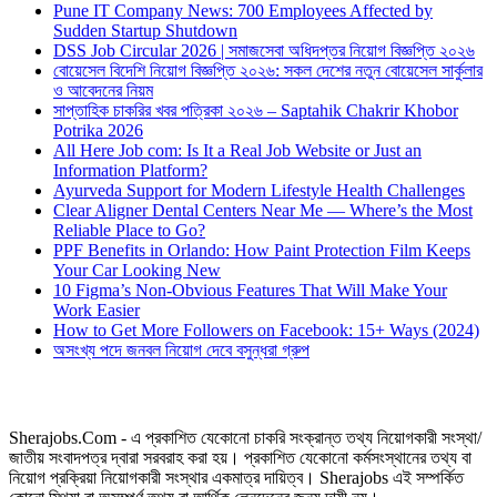
Pune IT Company News: 700 Employees Affected by
Sudden Startup Shutdown
DSS Job Circular 2026 | সমাজসেবা অধিদপ্তর নিয়োগ বিজ্ঞপ্তি ২০২৬
বোয়েসেল বিদেশি নিয়োগ বিজ্ঞপ্তি ২০২৬: সকল দেশের নতুন বোয়েসেল সার্কুলার
ও আবেদনের নিয়ম
সাপ্তাহিক চাকরির খবর পত্রিকা ২০২৬ – Saptahik Chakrir Khobor
Potrika 2026
All Here Job com: Is It a Real Job Website or Just an
Information Platform?
Ayurveda Support for Modern Lifestyle Health Challenges
Clear Aligner Dental Centers Near Me — Where’s the Most
Reliable Place to Go?
PPF Benefits in Orlando: How Paint Protection Film Keeps
Your Car Looking New
10 Figma’s Non-Obvious Features That Will Make Your
Work Easier
How to Get More Followers on Facebook: 15+ Ways (2024)
অসংখ্য পদে জনবল নিয়োগ দেবে বসুন্ধরা গ্রুপ
Sherajobs.Com - এ প্রকাশিত যেকোনো চাকরি সংক্রান্ত তথ্য নিয়োগকারী সংস্থা/
জাতীয় সংবাদপত্র দ্বারা সরবরাহ করা হয়। প্রকাশিত যেকোনো কর্মসংস্থানের তথ্য বা
নিয়োগ প্রক্রিয়া নিয়োগকারী সংস্থার একমাত্র দায়িত্ব। Sherajobs এই সম্পর্কিত