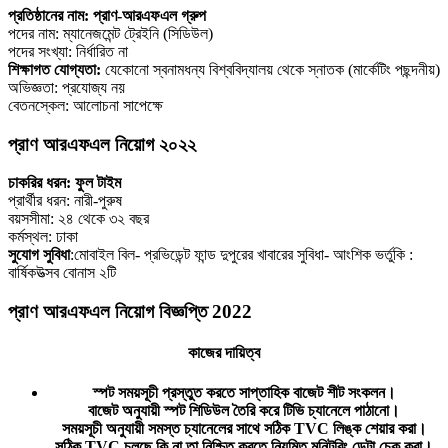
প্রতিষ্ঠানের নাম: প্রাণ-আরএফএল গ্রুপ
পদের নাম: ম্যানেজমেন্ট ট্রেইনি (সিডিউল)
পদের সংখ্যা: নির্ধারিত না
শিক্ষাগত যোগ্যতা:
যেকোনো স্বনামধন্য বিশ্ববিদ্যালয় থেকে স্নাতক (মার্কেটিং পছন্দনীয়)
অভিজ্ঞতা: প্রযোজ্য নয়
বেতনস্কেল: আলোচনা সাপেক্ষে
প্রাণ আরএফএল নিয়োগ ২০২২
চাকরির ধরন: ফুল টাইম
প্রার্থীর ধরন: নারী-পুরুষ
বয়সসীমা: ২৪ থেকে ৩২ বছর
কর্মস্থল: ঢাকা
সুযোগ সুবিধা
:মোবাইল বিল- প্রভিডেন্ট ফান্ড দুপুরের খাবারের সুবিধা- আংশিক ভর্তুকি :
বার্ষিকউত্সব বোনাস ২টি
প্রাণ আরএফএল নিয়োগ বিজ্ঞপ্তি 2022
কাজের দায়িত্ব
স্পট সময়সূচী প্রস্তুত করতে সাপ্তাহিক বাজেট শীট সংকলন।
বাজেট অনুযায়ী স্পট শিডিউল তৈরি করে টিভি চ্যানেলে পাঠানো।
সময়সূচী অনুযায়ী সমস্ত চ্যানেলের সাথে সঠিক TVC লিঙ্ক শেয়ার করা।
সঠিক TVC চলছে কি না তা নিশ্চিত করতে নিয়মিত মনিটরিং ডেটা চেক করা।