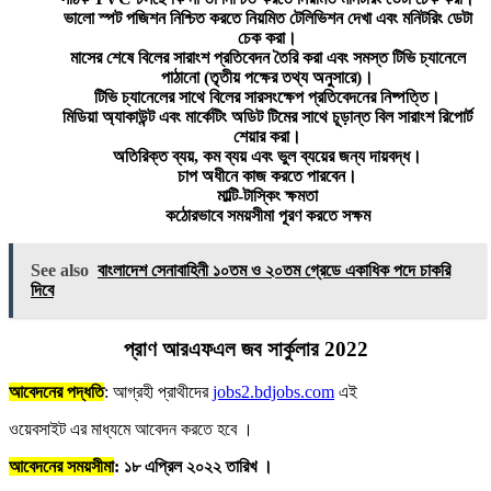
ভালো স্পট পজিশন নিশ্চিত করতে নিয়মিত টেলিভিশন দেখা এবং মনিটরিং ডেটা
চেক করা।
মাসের শেষে বিলের সারাংশ প্রতিবেদন তৈরি করা এবং সমস্ত টিভি চ্যানেলে
পাঠানো (তৃতীয় পক্ষের তথ্য অনুসারে)।
টিভি চ্যানেলের সাথে বিলের সারসংক্ষেপ প্রতিবেদনের নিষ্পত্তি।
মিডিয়া অ্যাকাউন্ট এবং মার্কেটিং অডিট টিমের সাথে চূড়ান্ত বিল সারাংশ রিপোর্ট
শেয়ার করা।
অতিরিক্ত ব্যয়, কম ব্যয় এবং ভুল ব্যয়ের জন্য দায়বদ্ধ।
চাপ অধীনে কাজ করতে পারবেন।
মাল্টি-টাস্কিং ক্ষমতা
কঠোরভাবে সময়সীমা পূরণ করতে সক্ষম
See also
বাংলাদেশ সেনাবাহিনী ১০তম ও ২০তম গ্রেডে একাধিক পদে চাকরি
দিবে
প্রাণ আরএফএল জব সার্কুলার 2022
আবেদনের পদ্ধতি
: আগ্রহী প্রাথীদের
jobs2.bdjobs.com
এই
ওয়েবসাইট এর মাধ্যমে আবেদন করতে হবে ।
আবেদনের সময়সীমা
: ১৮ এপ্রিল ২০২২ তারিখ ।