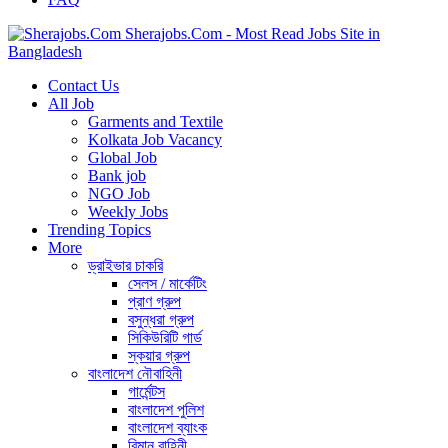
Sherajobs.Com - Most Read Jobs Site in
Bangladesh
Contact Us
All Job
Garments and Textile
Kolkata Job Vacancy
Global Job
Bank job
NGO Job
Weekly Jobs
Trending Topics
More
ড্রাইভার চাকরি
সেলস / মার্কেটিং
প্রাণ গ্রুপ
বসুন্ধরা গ্রুপ
সিকিউরিটি গার্ড
স্কয়ার গ্রুপ
বাংলাদেশ নৌবাহিনী
গার্মেন্টস
বাংলাদেশ পুলিশ
বাংলাদেশ ব্যাংক
বিমান বাহিনী