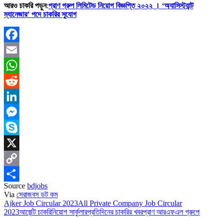
আরও চাকরি পড়ুন
:
প্রাণ গ্রুপ লিমিটেড নিয়োগ বিজ্ঞপ্তি ২০২২ । ‘অ্যাসিস্ট্যান্ট
ম্যানেজার’ পদে চাকরির সুযোগ
Facebook
Email
WhatsApp
Reddit
LinkedIn
Messenger
Skype
X
Copy
Source
bdjobs
Link
Share
Via
সেরাজবস ডট কম
Ajker Job Circular 2023
All Private Company Job Circular
2023
আর্জেন্ট চাকরি
নিয়োগ সার্কুলার
প্রতিদিনের চাকরির খবর
প্রাণ আরএফএল গ্রুপে