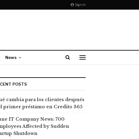
Sign In
News
ECENT POSTS
é cambia para los clientes después
l primer préstamo en Credito 365
une IT Company News: 700
mployees Affected by Sudden
tartup Shutdown