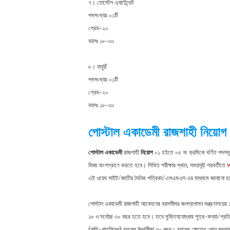
৭। হোস্টেল এ্যাটেন্ডেট
পদসংখ্যাঃ ০১টি
গ্রেড-২০
বয়সঃ ১৮-৩০
৮। বাবুর্চি
পদসংখ্যাঃ ০১টি
গ্রেড-২০
বয়সঃ ১৮-৩০
পোস্টাল একাডেমী
রাজশাহী
নিয়োগ
পোস্টাল একাডেমী
রাজশাহী
নিয়োগ
০১ হইতে ০৫ নং ক্রমিকে বর্ণিত পদসমূহে 
বিষয় অংশগ্রহণ করতে হবে। লিখিত পরীক্ষার স্থান, সময়সূচি পরবর্তীতে
এই ওয়েব সাইট/জাতীয় দৈনিক পত্রিকা/এসএমএস এর মাধ্যমে জানানাে 
পোস্টাল একাডেমী রাজশাহী আবেদনের বয়সসীমাঃ জনপ্রশাসন মন্ত্রণালয়ের 
১৮ ও সর্বোচ্চ ৩০ বছর হতে হবে। তবে মুক্তিযযােদ্ধার পুত্র-কন্যা/প্রতিবন্ধ
(নাতি-নাতনিদের) বয়সের উর্ধ্বসীমা ৩০ বছর। বয়সের ক্ষেত্রে কোন প্র