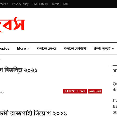
tact Us
Privacy Policy
Cookie Policy
Terms
FAQ
opics
More
বাংলাদেশ রেলওয়ে
বাংলাদেশ সেনাবাহিনী
চাকরির প্রস্তুতি
১
গ বিজ্ঞপ্তি ২০২১
R
Qu
de
LATEST NEWS
সরকারি চাকরি
২০২১
P
E
S