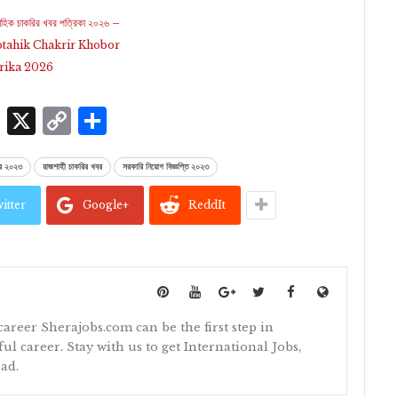
তাহিক চাকরির খবর পত্রিকা ২০২৬ –
tahik Chakrir Khobor
rika 2026
p
edIn
ssenger
Skype
X
Copy
Share
Link
লার ২০২৩
রাজশাহী চাকরির খবর
সরকারি নিয়োগ বিজ্ঞপ্তি ২০২৩
itter
Google+
ReddIt
 career Sherajobs.com can be the first step in
ul career. Stay with us to get International Jobs,
ad.