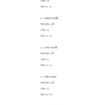
গ্রেড-১৪
বয়সঃ ১৮-৩০
৪। ড্রাইভার (ভারী)
পদসংখ্যাঃ ০১টি
গ্রেড-১৫
বয়সঃ ১৮-৩০
৫। তদন্ত সহকারী
পদসংখ্যাঃ ০১টি
গ্রেড-১৮
বয়সঃ ১৮-৩০
৬। অফিস সহায়ক
পদসংখ্যাঃ ০১টি
গ্রেড-২০
বয়সঃ ১৮-৩০