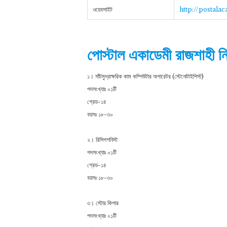
ওয়েবসাইট
http://postala
পোস্টাল একাডেমী রাজশাহী নি
১। সাঁটমুদ্রাক্ষরিক কাম কম্পিউটার অপারেটর (স্টেনােটাইপিস্ট)
পদসংখ্যাঃ ০১টি
গ্রেড-১৪
বয়সঃ ১৮-৩০
২। রিসিপশনিস্ট
পদসংখ্যাঃ ০১টি
গ্রেড-১৪
বয়সঃ ১৮-৩০
৩। স্টোর কিপার
পদসংখ্যাঃ ০১টি