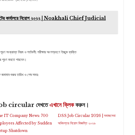
িস্ট্রেটের কার্যালয়ে নিয়োগ ২০২২ | Noakhali Chief Judicial
 সংক্রান্ত নিয়ম ও শর্তাবলী: পরীক্ষায় অংশগ্রহণে ইচ্ছুক ব্যক্তি
পূরণ করতে পারবেন।
মাদান শুরুর তারিখ ও শেষ সময়:
b circular দেখতে
এখানে ক্লিক
করুন।
e IT Company News: 700
DSS Job Circular 2026 | সমাজসেবা
loyees Affected by Sudden
অধিদপ্তর নিয়োগ বিজ্ঞপ্তি ২০২৬
rtup Shutdown