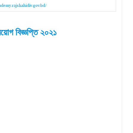
cademy.rajshahidiv.gov.bd/
য়োগ বিজ্ঞপ্তি ২০২১