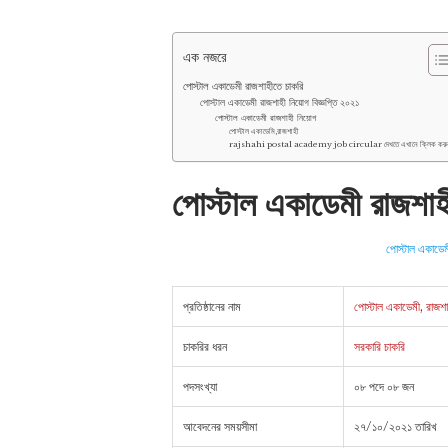
এক নজরে
পোস্টাল একাডেমী রাজশাহীতে চাকরি
পোস্টাল একাডেমী রাজশাহী নিয়োগ বিজ্ঞপ্তি ২০২১
পোস্টাল একাডেমী রাজশাহী নিয়োগ
পোস্টাল একাডেমি,রাজশাহী
rajshahi postal academy job circular দেখতে এখানে ক্লিক কর
পোস্টাল একাডেমী রাজশাহ
পোস্টাল একাডেমী
প্রতিষ্ঠানের নাম
পােস্টাল একাডেমী, রাজশা
চাকরির ধরন
সরকারি চাকরি
পদসংখ্যা
০৮ পদে ০৮ জন
আবেদনের সময়সীমা
২৭/১০/২০২১ তারিখ