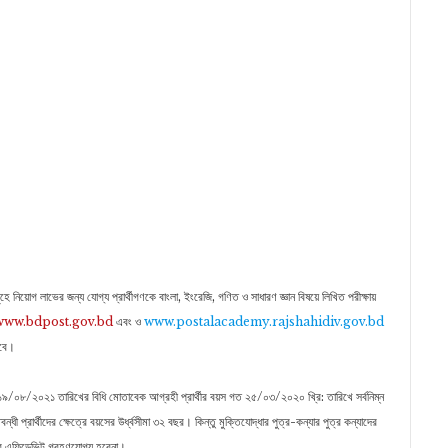
নিয়ােগ লাভের জন্য যােগ্য প্রার্থীগণকে বাংলা, ইংরেজি, গণিত ও সাধারণ জ্ঞান বিষয়ে লিখিত পরীক্ষায়
www.bdpost.gov.bd
এবং ও
www.postalacademy.rajshahidiv.gov.bd
হবে।
১৯/০৮/২০২১ তারিখের বিধি মােতাবেক আগ্রহী প্রার্থীর বয়স গত ২৫/০৩/২০২০ খ্রি: তারিখে সর্বনিম্ন
ী প্রার্থীদের ক্ষেত্রে বয়সের উর্ধ্বসীমা ৩২ বছর। কিন্তু মুক্তিযােদ্ধার পুত্র-কন্যার পুত্র কন্যাদের
কার এফিডেভিট গ্রহণযােগ্য হবেনা।