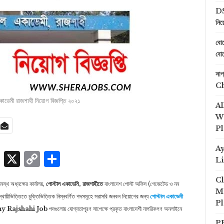
DS
নিয
বোয
বোয
সা
C
কাডেমী রাজশাহী নিয়োগ বিজ্ঞপ্তি ২০২১
Al
We
Pl
A
p
edIn
ssenger
Skype
X
Copy
Share
Li
Link
Cl
্থ অধ্যক্ষের কার্যালয়,
পােস্টাল একাডেমি, রাজশাহীতে
বাংলাদেশ পােস্ট অফিস (গেজেটেড ও নন
Me
অস্থায়ীভিত্তিতে চুক্তিভিত্তিক নিম্নবর্ণিত পদসমূহে সরাসরি জনবল নিয়ােগের জন্য
পোস্টাল একাডেমী
Pl
y Rajshahi Job
পদগুলোয় যোগ্যতাপূরণ সাপেক্ষে প্রকৃত বাংলাদেশী নাগরিকগণ অনলাইনে
PP