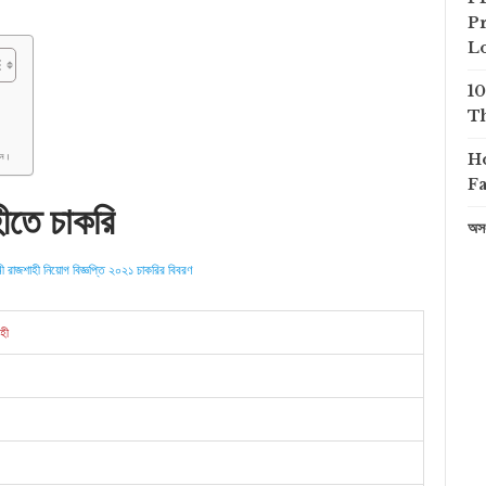
Pr
L
1
Th
H
ুন।
Fa
ীতে চাকরি
অসং
 রাজশাহী নিয়োগ বিজ্ঞপ্তি ২০২১ চাকরির বিবরণ
হী