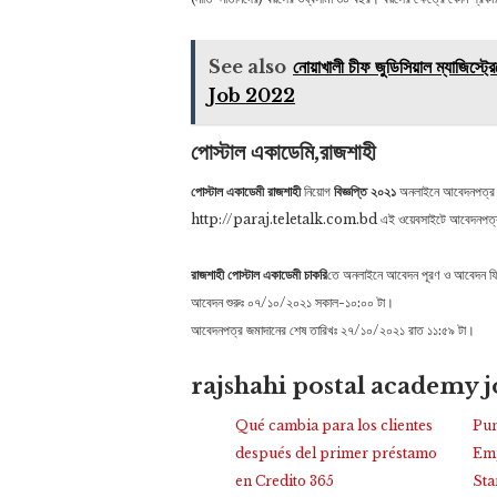
See also
নোয়াখালী চীফ জুডিসিয়াল ম্যাজ
Job 2022
পোস্টাল একাডেমি,রাজশাহী
পোস্টাল একাডেমী রাজশাহী
নিয়োগ
বিজ্ঞপ্তি ২০২১
অনলাইনে আবেদনপত্র পূরণ
http://paraj.teletalk.com.bd এই ওয়েবসাইটে আবেদনপত্র 
রাজশাহী পোস্টাল একাডেমী চাকরি
তে অনলাইনে আবেদন পূরণ ও আবেদন ফি জ
আবেদন শুরুঃ ০৭/১০/২০২১ সকাল-১০:০০ টা।
আবেদনপত্র জমাদানের শেষ তারিখঃ ২৭/১০/২০২১ রাত ১১:৫৯ টা।
rajshahi postal academy jo
Qué cambia para los clientes
Pun
después del primer préstamo
Emp
en Credito 365
Sta