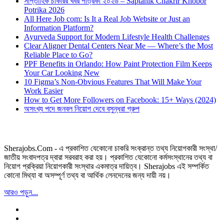
সাপ্তাহিক চাকরির খবর পত্রিকা ২০২৬ – Saptahik Chakrir Khobor
Potrika 2026
All Here Job com: Is It a Real Job Website or Just an
Information Platform?
Ayurveda Support for Modern Lifestyle Health Challenges
Clear Aligner Dental Centers Near Me — Where’s the Most
Reliable Place to Go?
PPF Benefits in Orlando: How Paint Protection Film Keeps
Your Car Looking New
10 Figma’s Non-Obvious Features That Will Make Your
Work Easier
How to Get More Followers on Facebook: 15+ Ways (2024)
অসংখ্য পদে জনবল নিয়োগ দেবে বসুন্ধরা গ্রুপ
Sherajobs.Com - এ প্রকাশিত যেকোনো চাকরি সংক্রান্ত তথ্য নিয়োগকারী সংস্থা/
জাতীয় সংবাদপত্র দ্বারা সরবরাহ করা হয়। প্রকাশিত যেকোনো কর্মসংস্থানের তথ্য বা
নিয়োগ প্রক্রিয়া নিয়োগকারী সংস্থার একমাত্র দায়িত্ব। Sherajobs এই সম্পর্কিত
কোনো মিথ্যা বা অসম্পূর্ণ তথ্য বা আর্থিক লেনদেনের জন্য দায়ী নয়।
আরও পড়ুন...