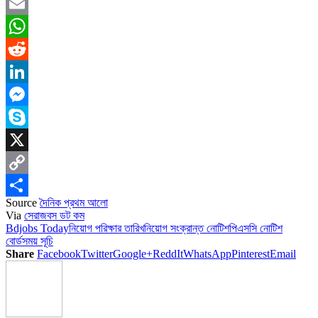
Facebook
Email
WhatsApp
Reddit
LinkedIn
Messenger
Skype
X
Copy
Source
দৈনিক প্রথম আলো
Link
Share
Via
সেরাজবস ডট কম
Bdjobs Today
নিয়োগ পরিক্ষার তারিখ
নিয়োগ সংক্রান্ত নোটিশ
পিএসসি নোটিশ
বোর্ড
সময় সূচি
Share
Facebook
Twitter
Google+
ReddIt
WhatsApp
Pinterest
Email