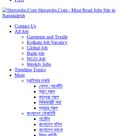
Sherajobs.Com - Most Read Jobs Site in
Bangladesh
Contact Us
All Job
Garments and Textile
Kolkata Job Vacancy
Global Job
Bank job
NGO Job
Weekly Jobs
Trending Topics
More
ড্রাইভার চাকরি
সেলস / মার্কেটিং
প্রাণ গ্রুপ
বসুন্ধরা গ্রুপ
সিকিউরিটি গার্ড
স্কয়ার গ্রুপ
বাংলাদেশ নৌবাহিনী
গার্মেন্টস
বাংলাদেশ পুলিশ
বাংলাদেশ ব্যাংক
বিমান বাহিনী