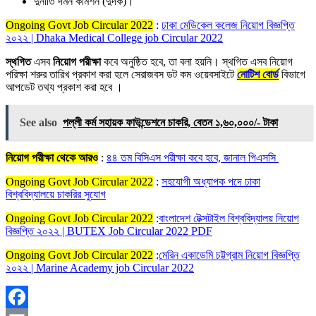
দুর্নীতি দমন কমিশন (দুদক)।
Ongoing Govt Job Circular 2022
:
ঢাকা মেডিকেল কলেজ নিয়োগ বিজ্ঞপ্তি
২০২২ | Dhaka Medical College job Circular 2022
স্থগিত
এসব
নিয়োগ পরীক্ষা
কবে অনুষ্ঠিত হবে, তা বলা হয়নি। স্থগিত এসব নিয়োগ
পরিক্ষা শরুর তারিখ প্রকাশ করা হলে সেরাজবস ডট কম ওয়েবসাইটে
নোটিশ বোর্ড
বিভাগে
আপডেট তথ্য প্রকাশ করা হবে ।
See also
পল্লী কর্ম সহায়ক ফাউন্ডেশনে চাকরি, বেতন ১,৬০,০০০/- টাকা
নিয়োগ পরীক্ষা থেকে আরও
:
৪৪ তম বিসিএস পরীক্ষা কবে হবে, জানাল পিএসসি
Ongoing Govt Job Circular 2022
:
সহযোগী অধ্যাপক পদে ঢাকা
বিশ্ববিদ্যালয়ে চাকরির সুযোগ
Ongoing Govt Job Circular 2022
:
বাংলাদেশ টেক্সটাইল বিশ্ববিদ্যালয় নিয়োগ
বিজ্ঞপ্তি ২০২২ | BUTEX Job Circular 2022 PDF
Ongoing Govt Job Circular 2022
:
মেরিন একাডেমি চট্টগ্রাম নিয়োগ বিজ্ঞপ্তি
২০২২ | Marine Academy job Circular 2022