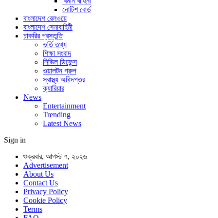
বিমান বাহিনী
নোটিশ বোর্ড
বাংলাদেশ রেলওয়ে
বাংলাদেশ সেনাবাহিনী
চাকরির প্রস্তুতি
ভর্তি তথ্য
শিক্ষা সংবাদ
সিভিল ডিফেন্স
ওয়ালটন গ্রুপ
স্বাস্থ্য অধিদপ্তর
ক্যারিয়ার
News
Entertainment
Trending
Latest News
Sign in
শুক্রবার, আগস্ট ৭, ২০২৬
Advertisement
About Us
Contact Us
Privacy Policy
Cookie Policy
Terms
FAQ