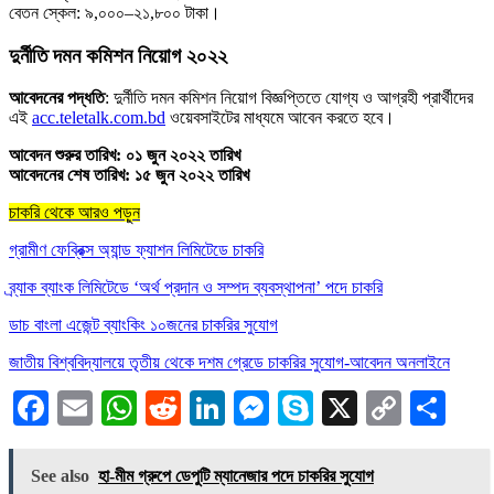
বেতন স্কেল: ৯,০০০–২১,৮০০ টাকা।
দুর্নীতি দমন কমিশন নিয়োগ ২০২২
আবেদনের পদ্ধতি
: দুর্নীতি দমন কমিশন নিয়োগ বিজ্ঞপ্তিতে যোগ্য ও আগ্রহী প্রার্থীদের
এই
acc.teletalk.com.bd
ওয়েবসাইটের মাধ্যমে আবেন করতে হবে।
আবেদন শুরুর তারিখ: ০১ জুন ২০২২ তারিখ
আবেদনের শেষ তারিখ: ১৫ জুন ২০২২ তারিখ
চাকরি থেকে আরও পড়ুন
গ্রামীণ ফেব্রিক্স অ্যান্ড ফ্যাশন লিমিটেডে চাকরি
ব্র্যাক ব্যাংক লিমিটেডে ‘অর্থ প্রদান ও সম্পদ ব্যবস্থাপনা’ পদে চাকরি
ডাচ বাংলা এজেন্ট ব্যাংকিং ১০জনের চাকরির সুযোগ
জাতীয় বিশ্ববিদ্যালয়ে তৃতীয় থেকে দশম গ্রেডে চাকরির সুযোগ-আবেদন অনলাইনে
Facebook
Email
WhatsApp
Reddit
LinkedIn
Messenger
Skype
X
Copy
Sha
Link
See also
হা-মীম গ্রুপে ডেপুটি ম্যানেজার পদে চাকরির সুযোগ