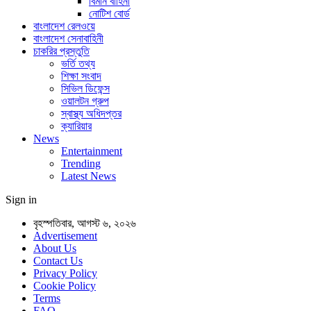
বিমান বাহিনী
নোটিশ বোর্ড
বাংলাদেশ রেলওয়ে
বাংলাদেশ সেনাবাহিনী
চাকরির প্রস্তুতি
ভর্তি তথ্য
শিক্ষা সংবাদ
সিভিল ডিফেন্স
ওয়ালটন গ্রুপ
স্বাস্থ্য অধিদপ্তর
ক্যারিয়ার
News
Entertainment
Trending
Latest News
Sign in
বৃহস্পতিবার, আগস্ট ৬, ২০২৬
Advertisement
About Us
Contact Us
Privacy Policy
Cookie Policy
Terms
FAQ