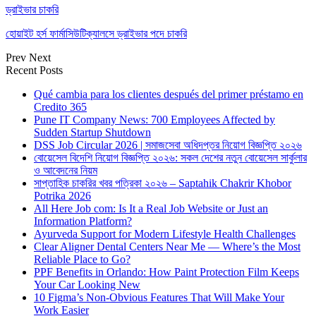
ড্রাইভার চাকরি
হোয়াইট হর্স ফার্মাসিউটিক্যালসে ড্রাইভার পদে চাকরি
Prev
Next
Recent Posts
Qué cambia para los clientes después del primer préstamo en
Credito 365
Pune IT Company News: 700 Employees Affected by
Sudden Startup Shutdown
DSS Job Circular 2026 | সমাজসেবা অধিদপ্তর নিয়োগ বিজ্ঞপ্তি ২০২৬
বোয়েসেল বিদেশি নিয়োগ বিজ্ঞপ্তি ২০২৬: সকল দেশের নতুন বোয়েসেল সার্কুলার
ও আবেদনের নিয়ম
সাপ্তাহিক চাকরির খবর পত্রিকা ২০২৬ – Saptahik Chakrir Khobor
Potrika 2026
All Here Job com: Is It a Real Job Website or Just an
Information Platform?
Ayurveda Support for Modern Lifestyle Health Challenges
Clear Aligner Dental Centers Near Me — Where’s the Most
Reliable Place to Go?
PPF Benefits in Orlando: How Paint Protection Film Keeps
Your Car Looking New
10 Figma’s Non-Obvious Features That Will Make Your
Work Easier