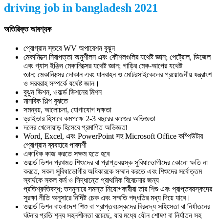
driving job in bangladesh 2021
অতিরিক্ত আবশ্যক
প্রোগ্রাম স্তরে WV অপারেশন বুঝুন
মেকানিক্সে নিরাপত্তা অনুশীলন এবং কৌশলগুলির যথেষ্ট জ্ঞান; পেট্রোল, ডিজেল
এবং গ্যাস ইঞ্জিন মেকানিক্সের যথেষ্ট জ্ঞান; গাড়ির মেক-আপের যথেষ্ট
জ্ঞান; মেকানিক্সের দোকান এবং যানবাহন ও মোটরসাইকেলের প্রয়োজনীয় যন্ত্রাংশ
ও সরবরাহ সম্পর্কে যথেষ্ট জ্ঞান।
বুঝুন ভিশন, ওয়ার্ল্ড ভিশনের মিশন
মানবিক শিল্প বুঝতে
সমন্বয়, আলোচনা, যোগাযোগ দক্ষতা
ড্রাইভার হিসাবে কমপক্ষে 2-3 বছরের কাজের অভিজ্ঞতা
দলের খেলোয়াড় হিসেবে প্রমাণিত অভিজ্ঞতা
Word, Excel, এবং PowerPoint সহ Microsoft Office কম্পিউটার
প্রোগ্রাম ব্যবহারে পারদর্শী
একাধিক কাজ করতে সক্ষম হতে হবে
ওয়ার্ল্ড ভিশন প্রথমত শিশুদের বা প্রাপ্তবয়স্ক সুবিধাভোগীদের কোনো ক্ষতি না
করতে, সকল সুবিধাভোগীর অধিকারকে সম্মান করতে এবং শিশুদের সর্বোত্তম
স্বার্থকে সকল কর্ম ও সিদ্ধান্তে প্রাথমিক বিবেচনার জন্য
প্রতিশ্রুতিবদ্ধ; তদনুসারে সমস্ত নিয়োগকারীরা তার শিশু এবং প্রাপ্তবয়স্কদের
সুরক্ষা নীতি অনুসারে নির্দিষ্ট চেক এবং সম্মতি পদ্ধতির মধ্য দিয়ে যাবে।
ওয়ার্ল্ড ভিশন বাংলাদেশ শিশু বা প্রাপ্তবয়স্কদের বিরুদ্ধে সহিংসতা বা নির্যাতনের
ঘটনার প্রতি শূন্য সহনশীলতা রয়েছে, যার মধ্যে যৌন শোষণ বা নির্যাতন সহ