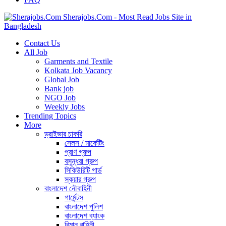
Sherajobs.Com - Most Read Jobs Site in
Bangladesh
Contact Us
All Job
Garments and Textile
Kolkata Job Vacancy
Global Job
Bank job
NGO Job
Weekly Jobs
Trending Topics
More
ড্রাইভার চাকরি
সেলস / মার্কেটিং
প্রাণ গ্রুপ
বসুন্ধরা গ্রুপ
সিকিউরিটি গার্ড
স্কয়ার গ্রুপ
বাংলাদেশ নৌবাহিনী
গার্মেন্টস
বাংলাদেশ পুলিশ
বাংলাদেশ ব্যাংক
বিমান বাহিনী