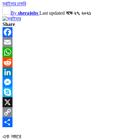
ড্রাইভার চাকরি
By
sherajobs
Last updated
নভে ২৭, ২০২১
Share
Facebook
Email
WhatsApp
Reddit
LinkedIn
Messenger
Skype
X
Copy
Link
Share
এক নজরে