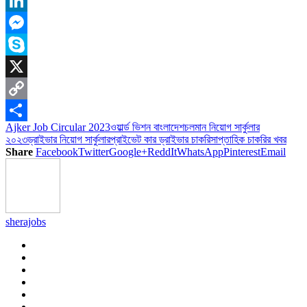
Reddit
LinkedIn
Messenger
Skype
X
Copy
Ajker Job Circular 2023
ওয়ার্ল্ড ভিশন বাংলাদেশ
চলমান নিয়োগ সার্কুলার
Link
Share
২০২৩
ড্রাইভার নিয়োগ সার্কুলার
প্রাইভেট কার ড্রাইভার চাকরি
সাপ্তাহিক চাকরির খবর
Share
Facebook
Twitter
Google+
ReddIt
WhatsApp
Pinterest
Email
sherajobs