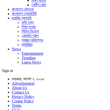
বিমান বাহিনী
নোটিশ বোর্ড
বাংলাদেশ রেলওয়ে
বাংলাদেশ সেনাবাহিনী
চাকরির প্রস্তুতি
ভর্তি তথ্য
শিক্ষা সংবাদ
সিভিল ডিফেন্স
ওয়ালটন গ্রুপ
স্বাস্থ্য অধিদপ্তর
ক্যারিয়ার
News
Entertainment
Trending
Latest News
Sign in
শুক্রবার, আগস্ট ৭, ২০২৬
Advertisement
About Us
Contact Us
Privacy Policy
Cookie Policy
Terms
FAQ