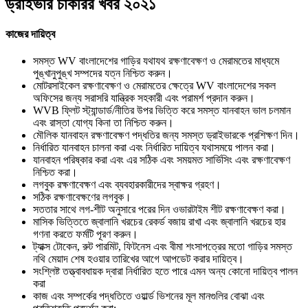
ড্রাইভার চাকরির খবর ২০২১
কাজের দায়িত্ব
সমস্ত WV বাংলাদেশের গাড়ির যথাযথ রক্ষণাবেক্ষণ ও মেরামতের মাধ্যমে
পুঙ্খানুপুঙ্খ সম্পদের যত্ন নিশ্চিত করুন।
মোটরসাইকেল রক্ষণাবেক্ষণ ও মেরামতের ক্ষেত্রে WV বাংলাদেশের সকল
অফিসের জন্য সরাসরি যান্ত্রিক সহকারী এবং পরামর্শ প্রদান করুন।
WVB ফ্লিট স্ট্যান্ডার্ড/নীতির উপর ভিত্তি করে সমস্ত যানবাহন ভাল চলমান
এবং রাস্তা যোগ্য কিনা তা নিশ্চিত করুন।
মৌলিক যানবাহন রক্ষণাবেক্ষণ পদ্ধতির জন্য সমস্ত ড্রাইভারকে প্রশিক্ষণ দিন।
নির্ধারিত যানবাহন চালনা করা এবং নির্ধারিত দায়িত্ব যথাসময়ে পালন করা।
যানবাহন পরিষ্কার করা এবং এর সঠিক এবং সময়মত সার্ভিসিং এবং রক্ষণাবেক্ষণ
নিশ্চিত করা।
লগবুক রক্ষণাবেক্ষণ এবং ব্যবহারকারীদের স্বাক্ষর গ্রহণ।
সঠিক রক্ষণাবেক্ষণের লগবুক।
সততার সাথে লগ-শীট অনুসারে পরের দিন ওভারটাইম শীট রক্ষণাবেক্ষণ করা।
মাসিক ভিত্তিতে জ্বালানি খরচের রেকর্ড বজায় রাখা এবং জ্বালানি খরচের হার
গণনা করতে ফর্মটি পূরণ করুন।
ট্যাক্স টোকেন, রুট পারমিট, ফিটনেস এবং বীমা শংসাপত্রের মতো গাড়ির সমস্ত
নথি মেয়াদ শেষ হওয়ার তারিখের আগে আপডেট করার দায়িত্ব।
সংশ্লিষ্ট তত্ত্বাবধায়ক দ্বারা নির্ধারিত হতে পারে এমন অন্য কোনো দায়িত্ব পালন
করা
কাজ এবং সম্পর্কের পদ্ধতিতে ওয়ার্ল্ড ভিশনের মূল মানগুলির বোঝা এবং