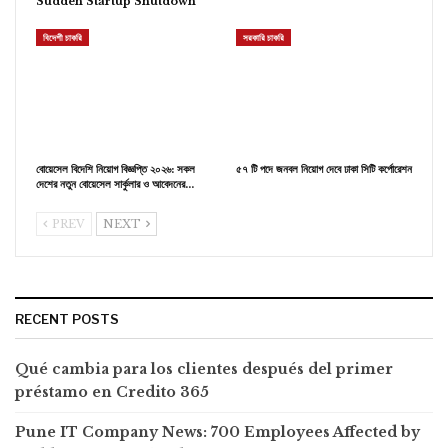
Sudden Startup Shutdown
বিদেশী চাকরি
সরকারি চাকরি
বোয়েসেল বিদেশি নিয়োগ বিজ্ঞপ্তি ২০২৬: সকল
৫৭ টি পদে জনবল নিয়োগ দেবে ঢাকা সিটি কর্পোরেশন
দেশের নতুন বোয়েসেল সার্কুলার ও আবেদনের…
PREV
NEXT
RECENT POSTS
Qué cambia para los clientes después del primer
préstamo en Credito 365
Pune IT Company News: 700 Employees Affected by