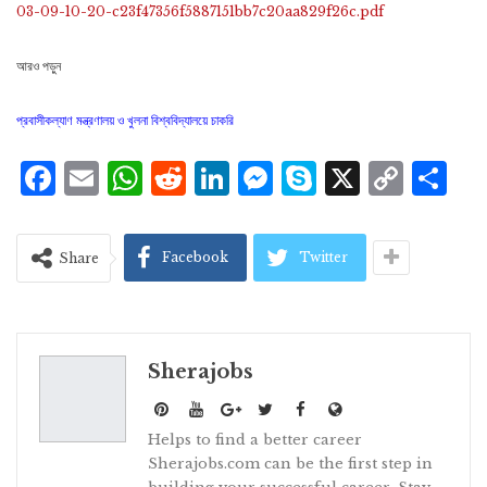
03-09-10-20-c23f47356f5887151bb7c20aa829f26c.pdf
আরও পড়ুন
প্রবাসীকল্যাণ মন্ত্রণালয় ও খুলনা বিশ্ববিদ্যালয়ে চাকরি
Facebook
Email
WhatsApp
Reddit
LinkedIn
Messenger
Skype
X
Cop
S
Lin
Facebook
Twitter
Share
Sherajobs
Helps to find a better career
Sherajobs.com can be the first step in