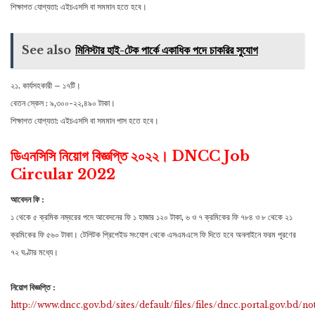
শিক্ষাগত যোগ্যতা: এইচএসসি বা সমমান হতে হবে।
See also
মিনিস্টার হাই-টেক পার্কে একাধিক পদে চাকরির সুযোগ
২১. কার্যসহকারী – ১৭টি।
বেতন স্কেল : ৯,৩০০-২২,৪৯০ টাকা।
শিক্ষাগত যোগ্যতা: এইচএসসি বা সমমান পাস হতে হবে।
ডিএনসিসি নিয়োগ বিজ্ঞপ্তি ২০২২। DNCC Job
Circular 2022
আবেদন ফি :
১ থেকে ৫ ক্রমিক নম্বরের পদে আবেদনের ফি ১ হাজার ১২০ টাকা, ৬ ও ৭ ক্রমিকের ফি ৭৮৪ ও ৮ থেকে ২১
ক্রমিকের ফি ৫৬০ টাকা। টেলিটক প্রিপেইড সংযোগ থেকে এসএমএসে ফি দিতে হবে অনলাইনে ফরম পূরণের
৭২ ঘণ্টার মধ্যে।
নিয়োগ বিজ্ঞপ্তি :
http://www.dncc.gov.bd/sites/default/files/files/dncc.portal.gov.