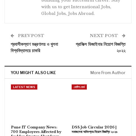
building your successful career. Stay
with us to get International Jobs,
Global Jobs, Jobs Abroad.
PREV POST
NEXT POST
প্রবাসীকল্যাণ মন্ত্রণালয় ও খুলনা
গ্রাফিক্স ডিজাইনার নিয়োগ বিজ্ঞপ্তি
বিশ্ববিদ্যালয়ে চাকরি
২০২২
YOU MIGHT ALSO LIKE
More From Author
LATEST NEWS
নোটিশ বোর্ড
Pune IT Company News:
DSS Job Circular 2026 |
700 Employees Affected by
সমাজসেবা অধিদপ্তর নিয়োগ বিজ্ঞপ্তি ২০২৬