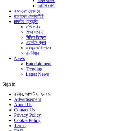
বিমান বাহিনী
নোটিশ বোর্ড
বাংলাদেশ রেলওয়ে
বাংলাদেশ সেনাবাহিনী
চাকরির প্রস্তুতি
ভর্তি তথ্য
শিক্ষা সংবাদ
সিভিল ডিফেন্স
ওয়ালটন গ্রুপ
স্বাস্থ্য অধিদপ্তর
ক্যারিয়ার
News
Entertainment
Trending
Latest News
Sign in
রবিবার, আগস্ট ৯, ২০২৬
Advertisement
About Us
Contact Us
Privacy Policy
Cookie Policy
Terms
FAQ