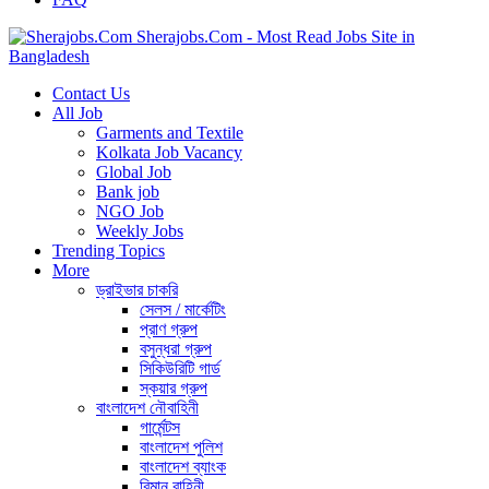
Sherajobs.Com - Most Read Jobs Site in
Bangladesh
Contact Us
All Job
Garments and Textile
Kolkata Job Vacancy
Global Job
Bank job
NGO Job
Weekly Jobs
Trending Topics
More
ড্রাইভার চাকরি
সেলস / মার্কেটিং
প্রাণ গ্রুপ
বসুন্ধরা গ্রুপ
সিকিউরিটি গার্ড
স্কয়ার গ্রুপ
বাংলাদেশ নৌবাহিনী
গার্মেন্টস
বাংলাদেশ পুলিশ
বাংলাদেশ ব্যাংক
বিমান বাহিনী