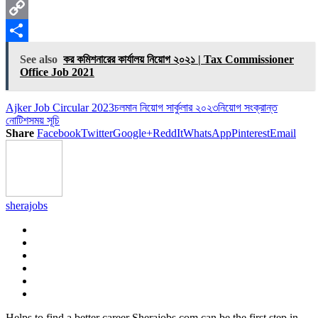
X
Copy
Link
Share
See also
কর কমিশনারের কার্যালয় নিয়োগ ২০২১ | Tax Commissioner
Office Job 2021
Ajker Job Circular 2023
চলমান নিয়োগ সার্কুলার ২০২৩
নিয়োগ সংক্রান্ত
নোটিশ
সময় সূচি
Share
Facebook
Twitter
Google+
ReddIt
WhatsApp
Pinterest
Email
sherajobs
Helps to find a better career Sherajobs.com can be the first step in