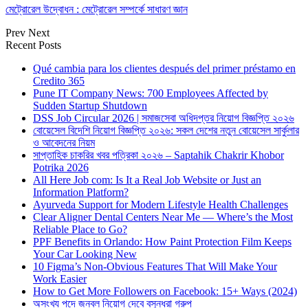
মেট্রোরেল উদ্বোধন : মেট্রোরেল সম্পর্কে সাধারণ জ্ঞান
Prev
Next
Recent Posts
Qué cambia para los clientes después del primer préstamo en
Credito 365
Pune IT Company News: 700 Employees Affected by
Sudden Startup Shutdown
DSS Job Circular 2026 | সমাজসেবা অধিদপ্তর নিয়োগ বিজ্ঞপ্তি ২০২৬
বোয়েসেল বিদেশি নিয়োগ বিজ্ঞপ্তি ২০২৬: সকল দেশের নতুন বোয়েসেল সার্কুলার
ও আবেদনের নিয়ম
সাপ্তাহিক চাকরির খবর পত্রিকা ২০২৬ – Saptahik Chakrir Khobor
Potrika 2026
All Here Job com: Is It a Real Job Website or Just an
Information Platform?
Ayurveda Support for Modern Lifestyle Health Challenges
Clear Aligner Dental Centers Near Me — Where’s the Most
Reliable Place to Go?
PPF Benefits in Orlando: How Paint Protection Film Keeps
Your Car Looking New
10 Figma’s Non-Obvious Features That Will Make Your
Work Easier
How to Get More Followers on Facebook: 15+ Ways (2024)
অসংখ্য পদে জনবল নিয়োগ দেবে বসুন্ধরা গ্রুপ