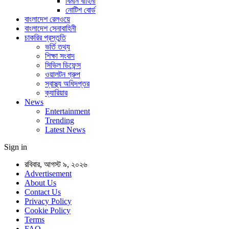
বিমান বাহিনী
নোটিশ বোর্ড
বাংলাদেশ রেলওয়ে
বাংলাদেশ সেনাবাহিনী
চাকরির প্রস্তুতি
ভর্তি তথ্য
শিক্ষা সংবাদ
সিভিল ডিফেন্স
ওয়ালটন গ্রুপ
স্বাস্থ্য অধিদপ্তর
ক্যারিয়ার
News
Entertainment
Trending
Latest News
Sign in
রবিবার, আগস্ট ৯, ২০২৬
Advertisement
About Us
Contact Us
Privacy Policy
Cookie Policy
Terms
FAQ