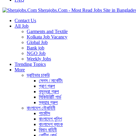
Sherajobs.Com - Most Read Jobs Site in Banglade
Contact Us
All Job
Garments and Textile
Kolkata Job Vacancy
Global Job
Bank job
NGO Job
Weekly Jobs
Trending Topics
More
ড্রাইভার চাকরি
সেলস / মার্কেটিং
প্রাণ গ্রুপ
বসুন্ধরা গ্রুপ
সিকিউরিটি গার্ড
স্কয়ার গ্রুপ
বাংলাদেশ নৌবাহিনী
গার্মেন্টস
বাংলাদেশ পুলিশ
বাংলাদেশ ব্যাংক
বিমান বাহিনী
নোটিশ বোর্ড