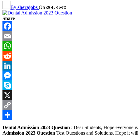
By
sherajobs
On
মে ৫, ২০২৩
Share
Facebook
Email
WhatsApp
Reddit
LinkedIn
Messenger
Skype
X
Copy
Link
Share
Dental Admission 2023 Question
: Dear Students, Hope everyone is 
Admission 2023 Question
Test Questions and Solutions. Hope it wil