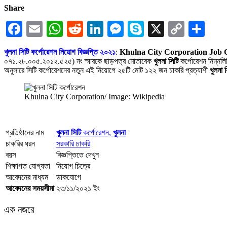
Share
Facebook
Email
WhatsApp
Reddit
LinkedIn
Messenger
Skype
X
Copy
Sha
Link
খুলনা সিটি কর্পোরেশন নিয়োগ বিজ্ঞপ্তি ২০২১
:
Khulna City Corporation Job 
০৭১.২৮.০০৫.২০১২.৫২৫) নং স্মারকে ছাড়পত্র মােতাবেক
খুলনা সিটি
কর্পোরেশন নিম্নলি
অনুসারে সিটি কর্পোরেশনের নতুন এই নিয়োগে ২৫টি মোট ১২২ জন চাকরি প্রত্যাশী
খুলনা 
Khulna City Corporation/ Image: Wikipedia
প্রতিষ্ঠানের নাম
খুলনা সিটি
কর্পোরেশন,
খুলনা
চাকরির ধরন
সরকারি চাকরি
বয়স
বিজ্ঞপ্তিতে দেখুন
শিক্ষাগত যোগ্যতা
নিয়োগ চিত্রে
আবেদনের মাধ্যম
ডাকযোগে
আবেদনের সময়সীমা
২৩/১১/২০২১ ইং
এক নজরে