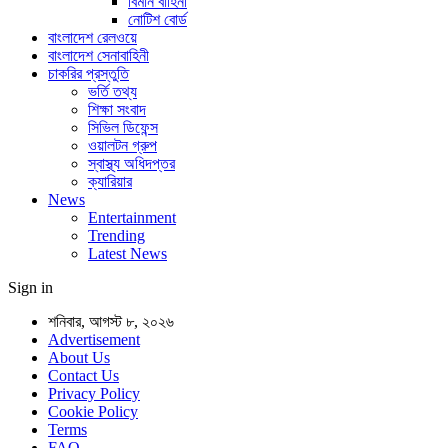
বিমান বাহিনী
নোটিশ বোর্ড
বাংলাদেশ রেলওয়ে
বাংলাদেশ সেনাবাহিনী
চাকরির প্রস্তুতি
ভর্তি তথ্য
শিক্ষা সংবাদ
সিভিল ডিফেন্স
ওয়ালটন গ্রুপ
স্বাস্থ্য অধিদপ্তর
ক্যারিয়ার
News
Entertainment
Trending
Latest News
Sign in
শনিবার, আগস্ট ৮, ২০২৬
Advertisement
About Us
Contact Us
Privacy Policy
Cookie Policy
Terms
FAQ