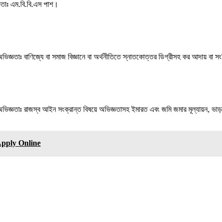
ঞতাঃ এম.বি.বি.এস পাশ।
অভিজ্ঞতাঃ বাণিজ্যে বা সমাজ বিজ্ঞানে বা অর্থনীতিতে স্নাতকোত্তর ডিগ্রীসহ কর আদায় বা স
িজ্ঞতাঃ রাজস্ব আইন সংক্রান্ত বিষয়ে অভিজ্ঞতাসহ ইমারত এবং জমি জমার মূল্যায়ন, ভাড়া
Apply Online