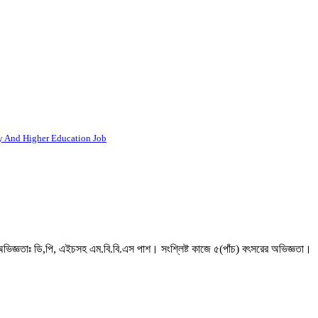
ondary And Higher Education Job
ভিজ্ঞতাঃ ডি,পি, এইচসহ এম.বি.বি.এস পাশ। সংশ্লিষ্ট কাজে ৫(পাঁচ) বৎসরের অভিজ্ঞতা।