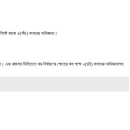
ংশ্লিষ্ট কাজে ৫(পাঁচ) বৎসরের অভিজ্ঞতা।
। এবং রাজস্ব ভিত্তিতে কর নির্ধারণের ক্ষেত্রে কম পক্ষে ২(দুই) বৎসরের অভিজ্ঞতাসহ