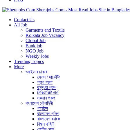
Sherajobs.Com - Most Read Jobs Site in Banglade
Contact Us
All Job
Garments and Textile
Kolkata Job Vacancy
Global Job
Bank job
NGO Job
Weekly Jobs
Trending Topics
More
ড্রাইভার চাকরি
সেলস / মার্কেটিং
প্রাণ গ্রুপ
বসুন্ধরা গ্রুপ
সিকিউরিটি গার্ড
স্কয়ার গ্রুপ
বাংলাদেশ নৌবাহিনী
গার্মেন্টস
বাংলাদেশ পুলিশ
বাংলাদেশ ব্যাংক
বিমান বাহিনী
নোটিশ বোর্ড