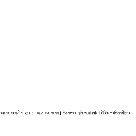
ে আবেদনের বয়সসীমা হবে ১৮ হতে ৩২ বৎসর। উল্লেখ্য মুক্তিযােদ্ধা/শারীরিক প্রতিবন্ধীদের