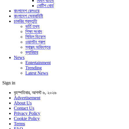
বিমান বাহিনী
নোটিশ বোর্ড
বাংলাদেশ রেলওয়ে
বাংলাদেশ সেনাবাহিনী
চাকরির প্রস্তুতি
ভর্তি তথ্য
শিক্ষা সংবাদ
সিভিল ডিফেন্স
ওয়ালটন গ্রুপ
স্বাস্থ্য অধিদপ্তর
ক্যারিয়ার
News
Entertainment
Trending
Latest News
Sign in
বৃহস্পতিবার, আগস্ট ৬, ২০২৬
Advertisement
About Us
Contact Us
Privacy Policy
Cookie Policy
Terms
FAQ