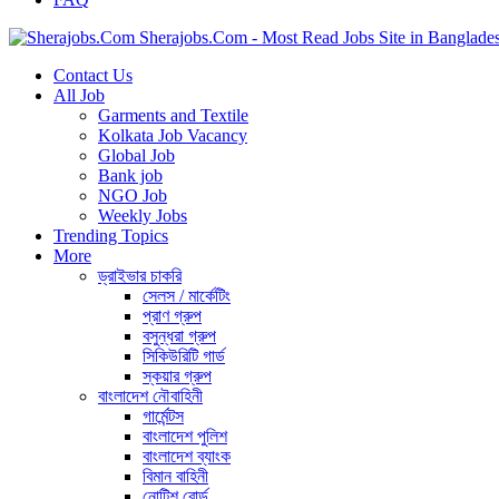
Sherajobs.Com - Most Read Jobs Site in Banglade
Contact Us
All Job
Garments and Textile
Kolkata Job Vacancy
Global Job
Bank job
NGO Job
Weekly Jobs
Trending Topics
More
ড্রাইভার চাকরি
সেলস / মার্কেটিং
প্রাণ গ্রুপ
বসুন্ধরা গ্রুপ
সিকিউরিটি গার্ড
স্কয়ার গ্রুপ
বাংলাদেশ নৌবাহিনী
গার্মেন্টস
বাংলাদেশ পুলিশ
বাংলাদেশ ব্যাংক
বিমান বাহিনী
নোটিশ বোর্ড