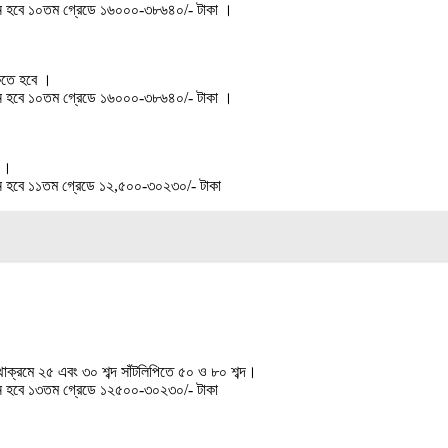
েতন হবে ১০তম গ্রেডে ১৬০০০-৩৮৬৪০/- টাকা ।
াকতে হবে ।
েতন হবে ১০তম গ্রেডে ১৬০০০-৩৮৬৪০/- টাকা ।
ে ।
তন হবে ১১তম গ্রেডে ১২,৫০০-৩০২৩০/- টাকা
যথাক্রমে ২৫ এবং ৩০ শব্দ সাঁটলিপিতে ৫০ ও ৮০ শব্দ।
েতন হবে ১৩তম গ্রেডে ১২৫০০-৩০২৩০/- টাকা