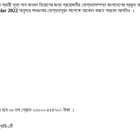
 স্থায়ী শূন্য পদে জনবল নিয়ােগের জন্য প্রয়ােজনীয় যােগ্যতাসম্পন্ন বাংলাদেশের প্রকৃত
ular 2022
অনুসরে পদগুলোয় যোগ্যতাপূরন সাপেক্ষে আবেদন করতে পারবেন আপনিও ।
েতন হবে ০৮ তম গ্রেডে ২৩০০০-৫৫৪৭০/- টাকা ।
যারি-১টি