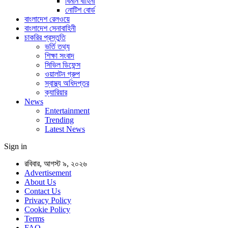
বিমান বাহিনী
নোটিশ বোর্ড
বাংলাদেশ রেলওয়ে
বাংলাদেশ সেনাবাহিনী
চাকরির প্রস্তুতি
ভর্তি তথ্য
শিক্ষা সংবাদ
সিভিল ডিফেন্স
ওয়ালটন গ্রুপ
স্বাস্থ্য অধিদপ্তর
ক্যারিয়ার
News
Entertainment
Trending
Latest News
Sign in
রবিবার, আগস্ট ৯, ২০২৬
Advertisement
About Us
Contact Us
Privacy Policy
Cookie Policy
Terms
FAQ