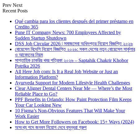
Prev
Next
Recent Posts
Qué cambia para los clientes después del primer préstamo en
Credito 365
Pune IT Company News: 700 Employees Affected by
Sudden Startup Shutdown
DSS Job Circular 2026 | সমাজসেবা অধিদপ্তর নিয়োগ বিজ্ঞপ্তি ২০২৬
বোয়েসেল বিদেশি নিয়োগ বিজ্ঞপ্তি ২০২৬: সকল দেশের নতুন বোয়েসেল সার্কুলার
ও আবেদনের নিয়ম
সাপ্তাহিক চাকরির খবর পত্রিকা ২০২৬ – Saptahik Chakrir Khobor
Potrika 2026
All Here Job com: Is It a Real Job Website or Just an
Information Platform?
Ayurveda Support for Modern Lifestyle Health Challenges
Clear Aligner Dental Centers Near Me — Where’s the Most
Reliable Place to Go?
PPF Benefits in Orlando: How Paint Protection Film Keeps
Your Car Looking New
10 Figma’s Non-Obvious Features That Will Make Your
Work Easier
How to Get More Followers on Facebook: 15+ Ways (2024)
অসংখ্য পদে জনবল নিয়োগ দেবে বসুন্ধরা গ্রুপ