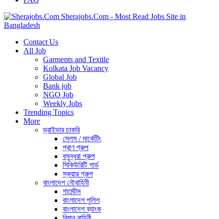
Sherajobs.Com - Most Read Jobs Site in
Bangladesh
Contact Us
All Job
Garments and Textile
Kolkata Job Vacancy
Global Job
Bank job
NGO Job
Weekly Jobs
Trending Topics
More
ড্রাইভার চাকরি
সেলস / মার্কেটিং
প্রাণ গ্রুপ
বসুন্ধরা গ্রুপ
সিকিউরিটি গার্ড
স্কয়ার গ্রুপ
বাংলাদেশ নৌবাহিনী
গার্মেন্টস
বাংলাদেশ পুলিশ
বাংলাদেশ ব্যাংক
বিমান বাহিনী