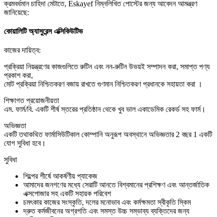
ক্রমবর্ধমান চাহিদা মেটাতে, Eskayef নিম্নলিখিত পোস্টের জন্য আবেদন আমন্ত্রণ
জানিয়েছে:
কোয়ালিটি অ্যাসুরেন্স এক্সিকিউটিভ
কাজের দায়িত্ব:
প্রক্রিয়া নিয়ন্ত্রণের কাজগুলিতে রুটিন এবং নন-রুটিন উভয়ই সম্পাদন করা, সমাপ্ত পণ্য
প্রকাশ করা,
মোট প্রক্রিয়া নিশ্চিতকরণ বজায় রাখতে গুণমান নিশ্চিতকরণ প্রধানকে সহায়তা করা ।
শিক্ষাগত প্রয়োজনীয়তা
এম. ফার্ম/বি. একটি শীর্ষ স্তরের প্রতিষ্ঠান থেকে খুব ভাল একাডেমিক রেকর্ড সহ ফার্ম।
অভিজ্ঞতা
একটি তথাকথিত ফার্মাসিউটিকাল কোম্পানি অনুরূপ অবস্থানে অভিজ্ঞতার 2 বছর 1 একটি
যোগ সুবিধা হবে।
সুবিধা
শিল্পের শীর্ষে আকর্ষণীয় প্যাকেজ
আমাদের জনগণের মধ্যে সেরাটি আনতে বিশ্বমানের প্রশিক্ষণ এবং আন্তর্জাতিক
এক্সপোজার সহ একটি সহায়ক পরিবেশ
চমৎকার কাজের সংস্কৃতি, দলের মনোভাব এবং কর্মক্ষমতা স্বীকৃতি স্কিম
দ্রুত কর্মজীবনের অগ্রগতি এবং সমস্ত উচ্চ সম্ভাব্য ব্যক্তিদের জন্য