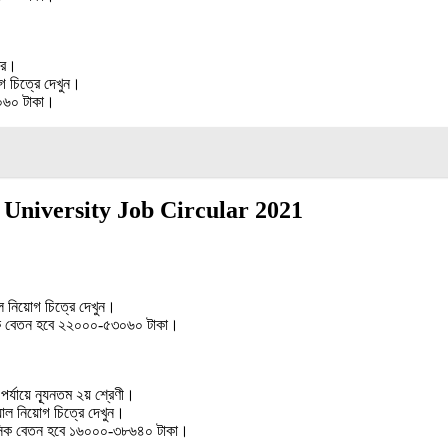
্তর।
 চিত্রে দেখুন।
০৬০ টাকা।
omilla University Job Circular 2021
 নিয়োগ চিত্রে দেখুন।
ক বেতন হবে ২২০০০-৫৩০৬০ টাকা।
র্যায়ে ন্যূনতম ২য় শ্রেণী।
াল নিয়োগ চিত্রে দেখুন।
মাসিক বেতন হবে ১৬০০০-৩৮৬৪০ টাকা।