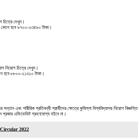
 চিত্রে দেখুন।
িক বেতন হবে ৯৭০০-২৩৪৯০ টাকা।
াল নিয়োগ চিত্রে দেখুন।
েতন হবে ৮৮০০-২১৩১০ টাকা।
 সন্তান এবং শারীরিক প্রতিবন্ধী প্রার্থীদের ক্ষেত্রে কুমিল্লা বিশ্ববিদ্যালয় নিয়োগ বিজ্ঞপ
োন প্রকার এফিডেভিট গ্রহণযােগ্য হইবে না।
Job Circular 2022