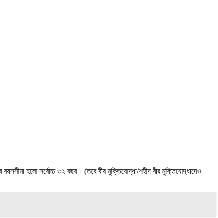
্তির বয়সসীমা হলো সর্বোচ্চ ৩২ বছর। (তবে বীর মুক্তিযােদ্ধা/শহীদ বীর মুক্তিযােদ্ধাদেও