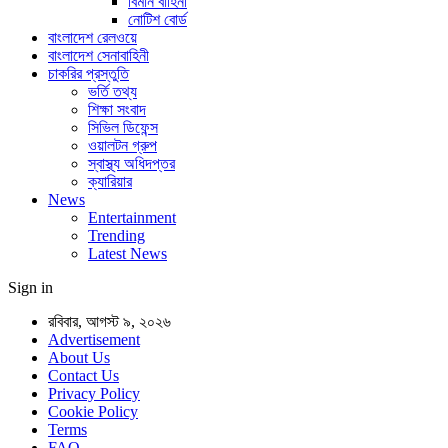
বিমান বাহিনী
নোটিশ বোর্ড
বাংলাদেশ রেলওয়ে
বাংলাদেশ সেনাবাহিনী
চাকরির প্রস্তুতি
ভর্তি তথ্য
শিক্ষা সংবাদ
সিভিল ডিফেন্স
ওয়ালটন গ্রুপ
স্বাস্থ্য অধিদপ্তর
ক্যারিয়ার
News
Entertainment
Trending
Latest News
Sign in
রবিবার, আগস্ট ৯, ২০২৬
Advertisement
About Us
Contact Us
Privacy Policy
Cookie Policy
Terms
FAQ