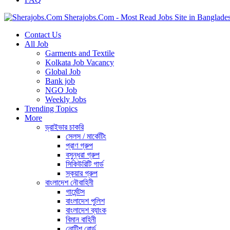
Sherajobs.Com - Most Read Jobs Site in Banglade
Contact Us
All Job
Garments and Textile
Kolkata Job Vacancy
Global Job
Bank job
NGO Job
Weekly Jobs
Trending Topics
More
ড্রাইভার চাকরি
সেলস / মার্কেটিং
প্রাণ গ্রুপ
বসুন্ধরা গ্রুপ
সিকিউরিটি গার্ড
স্কয়ার গ্রুপ
বাংলাদেশ নৌবাহিনী
গার্মেন্টস
বাংলাদেশ পুলিশ
বাংলাদেশ ব্যাংক
বিমান বাহিনী
নোটিশ বোর্ড