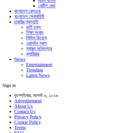
বিমান বাহিনী
নোটিশ বোর্ড
বাংলাদেশ রেলওয়ে
বাংলাদেশ সেনাবাহিনী
চাকরির প্রস্তুতি
ভর্তি তথ্য
শিক্ষা সংবাদ
সিভিল ডিফেন্স
ওয়ালটন গ্রুপ
স্বাস্থ্য অধিদপ্তর
ক্যারিয়ার
News
Entertainment
Trending
Latest News
Sign in
বৃহস্পতিবার, আগস্ট ৬, ২০২৬
Advertisement
About Us
Contact Us
Privacy Policy
Cookie Policy
Terms
FAQ