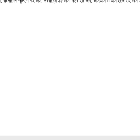
বাংলাদেশ পুলিশে ৭২ জন, পররাষ্ট্রে ২৫ জন, করে ২৪ জন, কাস্টমস ও এক্সাইজে ৩২ জন এব