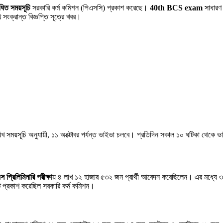
িত সময়সূচি
সরকারি কর্ম কমিশন (পিএসসি) প্রকাশ করেছে।
40th BCS exam
সাধারণ 
 সংক্রান্ত বিজ্ঞপ্তি সূত্রে খবর।
খ সময়সূচি অনুযায়ী, ১১ অক্টোবর পর্যন্ত ভাইভা চলবে। প্রতিদিন সকাল ১০ ঘটিকা থেকে ভ
 প্রিলিমিনারি পরীক্ষা
য় ৪ লাখ ১২ হাজার ৫৩২ জন প্রার্থী আবেদন করেছিলেন। এর মধ্যে ৩ ল
ি
প্রকাশ করেছিল সরকারি কর্ম কমিশন।