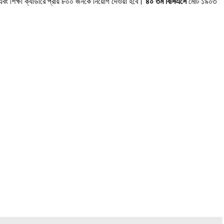
ং শিক্ষা ক্যাডারে প্রায় ৮০০ জনকে নিয়োগ দেওয়া হবে।
৪০ তম বিসিএসে
মোট ১৯০৩