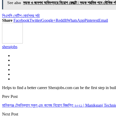
Link
Share
See also
সড়ক ও জনপথ অধিদপ্তরে নিয়োগ রেজাল্ট | সড়ক শ্রমিক পদে মৌখিক পরী
পিএসসি নোটিশ বোর্ড
সময় সূচি
Share
Facebook
Twitter
Google+
ReddIt
WhatsApp
Pinterest
Email
sherajobs
Helps to find a better career Sherajobs.com can be the first step in bu
Prev Post
মানিকগঞ্জ টেকনিক্যাল স্কুল এন্ড কলেজ নিয়োগ বিজ্ঞপ্তি ২০২১ | Manikganj Te
Next Post