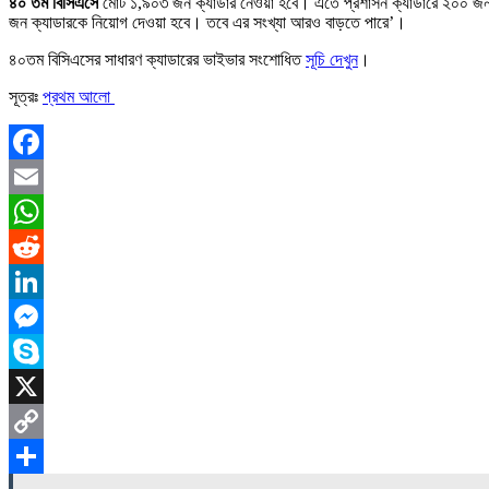
৪০ তম বিসিএসে
মোট ১,৯০৩ জন ক্যাডার নেওয়া হবে। এতে প্রশাসন ক্যাডারে ২০০ জন, 
জন ক্যাডারকে নিয়োগ দেওয়া হবে। তবে এর সংখ্যা আরও বাড়তে পারে’।
৪০তম বিসিএসের সাধারণ ক্যাডারের ভাইভার সংশোধিত
সূচি দেখুন
।
সূত্রঃ
প্রথম আলো
Facebook
Email
WhatsApp
Reddit
LinkedIn
Messenger
Skype
X
Copy