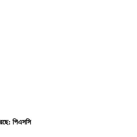
রেছে: পিএসসি