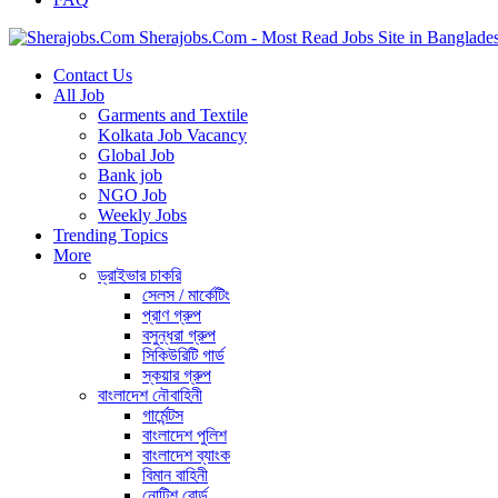
Sherajobs.Com - Most Read Jobs Site in Banglade
Contact Us
All Job
Garments and Textile
Kolkata Job Vacancy
Global Job
Bank job
NGO Job
Weekly Jobs
Trending Topics
More
ড্রাইভার চাকরি
সেলস / মার্কেটিং
প্রাণ গ্রুপ
বসুন্ধরা গ্রুপ
সিকিউরিটি গার্ড
স্কয়ার গ্রুপ
বাংলাদেশ নৌবাহিনী
গার্মেন্টস
বাংলাদেশ পুলিশ
বাংলাদেশ ব্যাংক
বিমান বাহিনী
নোটিশ বোর্ড