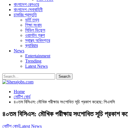
বাংলাদেশ রেলওয়ে
বাংলাদেশ সেনাবাহিনী
চাকরির প্রস্তুতি
ভর্তি তথ্য
শিক্ষা সংবাদ
সিভিল ডিফেন্স
ওয়ালটন গ্রুপ
স্বাস্থ্য অধিদপ্তর
ক্যারিয়ার
News
Entertainment
Trending
Latest News
Home
নোটিশ বোর্ড
৪০তম বিসিএস: মৌখিক পরীক্ষায় সংশোধিত সূচি প্রকাশ করেছে: পিএসসি
৪০তম বিসিএস: মৌখিক পরীক্ষায় সংশোধিত সূচি প্রকাশ ক
নোটিশ বোর্ড
Latest News