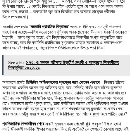
সুনাম চারদিকে ছড়িয়ে পড়ে মুহূর্তেই…। অতএব, এবার কোচিং–বাণিজ্যে খদ্দের না হয়ে
কি উপায় আছে…? কোচিং বিপণনের চাহিদা এতটাই তুঙ্গে যে আগে এলে আগে আসন
বরাদ্দ পাবে, নয়তো…অকারণেই ভুল বলে বিবেচিত হবে অসহায় ছাত্রের পরীক্ষার
উত্তরপত্রগুলো।
সরকারি তৎপরতায় ‘
সরকারি প্রাথমিক বিদ্যালয়
’ গুলোতে ইতিমধ্যে নানামুখী পদক্ষেপ
গ্রহণ করা হয়েছে—শিক্ষকদের বেতন বৃদ্ধিসহ অবকাঠামোগত উন্নয়ন, সরকারি তৎপরতা
ইত্যাদি। মজার ব্যপার হচ্ছে, ওই বিদ্যালয়গুলোতে শিক্ষার্থীর সংখ্যা আনুপাতিক হারে
কমে যাচ্ছে, তবে কি ফ্যামিলি প্ল্যানিংয়ের সুপ্রভাব? তাহলে সরকারের এ পদক্ষেপগুলো
কাদের জন্য? পক্ষান্তরে, শহুরে শিক্ষাপ্রতিষ্ঠানগুলোতে উপচে পড়া ভিড়!
See also
SSC ও সমমান পরীক্ষায় উত্তীর্ণ মেধাবী ও অস্বচ্ছল শিক্ষার্থীদের
শিক্ষাবৃত্তি ২০২২-২৩
অবচেতন মনেই
ডিজিটাল অভিভাবকেরা স্বপ্নের জাল বোনেন এভাবে
—নিশ্চয়ই তাঁদের
সন্তানেরা একদিন অনেক বড় অফিসার হবে, আর সেদিনই সার্থক হবে তাঁদের জন্মদান!
অপর দিকে আমরা আশঙ্কায় আছি সেদিনের জন্য, যেদিন তারা অনেক বড় অফিসার হবে
বটে! বড় বড় অট্টালিকার মালিক হবে, কিন্তু মা-বাবার জন্য এতটুকু আশ্রয়স্থল থাকবে
তো? অবচেতন মনেই প্রশ্ন জাগে, তারা কর্মজীবনে অনেক বেশি প্রথিতযশা মানুষ হওয়ার
কারণে অনেক বেশি ব্যস্ত হয়ে পড়বে না তো? শ্রদ্ধাভাজনেষু জন্মদাতা মা-বাবার সেবা
করার জন্য এতটুকু সময় থাকবে তো? নাকি নিশ্চিন্ত মনে তাঁদের বৃদ্ধাশ্রমে পাঠিয়ে দেবে?
প্রাতিষ্ঠানিক শিক্ষাজীবন শেষে
একটি মূল্যবান সনদ পেলেই বুঝি প্রকৃত শিক্ষিত হওয়া
যায়? জীবনমুখী মানবিক শিক্ষার প্রয়োজন কি নেই এতটুকু? কে শেখাবে? কোথায় আছে ওই