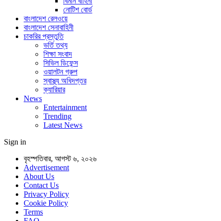
বিমান বাহিনী
নোটিশ বোর্ড
বাংলাদেশ রেলওয়ে
বাংলাদেশ সেনাবাহিনী
চাকরির প্রস্তুতি
ভর্তি তথ্য
শিক্ষা সংবাদ
সিভিল ডিফেন্স
ওয়ালটন গ্রুপ
স্বাস্থ্য অধিদপ্তর
ক্যারিয়ার
News
Entertainment
Trending
Latest News
Sign in
বৃহস্পতিবার, আগস্ট ৬, ২০২৬
Advertisement
About Us
Contact Us
Privacy Policy
Cookie Policy
Terms
FAQ