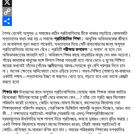
Skype
X
Copy
Link
Share
শৈশব থেকেই অসুস্থ এ সমাজের কঠিন প্রতিযাগিতায় টিকে থাকার লড়াইয়ে কোমলমতি
সন্তানদের বাধ্য করা হয় এ সমাজে
প্রাতিষ্ঠানিক শিক্ষা
। আধুনিক অভিভাবকেরা জীবনে
যে মনোবাসনা পূরণ করতে পারেননি, সন্তানদের দিয়ে সেটি বাস্তবায়নের জন্য অসুস্থ
প্রতিযোগিতায় নামের দল বেঁধে। প্রতিটি
পরীক্ষার ফলাফল
‘এ প্লাস’ না হলে যেন
অভিভাবকত্বের মানহানি ঘটে। অধিকাংশ শিশুর কাছে দাদুবাড়ির মানুষ যেন বড্ড অচেনা।
গাঁয়ের কাদামাখা মানুষের সঙ্গে মিশলে শিশুরা পথভ্রষ্ট হতে পারে ভেবে এ যুগের শিক্ষিত
মায়েরা কখনোই তাঁদের (গাঁয়ের আত্মীয়দের) আদর-স্নেহকে খুব বেশি প্রশ্রয় দিতে চান
না। অনেক ক্ষেত্রে আদিখ্যেতা ভেবে এড়িয়ে চলেন। সভ্য-শিক্ষিত (পাষাণ) মা-বাবাদের
একটাই লক্ষ্য—সন্তানদের ইচ্ছা না করলেও খেতে হবে, পড়তে হবে এবং ভালো রেজাল্ট
করতে হবে!
শিক্ষার মান
উন্নয়নের নামে অসুস্থ প্রতিযোগিতায় নেমেছে আজ শিক্ষক নামক জাতির
বিবেকেরা! নীতিপ্রণেতারা চুপটি মেরে থাকবেন কেন…? তাঁরা তো প্রতি বছর সিলেবাস
পরিবর্তন করেই চলেছেন, কোচিং বন্ধের ঘোষণা দিচ্ছেন, কালেভদ্রে বিদ্যালয় তথা
শিক্ষাব্যবস্থা পরিদর্শন করছেন, শ্রেণিকক্ষে ডিজিটাল সামগ্রী অনুদান দিচ্ছেন, আরও কত
কী…! পক্ষান্তরে প্রাইভেট–পাবলিক (সরকারি নয় এমন) শিক্ষাপ্রতিষ্ঠানগুলো
দ্রব্যমূল্যের ঊর্ধ্বগতির সঙ্গে পাল্লা দিয়ে প্রতিবছর, কখনো দুবারও বেতন বৃদ্ধি করছে।
একই শিক্ষক বিদ্যালয়ে সাধারণ মানের শিক্ষাদান করেন, তাঁরাই আবার প্রাইভেটে বা
কোচিং–বাণিজ্যে অ-সাধারণ বণিক বনে যান। সময়ের পরিক্রমায় শিক্ষকের যশখ্যাতির