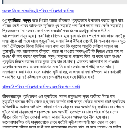
জনবল নিচ্ছে লালমনিরহাট পরিবার পরিকল্পনা কার্যালয়
শুধু
ক্যারিয়ার–সমৃদ্ধ
হতে গিয়েই আমরা জীবনকে প্রকৃতভাবে উপভোগ করতে ভুলে যাই!
গাঁয়ের মেঠো পথের আবেগঘন স্মৃতিকে খুব সহজেই গলা টিপে হত্যা করে ফেলি সহজেই।
প্রিয়জনদের ‘না ফেরার দেশে চলে যাওয়ার’ খবর শুনেও এতটুকু আঁতকে উঠি না
আবেগপ্রবণ মানুষ হয়ে। ক্যারিয়ারে বিভোর হয়ে বৃদ্ধ মা-বাবার পাশে থাকার কারও এতটুকু
সময় থাকে না! মাসে মাসে প্রচুর টাকা, ডলার কিংবা ইউরো পেলেই কি মা-বাবার অভাব ঘুচে
যায়? টেলিফোনে কিংবা ভিডিও কলে কথা বলে কি প্রাণের আকুতি মেটানো সম্ভব হয়
পুরোপুরি? বরং ভালোবাসার তীব্রতা, কাছে না পাওয়ার আকাঙ্খাটি কি দ্বিগুণ বেড়ে যায় না
তখন? কী আর করার? ক্যারিয়ার–সমৃদ্ধ মানুষের মা-বাবাদের কিই–বা করার থাকে তখন?
প্রকৃতির নিয়মে বয়সের ভারে ন্যুজ হয়ে যান মা-বাবা। একসময় ভালোবাসা না পাওয়ার
যন্ত্রণায় কাতর হয়ে অনেক অভিমান সঙ্গে নিয়ে না ফেরার দেশে পাড়ি জমান তাঁরা।
সন্তানদের ক্যারিয়ারে যাতে ব্যাঘাত সৃষ্টি না হয়, এ জন্য না বলা কষ্টগুলো আর কখনোই
প্রকাশিত হয় না! কষ্টগুলোও যেন মেঘরাশির সঙ্গে সঙ্গে মিলিয়ে যায়!
ঝালকাঠি পরিবার পরিকল্পনা কার্যালয়ে একাধিক পদে চাকরি
জীবনসায়াহ্নে প্রথিতযশা ওই ক্যারিয়ার–সফল মানুষগুলো সূদুর অতীতে ফিরে যান
মুহূর্তেই! হৃদয়ের গভীর থেকে হু হু করে অস্পষ্ট চাপা কান্না বেরিয়ে আসতে চায়! ক্যারিয়ার
অভিলাষী এ সমাজে ওই চাপা কান্না শোনার মানুষের বড্ড অভাব! শুধু ক্যারিয়ারের পেছনে
ছুটতে থাকা মানুষগুলো প্রকৃতপক্ষে বড্ড অভাবী! হতভাগ্যের চাদর গায়ে জড়িয়ে শেষ
জীবনে তাঁরা পালিয়ে বেড়ান! কখনো আবার বিবেকের আত্মদংশনে নীল হয়ে যান।
ভালোবাসাবঞ্চিত ওই মানুষগুলোকে দেখে যতটাই সুখী-সম্পদশালী মনে হোক না কেন,
প্রকৃতপক্ষে তাঁদের মতো দুঃখী আর ভালোবাসার কাঙাল কেই–বা হতে পারেন? হে সুশীল