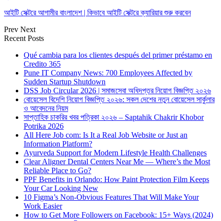
আইটি সেক্টরে আগামীর বাংলাদেশ | কিভাবে আইটি সেক্টরে ক্যারিয়ার শুরু করবেন
Prev
Next
Recent Posts
Qué cambia para los clientes después del primer préstamo en
Credito 365
Pune IT Company News: 700 Employees Affected by
Sudden Startup Shutdown
DSS Job Circular 2026 | সমাজসেবা অধিদপ্তর নিয়োগ বিজ্ঞপ্তি ২০২৬
বোয়েসেল বিদেশি নিয়োগ বিজ্ঞপ্তি ২০২৬: সকল দেশের নতুন বোয়েসেল সার্কুলার
ও আবেদনের নিয়ম
সাপ্তাহিক চাকরির খবর পত্রিকা ২০২৬ – Saptahik Chakrir Khobor
Potrika 2026
All Here Job com: Is It a Real Job Website or Just an
Information Platform?
Ayurveda Support for Modern Lifestyle Health Challenges
Clear Aligner Dental Centers Near Me — Where’s the Most
Reliable Place to Go?
PPF Benefits in Orlando: How Paint Protection Film Keeps
Your Car Looking New
10 Figma’s Non-Obvious Features That Will Make Your
Work Easier
How to Get More Followers on Facebook: 15+ Ways (2024)