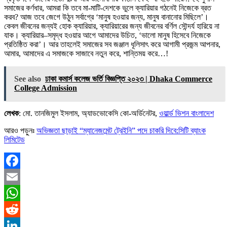
সমাজের কর্ণধার, আমরা কি তবে মা-মাটি-দেশকে ভুলে ক্যারিয়ার গঠনেই নিজেকে ব্রত
করব? আজ তবে জেগে উঠুন সর্বাগ্রে ‘মানুষ হওয়ার জন্য, মানুষ বানানোর মিছিলে’।
কেবল জীবনের জন্যই হোক ক্যারিয়ার, ক্যারিয়ারের জন্য জীবনের বর্ণিল সৌন্দর্য হারিয়ে না
যাক। ক্যারিয়ার–সমৃদ্ধ হওয়ার আগে আমাদের উচিত, ‘ভালো মানুষ হিসেবে নিজেকে
প্রতিষ্ঠিত করা’। আর তাহলেই সমাজের সব জঞ্জাল ধূলিসাৎ করে আগামী প্রজন্ম আপনার,
আমার, আমাদের এ সমাজকে সাজাবে নতুন করে, শান্তিময় করে…!
See also
ঢাকা কমার্স কলেজ ভর্তি বিজ্ঞপ্তি ২০২৩ | Dhaka Commerce
College Admission
লেখক
: মো. তানজিমুল ইসলাম, অ্যাডভোকেসি কো-অর্ডিনেটর,
ওয়ার্ল্ড ভিশন বাংলাদেশ
আরও পড়ুনঃ
অভিজ্ঞতা ছাড়াই “ম্যানেজমেন্ট ট্রেইনি” পদে চাকরি দিবে:সিটি ব্যাংক
লিমিটেড
Facebook
Email
WhatsApp
Reddit