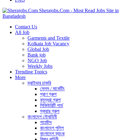
Sherajobs.Com - Most Read Jobs Site in
Bangladesh
Contact Us
All Job
Garments and Textile
Kolkata Job Vacancy
Global Job
Bank job
NGO Job
Weekly Jobs
Trending Topics
More
ড্রাইভার চাকরি
সেলস / মার্কেটিং
প্রাণ গ্রুপ
বসুন্ধরা গ্রুপ
সিকিউরিটি গার্ড
স্কয়ার গ্রুপ
বাংলাদেশ নৌবাহিনী
গার্মেন্টস
বাংলাদেশ পুলিশ
বাংলাদেশ ব্যাংক
বিমান বাহিনী