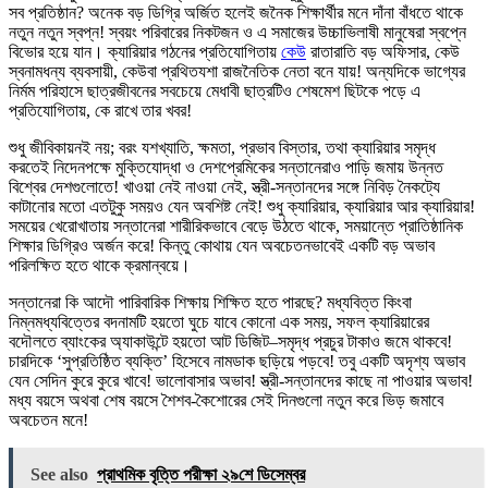
সব প্রতিষ্ঠান? অনেক বড় ডিগ্রি অর্জিত হলেই জনৈক শিক্ষার্থীর মনে দাঁনা বাঁধতে থাকে
নতুন নতুন স্বপ্ন! স্বয়ং পরিবারের নিকটজন ও এ সমাজের উচ্চাভিলাষী মানুষেরা স্বপ্নে
বিভোর হয়ে যান। ক্যারিয়ার গঠনের প্রতিযোগিতায়
কেউ
রাতারাতি বড় অফিসার, কেউ
স্বনামধন্য ব্যবসায়ী, কেউবা প্রথিতযশা রাজনৈতিক নেতা বনে যায়! অন্যদিকে ভাগ্যের
নির্মম পরিহাসে ছাত্রজীবনের সবচেয়ে মেধাবী ছাত্রটিও শেষমেশ ছিটকে পড়ে এ
প্রতিযোগিতায়, কে রাখে তার খবর!
শুধু জীবিকায়নই নয়; বরং যশখ্যাতি, ক্ষমতা, প্রভাব বিস্তার, তথা ক্যারিয়ার সমৃদ্ধ
করতেই নিদেনপক্ষে মুক্তিযোদ্ধা ও দেশপ্রেমিকের সন্তানেরাও পাড়ি জমায় উন্নত
বিশ্বের দেশগুলোতে! খাওয়া নেই নাওয়া নেই, স্ত্রী-সন্তানদের সঙ্গে নিবিড় নৈকট্যে
কাটানোর মতো এতটুকু সময়ও যেন অবশিষ্ট নেই! শুধু ক্যারিয়ার, ক্যারিয়ার আর ক্যারিয়ার!
সময়ের খেরোখাতায় সন্তানেরা শারীরিকভাবে বেড়ে উঠতে থাকে, সময়ান্তে প্রাতিষ্ঠানিক
শিক্ষার ডিগ্রিও অর্জন করে! কিন্তু কোথায় যেন অবচেতনভাবেই একটি বড় অভাব
পরিলক্ষিত হতে থাকে ক্রমান্বয়ে।
সন্তানেরা কি আদৌ পারিবারিক শিক্ষায় শিক্ষিত হতে পারছে? মধ্যবিত্ত কিংবা
নিম্নমধ্যবিত্তের বদনামটি হয়তো ঘুচে যাবে কোনো এক সময়, সফল ক্যারিয়ারের
বদৌলতে ব্যাংকের অ্যাকাউন্টে হয়তো আট ডিজিট–সমৃদ্ধ প্রচুর টাকাও জমে থাকবে!
চারদিকে ‘সুপ্রতিষ্ঠিত ব্যক্তি’ হিসেবে নামডাক ছড়িয়ে পড়বে! তবু একটি অদৃশ্য অভাব
যেন সেদিন কুরে কুরে খাবে! ভালোবাসার অভাব! স্ত্রী-সন্তানদের কাছে না পাওয়ার অভাব!
মধ্য বয়সে অথবা শেষ বয়সে শৈশব-কৈশোরের সেই দিনগুলো নতুন করে ভিড় জমাবে
অবচেতন মনে!
See also
প্রাথমিক বৃত্তি পরীক্ষা ২৯শে ডিসেম্বর