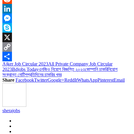
Reddit
LinkedIn
Messenger
Skype
X
Copy
Ajker Job Circular 2023
All Private Company Job Circular
Link
Share
2023
Bdjobs Today
এনজিও নিয়োগ বিজ্ঞপ্তি ২০২৩
কোম্পানি চাকরি
নিয়োগ
সংক্রান্ত নোটিশ
প্রতিদিনের চাকরির খবর
Share
Facebook
Twitter
Google+
ReddIt
WhatsApp
Pinterest
Email
sherajobs