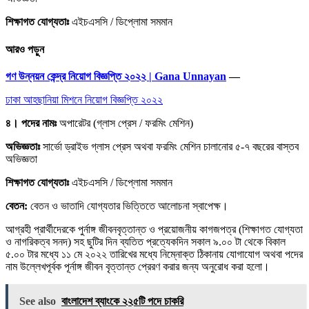
শিক্ষাগত যোগ্যতাঃ
এইচএসসি / ডিপ্লোমা সমমান
আরও পড়ুন
গণ উন্নয়ন কেন্দ্র নিয়োগ বিজ্ঞপ্তি ২০২২ | Gana Unnayan
—
ঢাকা আহছানিয়া মিশনে নিয়োগ বিজ্ঞপ্তি ২০২২
৪। পদের নামঃ
অপারেটর (গ্লাস প্রেস / ফরমিং মেশিন)
অভিজ্ঞতাঃ
সার্ভো ড্রাইভ গ্লাস প্রেস অথবা ফরমিং মেশিন চালানোর ৫-৭ বছরের বাস্তব
অভিজ্ঞতা
শিক্ষাগত যোগ্যতাঃ
এইচএসসি / ডিপ্লোমা সমমান
বেতন:
বেতন ও ভাতাদি যোগ্যতার ভিত্তিতে আলোচনা স্বাপেক্ষ।
আগ্রহী প্রার্থীদেরকে পুর্নাঙ্গ জীবনবৃত্তান্ত ও প্রয়োজনীয় কাগজপত্র (শিক্ষাগত যোগ্যতা
ও নাগরিকত্ব সনদ) সহ ছুটির দিন ব্যতিত প্রত্যেকদিন সকাল ৯.০০ টা থেকে বিকাল
৫.০০ টার মধ্যে
১১ মে ২০২২
তারিখের মধ্যে নিম্নোক্ত ঠিকানায় যোগাযোগ অথবা পদের
নাম উল্লেখপূর্বক পূর্নাঙ্গ জীবন বৃত্তান্ত প্রেরণ করার জন্য অনুরোধ করা হলো।
See also
বাংলাদেশ ব্যাংকে ২২৫টি পদে চাকরি