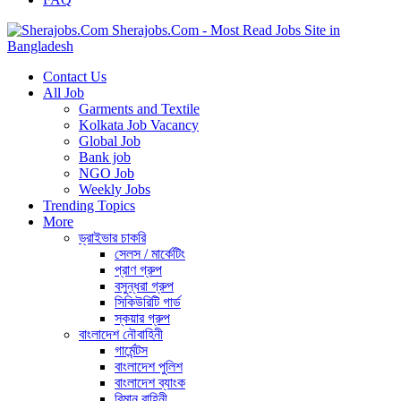
Sherajobs.Com - Most Read Jobs Site in
Bangladesh
Contact Us
All Job
Garments and Textile
Kolkata Job Vacancy
Global Job
Bank job
NGO Job
Weekly Jobs
Trending Topics
More
ড্রাইভার চাকরি
সেলস / মার্কেটিং
প্রাণ গ্রুপ
বসুন্ধরা গ্রুপ
সিকিউরিটি গার্ড
স্কয়ার গ্রুপ
বাংলাদেশ নৌবাহিনী
গার্মেন্টস
বাংলাদেশ পুলিশ
বাংলাদেশ ব্যাংক
বিমান বাহিনী