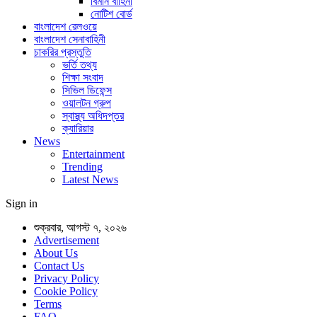
বিমান বাহিনী
নোটিশ বোর্ড
বাংলাদেশ রেলওয়ে
বাংলাদেশ সেনাবাহিনী
চাকরির প্রস্তুতি
ভর্তি তথ্য
শিক্ষা সংবাদ
সিভিল ডিফেন্স
ওয়ালটন গ্রুপ
স্বাস্থ্য অধিদপ্তর
ক্যারিয়ার
News
Entertainment
Trending
Latest News
Sign in
শুক্রবার, আগস্ট ৭, ২০২৬
Advertisement
About Us
Contact Us
Privacy Policy
Cookie Policy
Terms
FAQ