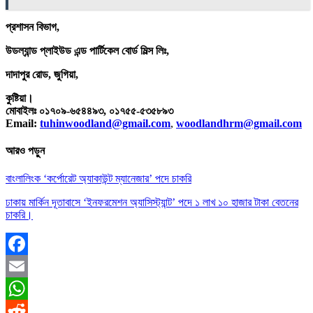
প্রশাসন
বিভাগ,
উডল্যান্ড
প্লাইউড
এন্ড
পার্টিকেল
বোর্ড
মিল্স
লিঃ,
দাদাপুর
রোড, জুগিয়া,
কুষ্টিয়া।
মোবাইলঃ
০১৭০৯-৬৫৪৪৯৩, ০১৭৫৫-৫৩৫৮৯৩
Email:
tuhinwoodland@gmail.com
,
woodlandhrm@gmail.com
আরও পড়ুন
বাংলালিংক ‘কর্পোরেট অ্যাকাউন্ট ম্যানেজার’ পদে চাকরি
ঢাকায় মার্কিন দূতাবাসে ‘ইনফরমেশন অ্যাসিস্ট্যান্ট’ পদে ১ লাখ ১০ হাজার টাকা বেতনের
চাকরি।
Facebook
Email
WhatsApp