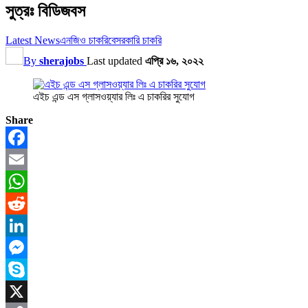
সুত্রঃ বিডিজবস
Latest News
এনজিও চাকরি
বেসরকারি চাকরি
By
sherajobs
Last updated
এপ্রি ১৬, ২০২২
এইচ এন্ড এস গ্লাসওয়্যার লিঃ এ চাকরির সুযোগ
Share
Facebook
Email
WhatsApp
Reddit
LinkedIn
Messenger
Skype