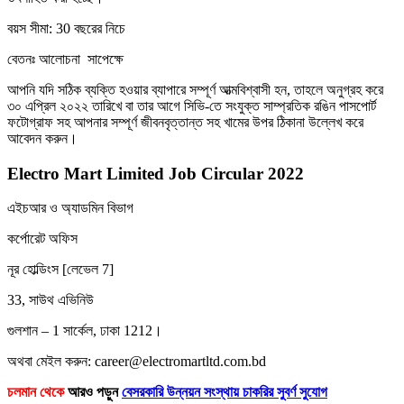
বয়স সীমা: 30 বছরের নিচে
বেতনঃ আলোচনা সাপেক্ষে
আপনি যদি সঠিক ব্যক্তি হওয়ার ব্যাপারে সম্পূর্ণ আত্মবিশ্বাসী হন, তাহলে অনুগ্রহ করে
৩০ এপ্রিল ২০২২ তারিখে বা তার আগে সিভি-তে সংযুক্ত সাম্প্রতিক রঙিন পাসপোর্ট
ফটোগ্রাফ সহ আপনার সম্পূর্ণ জীবনবৃত্তান্ত সহ খামের উপর ঠিকানা উল্লেখ করে
আবেদন করুন।
Electro Mart Limited Job Circular 2022
এইচআর ও অ্যাডমিন বিভাগ
কর্পোরেট অফিস
নূর হোল্ডিংস [লেভেল 7]
33, সাউথ এভিনিউ
গুলশান – 1 সার্কেল, ঢাকা 1212।
অথবা মেইল ​​করুন: career@electromartltd.com.bd
চলমান থেকে
আরও পড়ুন
বেসরকারি উন্নয়ন সংস্থায় চাকরির সুবর্ণ সুযোগ