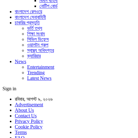
বিমান বাহিনী
নোটিশ বোর্ড
বাংলাদেশ রেলওয়ে
বাংলাদেশ সেনাবাহিনী
চাকরির প্রস্তুতি
ভর্তি তথ্য
শিক্ষা সংবাদ
সিভিল ডিফেন্স
ওয়ালটন গ্রুপ
স্বাস্থ্য অধিদপ্তর
ক্যারিয়ার
News
Entertainment
Trending
Latest News
Sign in
রবিবার, আগস্ট ৯, ২০২৬
Advertisement
About Us
Contact Us
Privacy Policy
Cookie Policy
Terms
FAQ