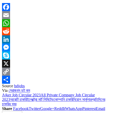
Facebook
Email
WhatsApp
Reddit
LinkedIn
Messenger
Skype
X
Copy
Source
bdjobs
Link
Share
Via
সেরাজবস ডট কম
Ajker Job Circular 2023
All Private Company Job Circular
2023
আর্জেন্ট চাকরি
ইলেক্ট্রো মার্ট লিমিটেড
কোম্পানি চাকরি
নিয়োগ সার্কুলার
প্রতিদিনের
চাকরির খবর
Share
Facebook
Twitter
Google+
ReddIt
WhatsApp
Pinterest
Email