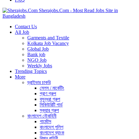
Sherajobs.Com - Most Read Jobs Site in
Bangladesh
Contact Us
All Job
Garments and Textile
Kolkata Job Vacancy
Global Job
Bank job
NGO Job
Weekly Jobs
Trending Topics
More
ড্রাইভার চাকরি
সেলস / মার্কেটিং
প্রাণ গ্রুপ
বসুন্ধরা গ্রুপ
সিকিউরিটি গার্ড
স্কয়ার গ্রুপ
বাংলাদেশ নৌবাহিনী
গার্মেন্টস
বাংলাদেশ পুলিশ
বাংলাদেশ ব্যাংক
বিমান বাহিনী