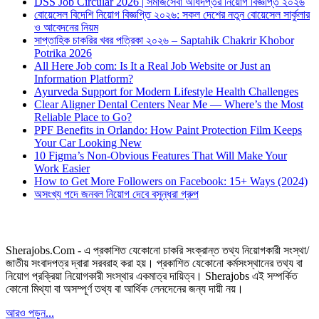
DSS Job Circular 2026 | সমাজসেবা অধিদপ্তর নিয়োগ বিজ্ঞপ্তি ২০২৬
বোয়েসেল বিদেশি নিয়োগ বিজ্ঞপ্তি ২০২৬: সকল দেশের নতুন বোয়েসেল সার্কুলার
ও আবেদনের নিয়ম
সাপ্তাহিক চাকরির খবর পত্রিকা ২০২৬ – Saptahik Chakrir Khobor
Potrika 2026
All Here Job com: Is It a Real Job Website or Just an
Information Platform?
Ayurveda Support for Modern Lifestyle Health Challenges
Clear Aligner Dental Centers Near Me — Where’s the Most
Reliable Place to Go?
PPF Benefits in Orlando: How Paint Protection Film Keeps
Your Car Looking New
10 Figma’s Non-Obvious Features That Will Make Your
Work Easier
How to Get More Followers on Facebook: 15+ Ways (2024)
অসংখ্য পদে জনবল নিয়োগ দেবে বসুন্ধরা গ্রুপ
Sherajobs.Com - এ প্রকাশিত যেকোনো চাকরি সংক্রান্ত তথ্য নিয়োগকারী সংস্থা/
জাতীয় সংবাদপত্র দ্বারা সরবরাহ করা হয়। প্রকাশিত যেকোনো কর্মসংস্থানের তথ্য বা
নিয়োগ প্রক্রিয়া নিয়োগকারী সংস্থার একমাত্র দায়িত্ব। Sherajobs এই সম্পর্কিত
কোনো মিথ্যা বা অসম্পূর্ণ তথ্য বা আর্থিক লেনদেনের জন্য দায়ী নয়।
আরও পড়ুন...