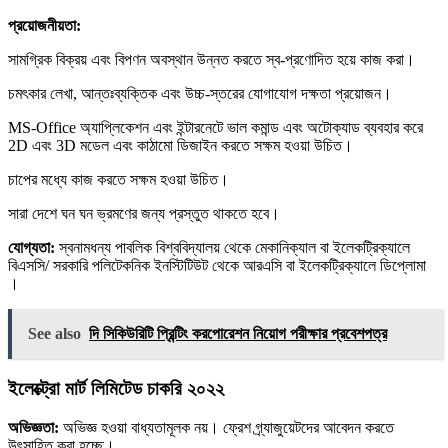
প্রয়োজনীয়তা:
সামগ্রিক বিক্রয় এবং বিপণন অবস্থান উন্নত করতে স্ব-প্রণোদিত হয়ে কাজ করা।
চমৎকার লেখা, আন্তঃব্যক্তিক এবং উচ্চ-স্তরের যোগাযোগ দক্ষতা প্রয়োজন।
MS-Office অ্যাপ্লিকেশন এবং ইন্টারনেটে ভাল কমান্ড এবং অটোক্যাড ব্যবহার করে
2D এবং 3D মডেল এবং কাঠামো ডিজাইন করতে সক্ষম হওয়া উচিত।
চাপের মধ্যে কাজ করতে সক্ষম হওয়া উচিত।
সারা দেশে ঘন ঘন ভ্রমণের জন্য প্রস্তুত থাকতে হবে।
যোগ্যতা:
স্বনামধন্য পাবলিক বিশ্ববিদ্যালয় থেকে মেকানিক্যাল বা ইলেকট্রিক্যালে
বিএসসি/ সরকারি পলিটেকনিক ইনস্টিটিউট থেকে আরএসি বা ইলেকট্রিক্যালে ডিপ্লোমা
।
See also
দি সিকিউরিটি প্রিন্টিং করপোরেশন নিয়োগ পরীক্ষার প্রবেশপত্র
ইলেক্ট্রো মার্ট লিমিটেড চাকরি ২০২২
অভিজ্ঞতা:
অভিজ্ঞ হওয়া বাধ্যতামূলক নয়। ফ্রেশ গ্র্যাজুয়েটদের আবেদন করতে
উৎসাহিত করা হচ্ছে।