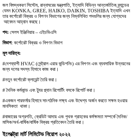
জল বিশুদ্ধকরণ সিস্টেম, রান্নাঘরের যন্ত্রপাতি, ইত্যাদি বিভিন্ন আন্তর্জাতিক ব্র্যান্ডের
যেমন KONKA, GREE, HAIKO, DAIKIN, TOSHIBA ইত্যাদি এখন
তার কর্পোরেট বিক্রয় ও বিপণন বিভাগের জন্য নিম্নলিখিত পদগুলির জন্য যোগ্যদের
আবেদন আহ্বান করছে।
পদ:
সেলস ইঞ্জিনিয়ার – এইচভিএসি
বিভাগ
: কর্পোরেট বিক্রয় ও বিপণন বিভাগ
মূল দায়িত্ব:
#দেশব্যাপী HVAC (সেন্ট্রাল এয়ার কন্ডিশনিং) এর বিপণন এবং ব্যবসায়িক উন্নয়নের
জন্য দলের সদস্য হিসাবে কাজ করা।
#নতুন কর্পোরেট ক্লায়েন্ট তৈরি করা।
# দৈনিক কর্মকান্ড এবং ট্যুর প্ল্যান রিপোর্টিং বসকে রিপোর্ট করা।
#একজন পারফর্মার হিসাবে সাংগঠনিক লক্ষ্য এবং উদ্দেশ্য অর্জন করতে সক্ষম হওয়ার
মানসিকতা থাকা।
#বাজারের অগ্রগতি, ক্রেডিট আদায় এবং পৃথক গ্রাহকের কর্মক্ষমতা সম্পর্কে দৈনিক/
মাসিক/অর্ধ-বার্ষিক/বার্ষিক বিক্রয় প্রতিবেদন তৈরি করা।
ইলেক্ট্রো মার্ট লিমিটেড নিয়োগ ২০২২