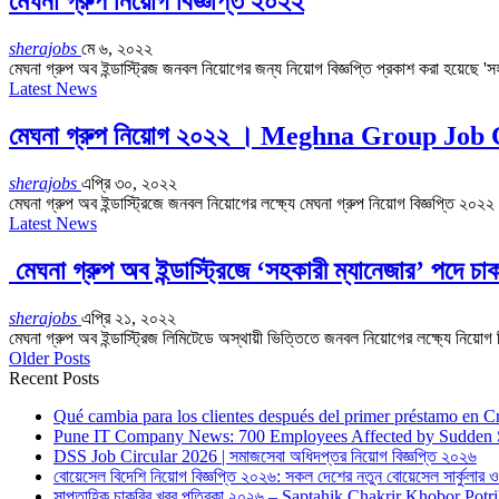
মেঘনা গ্রুপ নিয়োগ বিজ্ঞপ্তি ২০২২
sherajobs
মে ৬, ২০২২
মেঘনা গ্রুপ অব ইন্ডাস্ট্রিজ জনবল নিয়োগের জন্য নিয়োগ বিজ্ঞপ্তি প্রকাশ করা হয়েছে 'সহক
Latest News
মেঘনা গ্রুপ নিয়োগ ২০২২ । Meghna Group Job
sherajobs
এপ্রি ৩০, ২০২২
মেঘনা গ্রুপ অব ইন্ডাস্ট্রিজে জনবল নিয়োগের লক্ষ্যে মেঘনা গ্রুপ নিয়োগ বিজ্ঞপ্তি ২
Latest News
মেঘনা গ্রুপ অব ইন্ডাস্ট্রিজে ‘সহকারী ম্যানেজার’ পদে চা
sherajobs
এপ্রি ২১, ২০২২
মেঘনা গ্রুপ অব ইন্ডাস্ট্রিজ লিমিটেডে অস্থায়ী ভিত্তিতে জনবল নিয়োগের লক্ষ্যে নিয়োগ
Older Posts
Recent Posts
Qué cambia para los clientes después del primer préstamo en C
Pune IT Company News: 700 Employees Affected by Sudden 
DSS Job Circular 2026 | সমাজসেবা অধিদপ্তর নিয়োগ বিজ্ঞপ্তি ২০২৬
বোয়েসেল বিদেশি নিয়োগ বিজ্ঞপ্তি ২০২৬: সকল দেশের নতুন বোয়েসেল সার্কুলার
সাপ্তাহিক চাকরির খবর পত্রিকা ২০২৬ – Saptahik Chakrir Khobor Potr