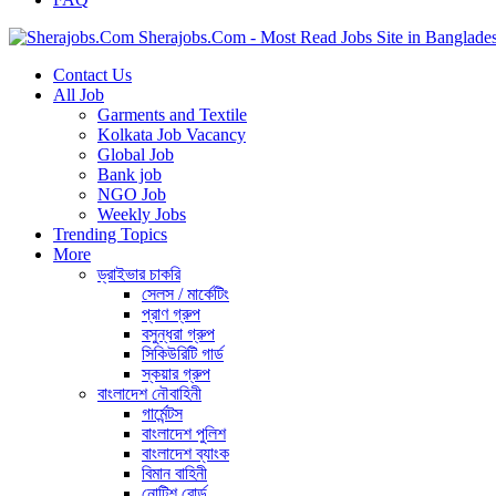
Sherajobs.Com - Most Read Jobs Site in Banglade
Contact Us
All Job
Garments and Textile
Kolkata Job Vacancy
Global Job
Bank job
NGO Job
Weekly Jobs
Trending Topics
More
ড্রাইভার চাকরি
সেলস / মার্কেটিং
প্রাণ গ্রুপ
বসুন্ধরা গ্রুপ
সিকিউরিটি গার্ড
স্কয়ার গ্রুপ
বাংলাদেশ নৌবাহিনী
গার্মেন্টস
বাংলাদেশ পুলিশ
বাংলাদেশ ব্যাংক
বিমান বাহিনী
নোটিশ বোর্ড