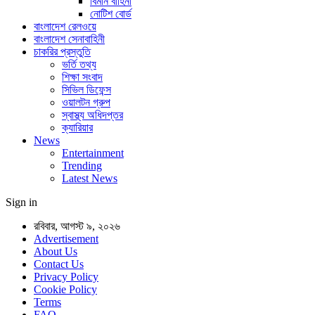
বিমান বাহিনী
নোটিশ বোর্ড
বাংলাদেশ রেলওয়ে
বাংলাদেশ সেনাবাহিনী
চাকরির প্রস্তুতি
ভর্তি তথ্য
শিক্ষা সংবাদ
সিভিল ডিফেন্স
ওয়ালটন গ্রুপ
স্বাস্থ্য অধিদপ্তর
ক্যারিয়ার
News
Entertainment
Trending
Latest News
Sign in
রবিবার, আগস্ট ৯, ২০২৬
Advertisement
About Us
Contact Us
Privacy Policy
Cookie Policy
Terms
FAQ