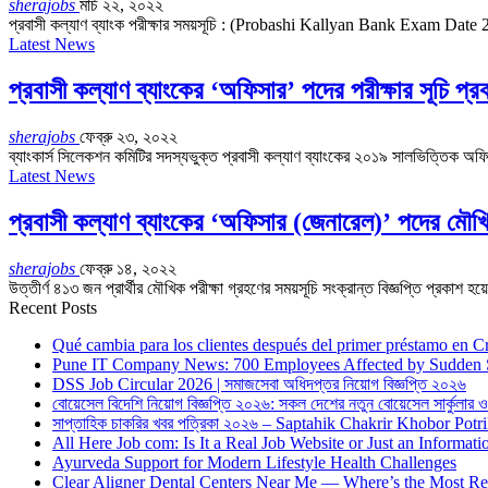
sherajobs
মার্চ ২২, ২০২২
প্রবাসী কল্যাণ ব্যাংক পরীক্ষার সময়সূচি : (Probashi Kallyan Bank Exam Date 2022
Latest News
প্রবাসী কল্যাণ ব্যাংকের ‘অফিসার’ পদের পরীক্ষার সূচি প্র
sherajobs
ফেব্রু ২৩, ২০২২
ব্যাংকার্স সিলেকশন কমিটির সদস্যভুক্ত প্রবাসী কল্যাণ ব্যাংকের ২০১৯ সালভিত্তিক অ
Latest News
প্রবাসী কল্যাণ ব্যাংকের ‘অফিসার (জেনারেল)’ পদের মৌখি
sherajobs
ফেব্রু ১৪, ২০২২
উত্তীর্ণ ৪১৩ জন প্রার্থীর মৌখিক পরীক্ষা গ্রহণের সময়সূচি সংক্রান্ত বিজ্ঞপ্তি প্রকা
Recent Posts
Qué cambia para los clientes después del primer préstamo en C
Pune IT Company News: 700 Employees Affected by Sudden 
DSS Job Circular 2026 | সমাজসেবা অধিদপ্তর নিয়োগ বিজ্ঞপ্তি ২০২৬
বোয়েসেল বিদেশি নিয়োগ বিজ্ঞপ্তি ২০২৬: সকল দেশের নতুন বোয়েসেল সার্কুলার
সাপ্তাহিক চাকরির খবর পত্রিকা ২০২৬ – Saptahik Chakrir Khobor Potr
All Here Job com: Is It a Real Job Website or Just an Informati
Ayurveda Support for Modern Lifestyle Health Challenges
Clear Aligner Dental Centers Near Me — Where’s the Most Rel