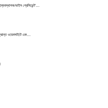
াব্যবস্থাপক/ভাইস প্রেসিডেন্ট'…
সংক্রান্ত ওয়েবসাইটে এক…
।