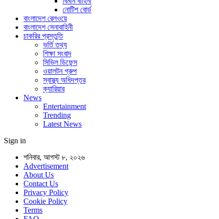
বিমান বাহিনী
নোটিশ বোর্ড
বাংলাদেশ রেলওয়ে
বাংলাদেশ সেনাবাহিনী
চাকরির প্রস্তুতি
ভর্তি তথ্য
শিক্ষা সংবাদ
সিভিল ডিফেন্স
ওয়ালটন গ্রুপ
স্বাস্থ্য অধিদপ্তর
ক্যারিয়ার
News
Entertainment
Trending
Latest News
Sign in
শনিবার, আগস্ট ৮, ২০২৬
Advertisement
About Us
Contact Us
Privacy Policy
Cookie Policy
Terms
FAQ