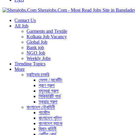
Sherajobs.Com - Most Read Jobs Site in Banglade
Contact Us
All Job
Garments and Textile
Kolkata Job Vacancy
Global Job
Bank job
NGO Job
Weekly Jobs
Trending Topics
More
ড্রাইভার চাকরি
সেলস / মার্কেটিং
প্রাণ গ্রুপ
বসুন্ধরা গ্রুপ
সিকিউরিটি গার্ড
স্কয়ার গ্রুপ
বাংলাদেশ নৌবাহিনী
গার্মেন্টস
বাংলাদেশ পুলিশ
বাংলাদেশ ব্যাংক
বিমান বাহিনী
নোটিশ বোর্ড