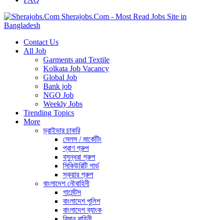
Sherajobs.Com - Most Read Jobs Site in
Bangladesh
Contact Us
All Job
Garments and Textile
Kolkata Job Vacancy
Global Job
Bank job
NGO Job
Weekly Jobs
Trending Topics
More
ড্রাইভার চাকরি
সেলস / মার্কেটিং
প্রাণ গ্রুপ
বসুন্ধরা গ্রুপ
সিকিউরিটি গার্ড
স্কয়ার গ্রুপ
বাংলাদেশ নৌবাহিনী
গার্মেন্টস
বাংলাদেশ পুলিশ
বাংলাদেশ ব্যাংক
বিমান বাহিনী