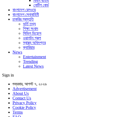
বিমান বাহিনী
নোটিশ বোর্ড
বাংলাদেশ রেলওয়ে
বাংলাদেশ সেনাবাহিনী
চাকরির প্রস্তুতি
ভর্তি তথ্য
শিক্ষা সংবাদ
সিভিল ডিফেন্স
ওয়ালটন গ্রুপ
স্বাস্থ্য অধিদপ্তর
ক্যারিয়ার
News
Entertainment
Trending
Latest News
Sign in
শুক্রবার, আগস্ট ৭, ২০২৬
Advertisement
About Us
Contact Us
Privacy Policy
Cookie Policy
Terms
FAQ