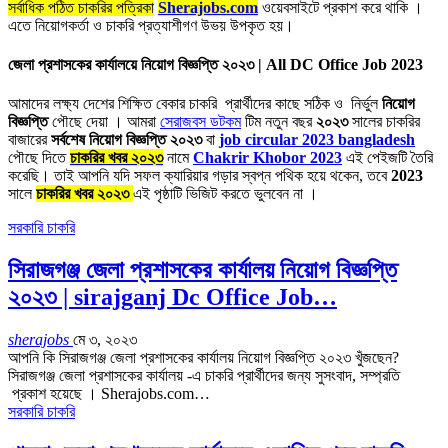
সর্বাধিক পঠিত চাকরির পত্রিকা
Sherajobs.com
ওয়েবসাইটে প্রকাশ করে থাকি ।
এতে নিয়োগকর্তা ও চাকরি প্রত্যাশীগণ উভয় উপকৃত হয়।
জেলা প্রশাসকের কার্যালয়ে নিয়োগ বিজ্ঞপ্তি ২০২৩ | All DC Office Job 2023
আমাদের লক্ষ্য দেশের শিক্ষিত বেকার চাকরি প্রার্থীদের কাছে সঠিক ও নির্ভুল
নিয়োগ
বিজ্ঞপ্তি
পৌছে দেয়া । আমরা
সেরাজবস ডটকম
টিম নতুন বছর
২০২৩
সালের চাকরির
বাজারের
সর্বশেষ নিয়োগ বিজ্ঞপ্তি ২০২৩
বা
job circular 2023 bangladesh
পৌছে দিতে
চাকরির খবর ২০২৩
নামে
Chakrir Khobor 2023
এই পেইজটি তৈরি
করেছি। তাই আপনি যদি সফল ক্যারিয়ার গড়ার স্বপ্ন পথিক হয়ে থকেন, তবে
2023
সালে
চাকরির খবর ২০২৩
এই পৃষ্ঠাটি ভিজিট করতে ভুলবেন না ।
সরকারি চাকরি
সিরাজগঞ্জ জেলা প্রশাসকের কার্যালয় নিয়োগ বিজ্ঞপ্তি
২০২৩ | sirajganj Dc Office Job…
sherajobs
মে ৩, ২০২৩
আপনি কি সিরাজগঞ্জ জেলা প্রশাসকের কার্যালয় নিয়োগ বিজ্ঞপ্তি ২০২৩ খুঁজছেন?
সিরাজগঞ্জ জেলা প্রশাসকের কার্যালয় -এ চাকরি প্রার্থীদের জন্য সুসংবাদ, সম্প্রতি
প্রকাশ হয়েছে । Sherajobs.com…
সরকারি চাকরি