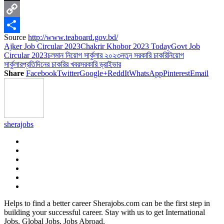
X
Copy
Source
http://www.teaboard.gov.bd/
Link
Share
Ajker Job Circular 2023
Chakrir Khobor 2023 Today
Govt Job
Circular 2023
চলমান নিয়োগ সার্কুলার ২০২৩
নতুন সরকারি চাকরি
নিয়োগ
সার্কুলার
প্রতিদিনের চাকরির খবর
সরকারি ড্রাইভার
Share
Facebook
Twitter
Google+
ReddIt
WhatsApp
Pinterest
Email
sherajobs
Helps to find a better career Sherajobs.com can be the first step in
building your successful career. Stay with us to get International
Jobs, Global Jobs, Jobs Abroad.