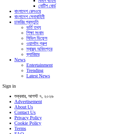
বিমান বাহিনী
নোটিশ বোর্ড
বাংলাদেশ রেলওয়ে
বাংলাদেশ সেনাবাহিনী
চাকরির প্রস্তুতি
ভর্তি তথ্য
শিক্ষা সংবাদ
সিভিল ডিফেন্স
ওয়ালটন গ্রুপ
স্বাস্থ্য অধিদপ্তর
ক্যারিয়ার
News
Entertainment
Trending
Latest News
Sign in
শুক্রবার, আগস্ট ৭, ২০২৬
Advertisement
About Us
Contact Us
Privacy Policy
Cookie Policy
Terms
FAQ