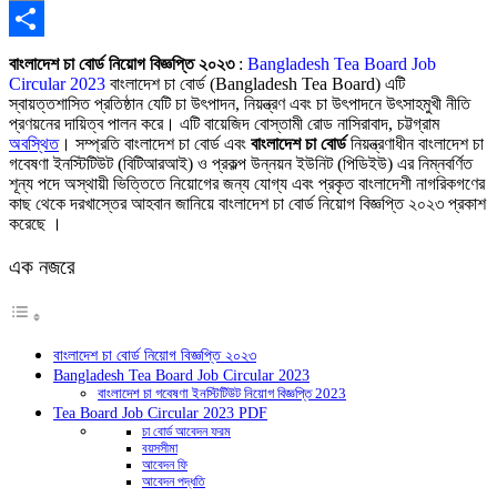
Copy
Link
Share
বাংলাদেশ চা বোর্ড নিয়োগ বিজ্ঞপ্তি ২০২৩
:
Bangladesh Tea Board Job
Circular 2023
বাংলাদেশ চা বোর্ড (Bangladesh Tea Board) এটি
স্বায়ত্তশাসিত প্রতিষ্ঠান যেটি চা উৎপাদন, নিয়ন্ত্রণ এবং চা উৎপাদনে উৎসাহমুখী নীতি
প্রণয়নের দায়িত্ব পালন করে। এটি বায়েজিদ বোস্তামী রোড নাসিরাবাদ, চট্টগ্রাম
অবস্থিত
। সম্প্রতি বাংলাদেশ চা বোর্ড এবং
বাংলাদেশ চা বোর্ড
নিয়ন্ত্রণাধীন বাংলাদেশ চা
গবেষণা ইনস্টিটিউট (বিটিআরআই) ও প্রকল্প উন্নয়ন ইউনিট (পিডিইউ) এর নিম্নবর্ণিত
শূন্য পদে অস্থায়ী ভিত্তিতে নিয়োগের জন্য যোগ্য এবং প্রকৃত বাংলাদেশী নাগরিকগণের
কাছ থেকে দরখাস্তের আহবান জানিয়ে বাংলাদেশ চা বোর্ড নিয়োগ বিজ্ঞপ্তি ২০২৩ প্রকাশ
করেছে ।
এক নজরে
বাংলাদেশ চা বোর্ড নিয়োগ বিজ্ঞপ্তি ২০২৩
Bangladesh Tea Board Job Circular 2023
বাংলাদেশ চা গবেষণা ইনস্টিটিউট নিয়োগ বিজ্ঞপ্তি 2023
Tea Board Job Circular 2023 PDF
চা বোর্ড আবেদন ফরম
বয়সসীমা
আবেদন ফি
আবেদন পদ্ধতি