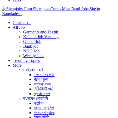
Sherajobs.Com - Most Read Jobs Site in
Bangladesh
Contact Us
All Job
Garments and Textile
Kolkata Job Vacancy
Global Job
Bank job
NGO Job
Weekly Jobs
Trending Topics
More
ড্রাইভার চাকরি
সেলস / মার্কেটিং
প্রাণ গ্রুপ
বসুন্ধরা গ্রুপ
সিকিউরিটি গার্ড
স্কয়ার গ্রুপ
বাংলাদেশ নৌবাহিনী
গার্মেন্টস
বাংলাদেশ পুলিশ
বাংলাদেশ ব্যাংক
বিমান বাহিনী