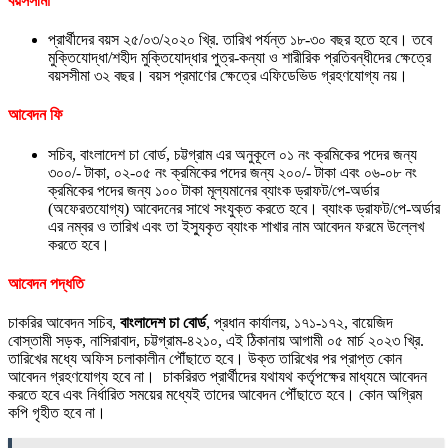
বয়সসীমা
প্রার্থীদের বয়স ২৫/০৩/২০২০ খ্রি. তারিখ পর্যন্ত ১৮-৩০ বছর হতে হবে। তবে
মুক্তিযোদ্ধা/শহীদ মুক্তিযোদ্ধার পুত্র-কন্যা ও শারীরিক প্রতিবন্ধীদের ক্ষেত্রে
বয়সসীমা ৩২ বছর। বয়স প্রমাণের ক্ষেত্রে এফিডেভিড গ্রহণযোগ্য নয়।
আবেদন ফি
সচিব, বাংলাদেশ চা বোর্ড, চট্টগ্রাম এর অনুকূলে ০১ নং ক্রমিকের পদের জন্য
৩০০/- টাকা, ০২-০৫ নং ক্রমিকের পদের জন্য ২০০/- টাকা এবং ০৬-০৮ নং
ক্রমিকের পদের জন্য ১০০ টাকা মূল্যমানের ব্যাংক ড্রাফট/পে-অর্ডার
(অফেরতযোগ্য) আবেদনের সাথে সংযুক্ত করতে হবে। ব্যাংক ড্রাফট/পে-অর্ডার
এর নম্বর ও তারিখ এবং তা ইস্যুকৃত ব্যাংক শাখার নাম আবেদন ফরমে উল্লেখ
করতে হবে।
আবেদন পদ্ধতি
চাকরির আবেদন সচিব,
বাংলাদেশ চা বোর্ড
, প্রধান কার্যালয়, ১৭১-১৭২, বায়েজিদ
বোস্তামী সড়ক, নাসিরাবাদ, চট্টগ্রাম-৪২১০, এই ঠিকানায় আগামী ০৫ মার্চ ২০২৩ খ্রি.
তারিখের মধ্যে অফিস চলাকালীন পৌঁছাতে হবে। উক্ত তারিখের পর প্রাপ্ত কোন
আবেদন গ্রহণযোগ্য হবে না। চাকরিরত প্রার্থীদের যথাযথ কর্তৃপক্ষের মাধ্যমে আবেদন
করতে হবে এবং নির্ধারিত সময়ের মধ্যেই তাদের আবেদন পৌঁছাতে হবে। কোন অগ্রিম
কপি গৃহীত হবে না।