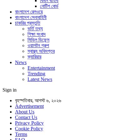
বিমান বাহিনী
নোটিশ বোর্ড
বাংলাদেশ রেলওয়ে
বাংলাদেশ সেনাবাহিনী
চাকরির প্রস্তুতি
ভর্তি তথ্য
শিক্ষা সংবাদ
সিভিল ডিফেন্স
ওয়ালটন গ্রুপ
স্বাস্থ্য অধিদপ্তর
ক্যারিয়ার
News
Entertainment
Trending
Latest News
Sign in
বৃহস্পতিবার, আগস্ট ৬, ২০২৬
Advertisement
About Us
Contact Us
Privacy Policy
Cookie Policy
Terms
FAQ