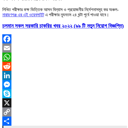
লিখিত পরীক্ষার কক্ষ ভিত্তিক আসন বিন্যাস ও প্রয়ােজনীয় নির্দেশনাসমূহ কর অঞ্চল-
নারায়ণগঞ্জ এর এই ওয়েবসাইট
এ পরীক্ষার ন্যূনতম ২৪ ঘন্টা পূর্বে পাওয়া যাবে।
চলমান সকল সরকারি চাকরির খবর ২০২২ (৯৯ টি নতুন নিয়োগ বিজ্ঞপ্তি)
Facebook
Email
WhatsApp
Reddit
LinkedIn
Messenger
Skype
X
Copy