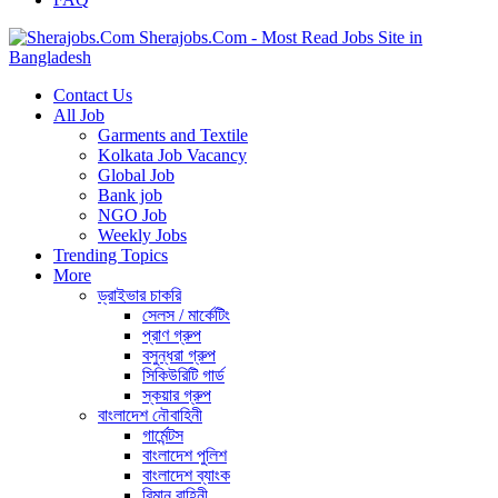
Sherajobs.Com - Most Read Jobs Site in
Bangladesh
Contact Us
All Job
Garments and Textile
Kolkata Job Vacancy
Global Job
Bank job
NGO Job
Weekly Jobs
Trending Topics
More
ড্রাইভার চাকরি
সেলস / মার্কেটিং
প্রাণ গ্রুপ
বসুন্ধরা গ্রুপ
সিকিউরিটি গার্ড
স্কয়ার গ্রুপ
বাংলাদেশ নৌবাহিনী
গার্মেন্টস
বাংলাদেশ পুলিশ
বাংলাদেশ ব্যাংক
বিমান বাহিনী