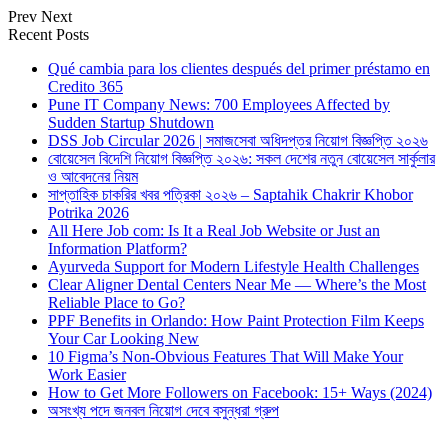
Prev
Next
Recent Posts
Qué cambia para los clientes después del primer préstamo en
Credito 365
Pune IT Company News: 700 Employees Affected by
Sudden Startup Shutdown
DSS Job Circular 2026 | সমাজসেবা অধিদপ্তর নিয়োগ বিজ্ঞপ্তি ২০২৬
বোয়েসেল বিদেশি নিয়োগ বিজ্ঞপ্তি ২০২৬: সকল দেশের নতুন বোয়েসেল সার্কুলার
ও আবেদনের নিয়ম
সাপ্তাহিক চাকরির খবর পত্রিকা ২০২৬ – Saptahik Chakrir Khobor
Potrika 2026
All Here Job com: Is It a Real Job Website or Just an
Information Platform?
Ayurveda Support for Modern Lifestyle Health Challenges
Clear Aligner Dental Centers Near Me — Where’s the Most
Reliable Place to Go?
PPF Benefits in Orlando: How Paint Protection Film Keeps
Your Car Looking New
10 Figma’s Non-Obvious Features That Will Make Your
Work Easier
How to Get More Followers on Facebook: 15+ Ways (2024)
অসংখ্য পদে জনবল নিয়োগ দেবে বসুন্ধরা গ্রুপ