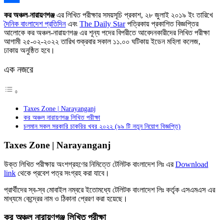
Link
Share
কর অঞ্চল-নারায়ণগঞ্জ
এর লিখিত পরীক্ষার সময়সূচি প্রকাশ, ২৮ জুলাই ২০১৯ ইং তারিখে
দৈনিক বাংলাদেশ প্রতিদিন
এবং
The Daily Star
পত্রিকায় প্রকাশিত বিজ্ঞপ্তির
আলােকে কর অঞ্চল-নারায়ণগঞ্জ এর শূন্য পদের বিপরীতে আবেদনকারীদের লিখিত পরীক্ষা
আগামী ২৫-০২-২০২২ তারিখ শুক্রবার সকাল ১১.০০ ঘটিকায় ইডেন মহিলা কলেজ,
ঢাকায় অনুষ্ঠিত হবে।
এক নজরে
Taxes Zone | Narayanganj
কর অঞ্চল নারায়ণগঞ্জ লিখিত পরীক্ষা
চলমান সকল সরকারি চাকরির খবর ২০২২ (৯৯ টি নতুন নিয়োগ বিজ্ঞপ্তি)
Taxes Zone | Narayanganj
উক্ত লিখিত পরীক্ষায় অংশগ্রহণের নিমিত্তে টেলিটক বাংলাদেশ লিঃ এর
Download
link
থেকে প্রবেশ পত্র সংগ্রহ করা যাবে।
প্রার্থীদের স্ব-স্ব মােবাইল নম্বরে ইতােমধ্যে টেলিটক বাংলাদেশ লিঃ কর্তৃক এসএমএস এর
মাধ্যমে কেন্দ্রের নাম ও ঠিকানা প্রেরণ করা হয়েছে।
কর অঞ্চল নারায়ণগঞ্জ লিখিত পরীক্ষা