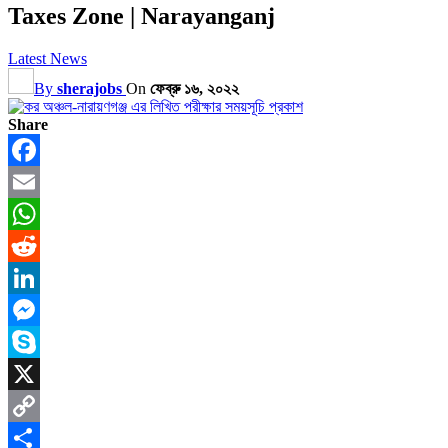
Taxes Zone | Narayanganj
Latest News
By
sherajobs
On
ফেব্রু ১৬, ২০২২
Share
Facebook
Email
WhatsApp
Reddit
LinkedIn
Messenger
Skype
X
Copy