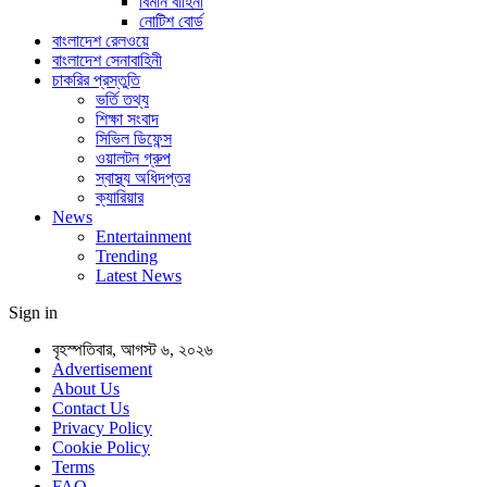
বিমান বাহিনী
নোটিশ বোর্ড
বাংলাদেশ রেলওয়ে
বাংলাদেশ সেনাবাহিনী
চাকরির প্রস্তুতি
ভর্তি তথ্য
শিক্ষা সংবাদ
সিভিল ডিফেন্স
ওয়ালটন গ্রুপ
স্বাস্থ্য অধিদপ্তর
ক্যারিয়ার
News
Entertainment
Trending
Latest News
Sign in
বৃহস্পতিবার, আগস্ট ৬, ২০২৬
Advertisement
About Us
Contact Us
Privacy Policy
Cookie Policy
Terms
FAQ