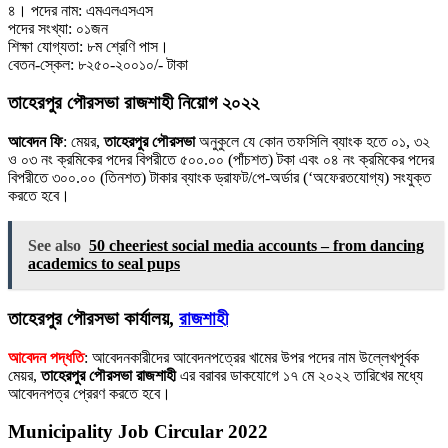
৪। পদের নাম: এমএলএসএস
পদের সংখ্যা: ০১জন
শিক্ষা যোগ্যতা: ৮ম শ্রেণি পাস।
বেতন-স্কেল: ৮২৫০-২০০১০/- টাকা
তাহেরপুর পৌরসভা রাজশাহী নিয়োগ ২০২২
আবেদন ফি
: মেয়র,
তাহেরপুর পৌরসভা
অনুকুলে যে কোন তফসিলি ব্যাংক হতে ০১, ৩২
ও ০৩ নং ক্রমিকের পদের বিপরীতে ৫০০.০০ (পাঁচশত) টকা এবং ০৪ নং ক্রমিকের পদের
বিপরীতে ৩০০.০০ (তিনশত) টাকার ব্যাংক ড্রাফট/পে-অর্ডার (‘অফেরতযােগ্য) সংযুক্ত
করতে হবে।
See also
50 cheeriest social media accounts – from dancing
academics to seal pups
তাহেরপুর পৌরসভা কার্যালয়,
রাজশাহী
আবেদন পদ্ধতি
: আবেদনকারীদের আবেদনপত্রের খামের উপর পদের নাম উল্লেখপূর্বক
মেয়র,
তাহেরপুর পৌরসভা রাজশাহী
এর বরাবর ডাকযােগে ১৭ মে ২০২২ তারিখের মধ্যে
আবেদনপত্র প্রেরণ করতে হবে।
Municipality Job Circular 2022