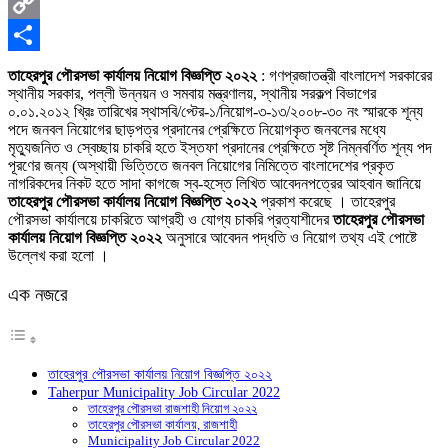
X
Copy
Link
Share
তাহেরপুর পৌরসভা কার্যালয় নিয়োগ বিজ্ঞপ্তি ২০২২
: গণপ্রজাতন্ত্রী বাংলাদেশ সরকারের
স্থানীয় সরকার, পল্লী উন্নয়ন ও সমবায় মন্ত্রণালয়, স্থানীয় সরকল্প বিভাগের
০.০১.২০১২ খ্রিঃ তারিখের স্থাসবি/প্টের-১/নিয়ােগ-৩-১৩/২০০৮-৩০ নং স্মারকে শূন্য
পদে জনবল নিয়ােগের ছাড়পত্র প্রদানের প্রেক্ষিতে নিয়ােগকৃত জনবলের মধ্যে
মৃত্যুজনিত ও স্বেচ্ছায় চাকরি হতে ইস্তফা প্রদানের প্রেক্ষিতে সৃষ্ট নিম্নবর্ণিত শূন্য পদ
পূরণের জন্য (অস্থায়ী ভিত্তিতে জনবল নিয়ােগের নিমিত্তে বাংলাদেশের প্রকৃত
নাগরিকদের নিকট হতে সাদা কাগজে স্ব-হস্তে লিখিত আবেদনপত্রের আহবান জানিয়ে
তাহেরপুর পৌরসভা কার্যালয় নিয়োগ বিজ্ঞপ্তি ২০২২
প্রকাশ করেছে । তাহেরপুর
পৌরসভা কার্যালয়ে চাকরিতে আগ্রহী ও যোগ্য চাকরি প্রত্যাশীদের
তাহেরপুর পৌরসভা
কার্যালয় নিয়োগ বিজ্ঞপ্তি ২০২২
অনুসারে আবেদন পদ্ধতি ও নিয়োগ তথ্য এই পোষ্টে
উল্লেখ করা হলো ।
এক নজরে
তাহেরপুর পৌরসভা কার্যালয় নিয়োগ বিজ্ঞপ্তি ২০২২
Taherpur Municipality Job Circular 2022
তাহেরপুর পৌরসভা রাজশাহী নিয়োগ ২০২২
তাহেরপুর পৌরসভা কার্যালয়, রাজশাহী
Municipality Job Circular 2022