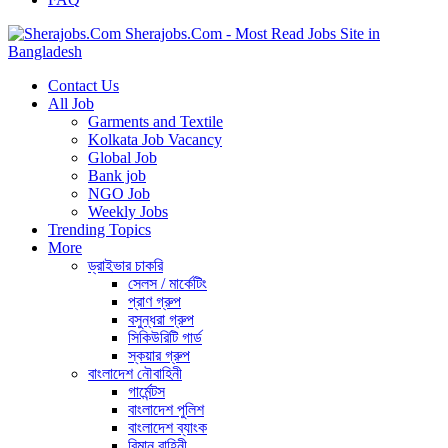
Sherajobs.Com - Most Read Jobs Site in
Bangladesh
Contact Us
All Job
Garments and Textile
Kolkata Job Vacancy
Global Job
Bank job
NGO Job
Weekly Jobs
Trending Topics
More
ড্রাইভার চাকরি
সেলস / মার্কেটিং
প্রাণ গ্রুপ
বসুন্ধরা গ্রুপ
সিকিউরিটি গার্ড
স্কয়ার গ্রুপ
বাংলাদেশ নৌবাহিনী
গার্মেন্টস
বাংলাদেশ পুলিশ
বাংলাদেশ ব্যাংক
বিমান বাহিনী