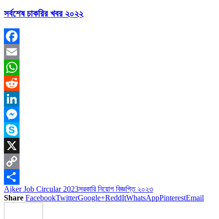
সর্বশেষ চাকরির খবর ২০২২
Facebook
Email
WhatsApp
Reddit
LinkedIn
Messenger
Skype
X
Copy
Ajker Job Circular 2023
সরকারি নিয়োগ বিজ্ঞপ্তি ২০২৩
Link
Share
Share
Facebook
Twitter
Google+
ReddIt
WhatsApp
Pinterest
Email