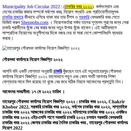
Municipality Job Circular 2022 : (
চাকরির খবর ২০২২
)
কর্মসংস্থান এবং
দেশের চাকরির বাজার সম্পর্কে সর্বশেষ খবর, নিয়োগ পদ্ধতি এবং প্রতিযোগীতামূলক
চাকরির বাজারে
কীভাবে এগিয়ে থাকা যায় তার টিপস ও
সরকারি
বেসরকারি খবর পেতে
ভিজিট করুন
Sherajobs.com
। নিয়োগকর্তারা সর্বদা তাদের শূণ্যপদ পূরণের জন্য সেরা
চাকরি প্রার্থীদের খুঁজে বের করার জন্য নতুন উপায় খুঁজে থাকেন। এই আটিক্যালে
সাম্প্রতিক নিয়োগের অনুশীলনের দিকে নজর দেয় যা সারা দেশে কোম্পানিগুলি ব্যবহার
করছে।
পৌরসভা কার্যালয়ে নিয়োগ বিজ্ঞপ্তি ২০২২
আপনি যদি একটি যোগ্যতা অনুয়ায়ী
চাকরি
খুঁজছেন তবে এই নতুনতাহেরপুর পৌরসভা
কার্যালয় নিয়োগ বিজ্ঞপ্তি ২০২২ ভালোভাবে পড়ুন এবং কোন পদটি আপনার শিক্ষা
যোগ্যতার সাথে মিল রয়েছে তা খুজে বের করে সঠিক নিয়মে আবেদনের প্রস্তুতি নিন।
আবেদনর সময়সীমা: ১৭ মে ২০২২ তারিখ ।
তাহেরপুর পৌরসভা কার্যালয় নিয়োগ বিজ্ঞপ্তি ২০২২ : চাকরির খবর ২০২২, Chakrir
Khobor 2022, সরকারি চাকরির খবর ২০২২, সর্বশেষ চাকরির খবর ২০২২, সাপ্তাহিক
চাকরির খবর ২০২২ আজকের চাকরির খবর ২০২২ মহিলাদের চাকরির খবর ২০২২ এনজিও
চাকরির খবর ২০২২ এইচএসসি পাশে সরকারি চাকরি ২০২২ চলমান সরকারি বেসরকারি
চাকরির খবর ২০২২ জেলার চাকরির খবর দৈনিক চাকরির খবর , তাহেরপুর পৌরসভা কার্যালয়
নিয়োগ 2022