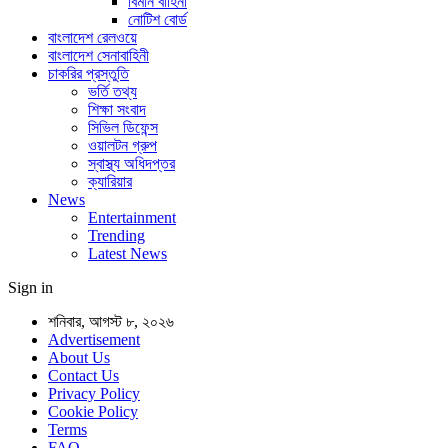
বিমান বাহিনী
নোটিশ বোর্ড
বাংলাদেশ রেলওয়ে
বাংলাদেশ সেনাবাহিনী
চাকরির প্রস্তুতি
ভর্তি তথ্য
শিক্ষা সংবাদ
সিভিল ডিফেন্স
ওয়ালটন গ্রুপ
স্বাস্থ্য অধিদপ্তর
ক্যারিয়ার
News
Entertainment
Trending
Latest News
Sign in
শনিবার, আগস্ট ৮, ২০২৬
Advertisement
About Us
Contact Us
Privacy Policy
Cookie Policy
Terms
FAQ