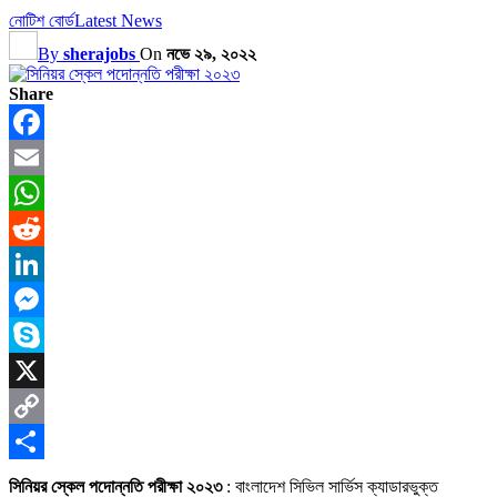
নোটিশ বোর্ড
Latest News
By
sherajobs
On
নভে ২৯, ২০২২
Share
Facebook
Email
WhatsApp
Reddit
LinkedIn
Messenger
Skype
X
Copy
Link
Share
সিনিয়র স্কেল পদোন্নতি পরীক্ষা ২০২৩
: বাংলাদেশ সিভিল সার্ভিস ক্যাডারভুক্ত