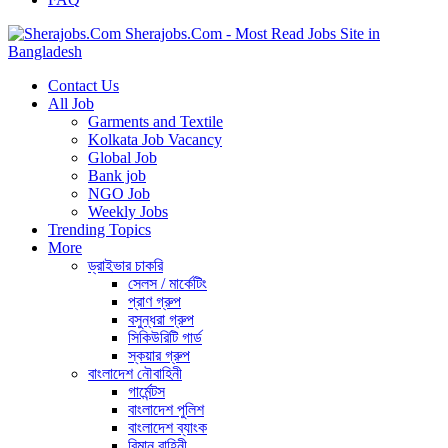
Sherajobs.Com - Most Read Jobs Site in
Bangladesh
Contact Us
All Job
Garments and Textile
Kolkata Job Vacancy
Global Job
Bank job
NGO Job
Weekly Jobs
Trending Topics
More
ড্রাইভার চাকরি
সেলস / মার্কেটিং
প্রাণ গ্রুপ
বসুন্ধরা গ্রুপ
সিকিউরিটি গার্ড
স্কয়ার গ্রুপ
বাংলাদেশ নৌবাহিনী
গার্মেন্টস
বাংলাদেশ পুলিশ
বাংলাদেশ ব্যাংক
বিমান বাহিনী