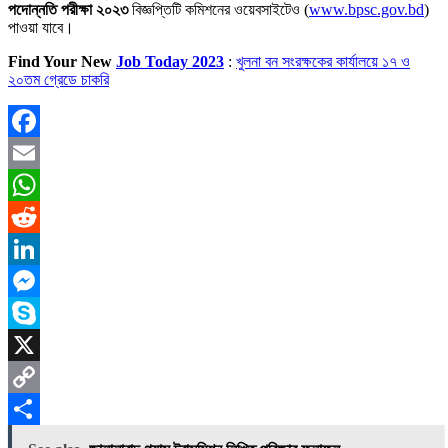
পদোন্নতি পরীক্ষা ২০২৩
বিজ্ঞপ্তিটি কমিশনের ওয়েবসাইটেও (
www.bpsc.gov.bd
)
পাওয়া যাবে।
Find Your New
Job Today 2023
:
খুলনা বন সংরক্ষকের কার্যালয়ে ১৭ ও
২০তম গ্রেডে চাকরি
Facebook
Email
WhatsApp
Reddit
LinkedIn
Messenger
Skype
X
Copy
Link
Share