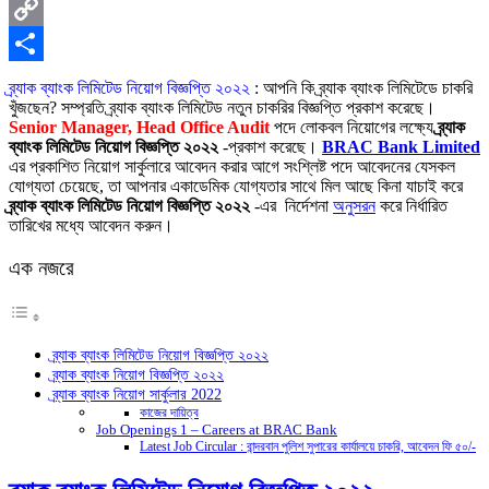
X
Copy
Link
Share
ব্র্যাক ব্যাংক লিমিটেড নিয়োগ বিজ্ঞপ্তি ২০২২
: আপনি কি ব্র্যাক ব্যাংক লিমিটেডে চাকরি
খুঁজছেন? সম্প্রতি ব্র্যাক ব্যাংক লিমিটেড নতুন চাকরির বিজ্ঞপ্তি প্রকাশ করেছে।
Senior Manager, Head Office Audit
পদে লোকব
ল নিয়োগের লক্ষ্যে
ব্র্যাক
ব্যাংক লিমিটেড নিয়োগ বিজ্ঞপ্তি ২০২২
-প্রকাশ করেছে।
BRAC Bank Limited
এর প্রকাশিত নিয়োগ সার্কুলারে আবেদন করার আগে সংশ্লিষ্ট পদে আবেদনের যেসকল
যোগ্যতা চেয়েছে, তা আপনার একাডেমিক যোগ্যতার সাথে মিল আছে কিনা যাচাই করে
ব্র্যাক ব্যাংক লিমিটেড নিয়োগ বিজ্ঞপ্তি ২০২২
-এর নির্দেশনা
অনুসরন
করে নির্ধারিত
তারিখের মধ্যে আবেদন করুন।
এক নজরে
ব্র্যাক ব্যাংক লিমিটেড নিয়োগ বিজ্ঞপ্তি ২০২২
ব্র্যাক ব্যাংক নিয়োগ বিজ্ঞপ্তি ২০২২
ব্র্যাক ব্যাংক নিয়োগ সার্কুলার 2022
কাজের দায়িত্ব
Job Openings 1 – Careers at BRAC Bank
Latest Job Circular : বান্দরবান পুলিশ সুপারের কার্যালয়ে চাকরি, আবেদন ফি ৫০/-