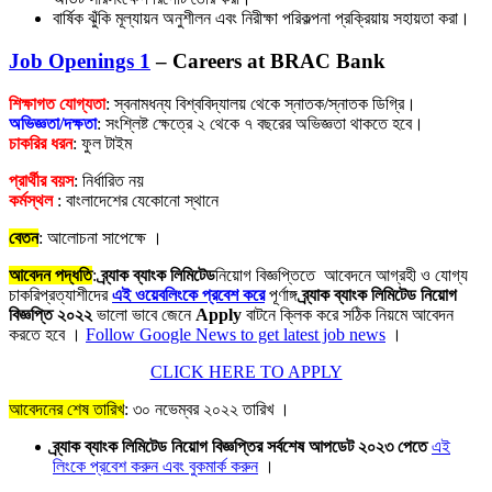
বার্ষিক ঝুঁকি মূল্যায়ন অনুশীলন এবং নিরীক্ষা পরিকল্পনা প্রক্রিয়ায় সহায়তা করা।
Job Openings 1
– Careers at BRAC Bank
শিক্ষাগত যোগ্যতা
: স্বনামধন্য বিশ্ববিদ্যালয় থেকে স্নাতক/স্নাতক ডিগ্রি।
অভিজ্ঞতা/দক্ষতা
: সংশ্লিষ্ট ক্ষেত্রে ২ থেকে ৭ বছরের অভিজ্ঞতা থাকতে হবে।
চাকরির ধরন
: ফুল টাইম
প্রার্থীর বয়স
: নির্ধারিত নয়
কর্মস্থল
: বাংলাদেশের যেকোনো স্থানে
বেতন
: আলোচনা সাপেক্ষে ।
আবেদন পদ্ধতি
:
ব্র্যাক ব্যাংক লিমিটেড
নিয়োগ বিজ্ঞপ্তিতে আবেদনে আগ্রহী ও যোগ্য
চাকরিপ্রত্যাশীদের
এই ওয়েবলিংকে প্রবেশ করে
পূর্ণাঙ্গ
ব্র্যাক ব্যাংক লিমিটেড
নিয়োগ
বিজ্ঞপ্তি ২০২২
ভালো ভাবে জেনে
Apply
বাটনে ক্লিক করে সঠিক নিয়মে আবেদন
করতে হবে ।
Follow Google News to get latest job news
।
CLICK HERE TO APPLY
আবেদনের শেষ তারিখ
: ৩০ নভেম্বর ২০২২ তারিখ ।
ব্র্যাক ব্যাংক লিমিটেড নিয়োগ বিজ্ঞপ্তির সর্বশেষ আপডেট ২০২৩ পেতে
এই
লিংকে প্রবেশ করুন এবং বুকমার্ক করুন
।