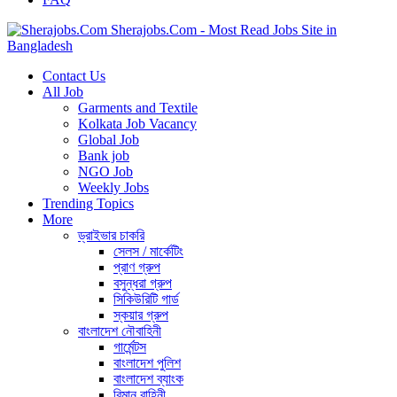
Sherajobs.Com - Most Read Jobs Site in
Bangladesh
Contact Us
All Job
Garments and Textile
Kolkata Job Vacancy
Global Job
Bank job
NGO Job
Weekly Jobs
Trending Topics
More
ড্রাইভার চাকরি
সেলস / মার্কেটিং
প্রাণ গ্রুপ
বসুন্ধরা গ্রুপ
সিকিউরিটি গার্ড
স্কয়ার গ্রুপ
বাংলাদেশ নৌবাহিনী
গার্মেন্টস
বাংলাদেশ পুলিশ
বাংলাদেশ ব্যাংক
বিমান বাহিনী