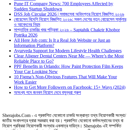
Pune IT Company News: 700 Employees Affected by
Sudden Startup Shutdown
DSS Job Circular 2026 | সমাজসেবা অধিদপ্তর নিয়োগ বিজ্ঞপ্তি ২০২৬
বোয়েসেল বিদেশি নিয়োগ বিজ্ঞপ্তি ২০২৬: সকল দেশের নতুন বোয়েসেল সার্কুলার
ও আবেদনের নিয়ম
সাপ্তাহিক চাকরির খবর পত্রিকা ২০২৬ – Saptahik Chakrir Khobor
Potrika 2026
All Here Job com: Is It a Real Job Website or Just an
Information Platform?
Ayurveda Support for Modern Lifestyle Health Challenges
Clear Aligner Dental Centers Near Me — Where’s the Most
Reliable Place to Go?
PPF Benefits in Orlando: How Paint Protection Film Keeps
Your Car Looking New
10 Figma’s Non-Obvious Features That Will Make Your
Work Easier
How to Get More Followers on Facebook: 15+ Ways (2024)
অসংখ্য পদে জনবল নিয়োগ দেবে বসুন্ধরা গ্রুপ
Sherajobs.Com - এ প্রকাশিত যেকোনো চাকরি সংক্রান্ত তথ্য নিয়োগকারী সংস্থা/
জাতীয় সংবাদপত্র দ্বারা সরবরাহ করা হয়। প্রকাশিত যেকোনো কর্মসংস্থানের তথ্য বা
নিয়োগ প্রক্রিয়া নিয়োগকারী সংস্থার একমাত্র দায়িত্ব। Sherajobs এই সম্পর্কিত