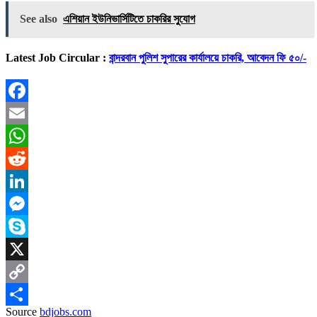
See also
এশিয়ান ইউনিভার্সিটিতে চাকরির সুযোগ
Latest Job Circular :
বান্দরবান পুলিশ সুপারের কার্যালয়ে চাকরি, আবেদন ফি ৫০/-
Facebook
Email
WhatsApp
Reddit
LinkedIn
Messenger
Skype
X
Copy
Source
bdjobs.com
Link
Share