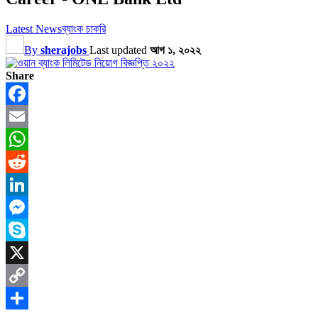
Latest News
ব্যাংক চাকরি
By
sherajobs
Last updated
আগ ১, ২০২২
Share
Facebook
Email
WhatsApp
Reddit
LinkedIn
Messenger
Skype
X
Copy