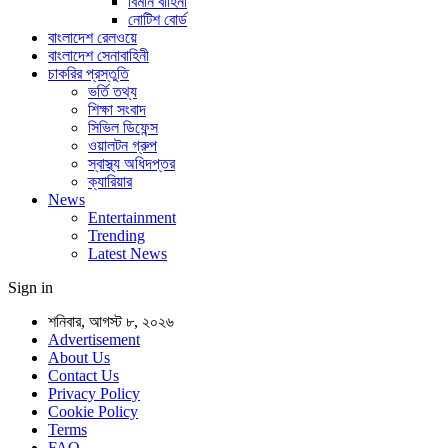
বিমান বাহিনী
নোটিশ বোর্ড
বাংলাদেশ রেলওয়ে
বাংলাদেশ সেনাবাহিনী
চাকরির প্রস্তুতি
ভর্তি তথ্য
শিক্ষা সংবাদ
সিভিল ডিফেন্স
ওয়ালটন গ্রুপ
স্বাস্থ্য অধিদপ্তর
ক্যারিয়ার
News
Entertainment
Trending
Latest News
Sign in
শনিবার, আগস্ট ৮, ২০২৬
Advertisement
About Us
Contact Us
Privacy Policy
Cookie Policy
Terms
FAQ