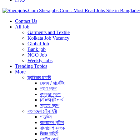
Sherajobs.Com - Most Read Jobs Site in Banglade
Contact Us
All Job
Garments and Textile
Kolkata Job Vacancy
Global Job
Bank job
NGO Job
Weekly Jobs
Trending Topics
More
ড্রাইভার চাকরি
সেলস / মার্কেটিং
প্রাণ গ্রুপ
বসুন্ধরা গ্রুপ
সিকিউরিটি গার্ড
স্কয়ার গ্রুপ
বাংলাদেশ নৌবাহিনী
গার্মেন্টস
বাংলাদেশ পুলিশ
বাংলাদেশ ব্যাংক
বিমান বাহিনী
নোটিশ বোর্ড