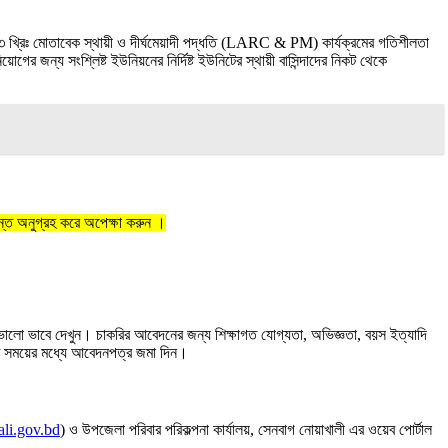
 খ্রিঃ মোতাবেক স্থায়ী ও দীর্ঘমেয়াদী পদ্ধতি (LARC & PM) কার্যক্রমের গতিশীলতা
য়োগের জন্য সংশ্লিষ্ট ইউনিয়নের নির্দিষ্ট ইউনিটের স্থায়ী বাসিন্দাদের নিকট থেকে
ন্ত অনুগ্রহ করে অপেক্ষা করুন ।
ালো ভাবে দেখুন। চাকরির আবেদনের জন্য শিক্ষাগত যোগ্যতা, অভিজ্ঞতা, বয়স ইত্যাদি
ট সময়ের মধ্যে আবেদনপত্র জমা দিন।
li.gov.bd
) ও উপজেলা পরিবার পরিকল্পনা কার্যালয়, সেনবাগ নোয়াখালী এর ওয়েব পোর্টাল