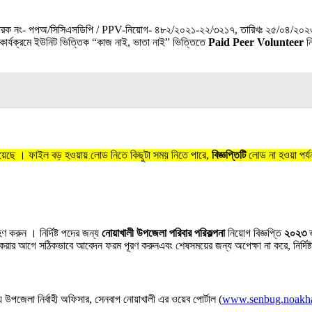
তরের স্মারক নং- পপঅ/সিসিএসডিপি / PPV-নিয়োগ- ৪৮২/২০২১-২২/৩২১৭, তারিখঃ ২৫/০৪/২০২৩
es কার্যক্রমে ইউনিট ভিত্তিক “কাজ নাই, ভাতা নাই” ভিত্তিতে
Paid Peer Volunteer
নি
ছে । ফাইল বড় হওয়ায় লোড নিতে কিছুটা সময় নিতে পারে,
বিজ্ঞপ্তিটি
লোড না হওয়া পর্য
ণ করুন । নির্দিষ্ট পদের জন্য
নোয়াখালী উপজেলা পরিবার পরিকল্পনা
নিয়োগ বিজ্ঞপ্তি
২০২৩
ভ
ার আগে সঠিকভাবে আবেদন ফরম পূরণ করুনএবং শেষসময়ের জন্য অপেক্ষা না করে, নির্দিষ্
য উপজেলা নির্বাহী অফিসার, সেনবাগ নোয়াখালী এর ওয়েব পোর্টাল (
www.senbug.noakha