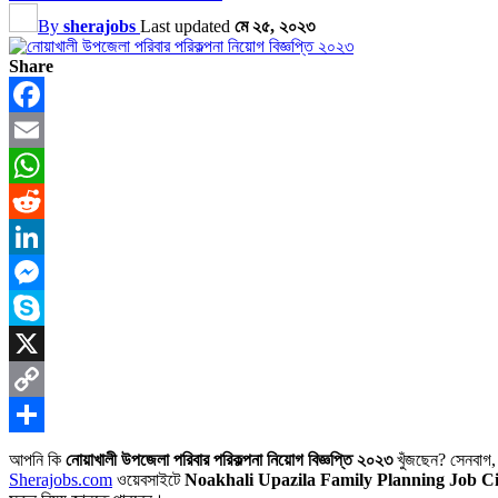
By
sherajobs
Last updated
মে ২৫, ২০২৩
Share
Facebook
Email
WhatsApp
Reddit
LinkedIn
Messenger
Skype
X
Copy
Link
Share
আপনি কি
নোয়াখালী উপজেলা পরিবার পরিকল্পনা নিয়োগ বিজ্ঞপ্তি ২০২৩
খুঁজছেন? সেনবাগ, ন
Sherajobs.com
ওয়েবসাইটে
Noakhali Upazila Family Planning Job Ci