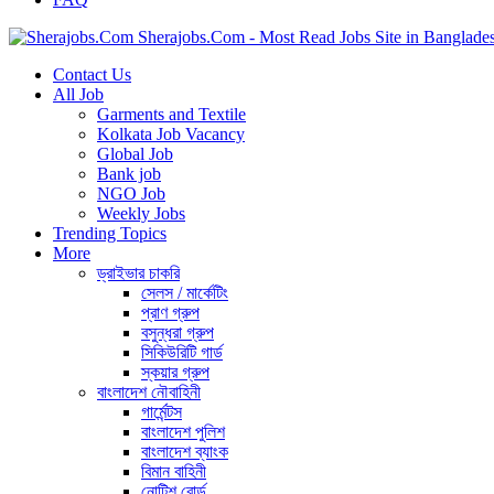
Sherajobs.Com - Most Read Jobs Site in Banglade
Contact Us
All Job
Garments and Textile
Kolkata Job Vacancy
Global Job
Bank job
NGO Job
Weekly Jobs
Trending Topics
More
ড্রাইভার চাকরি
সেলস / মার্কেটিং
প্রাণ গ্রুপ
বসুন্ধরা গ্রুপ
সিকিউরিটি গার্ড
স্কয়ার গ্রুপ
বাংলাদেশ নৌবাহিনী
গার্মেন্টস
বাংলাদেশ পুলিশ
বাংলাদেশ ব্যাংক
বিমান বাহিনী
নোটিশ বোর্ড