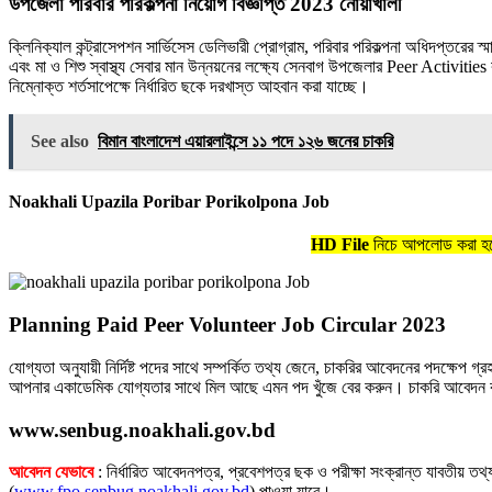
উপজেলা পরিবার পরিকল্পনা নিয়োগ বিজ্ঞপ্তি 2023 নোয়াখালী
ক্লিনিক্যাল কন্ট্রাসেপশন সার্ভিসেস ডেলিভারী প্রোগ্রাম, পরিবার পরিকল্পনা অধিদপ্
এবং মা ও শিশু স্বাস্থ্য সেবার মান উন্নয়নের লক্ষ্যে সেনবাগ উপজেলার Peer Activiti
নিম্নোক্ত শর্তসাপেক্ষে নির্ধারিত ছকে দরখাস্ত আহবান করা যাচ্ছে।
See also
বিমান বাংলাদেশ এয়ারলাইন্সে ১১ পদে ১২৬ জনের চাকরি
Noakhali Upazila Poribar Porikolpona Job
HD File
নিচে আপলোড করা হয়ে
Planning Paid Peer Volunteer Job Circular 2023
যোগ্যতা অনুযায়ী নির্দিষ্ট পদের সাথে সম্পর্কিত তথ্য জেনে, চাকরির আবেদনের পদক্ষেপ গ্রহ
আপনার একাডেমিক যোগ্যতার সাথে মিল আছে এমন পদ খুঁজে বের করুন। চাকরি আবেদন কর
www.senbug.noakhali.gov.bd
আবেদন যেভাবে
: নির্ধারিত আবেদনপত্র, প্রবেশপত্র ছক ও পরীক্ষা সংক্রান্ত যাবতীয় তথ্
(
www.fpo.senbug.noakhali.gov.bd
) পাওয়া যাবে।