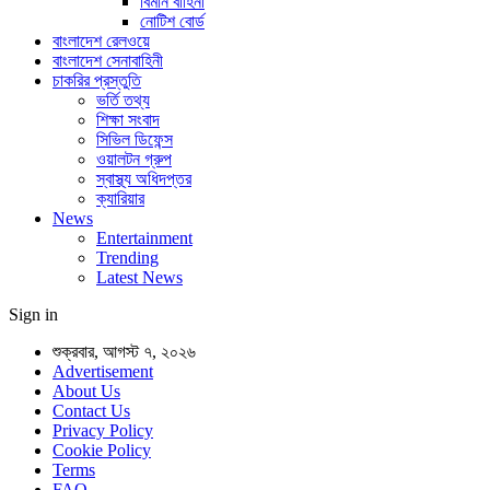
বিমান বাহিনী
নোটিশ বোর্ড
বাংলাদেশ রেলওয়ে
বাংলাদেশ সেনাবাহিনী
চাকরির প্রস্তুতি
ভর্তি তথ্য
শিক্ষা সংবাদ
সিভিল ডিফেন্স
ওয়ালটন গ্রুপ
স্বাস্থ্য অধিদপ্তর
ক্যারিয়ার
News
Entertainment
Trending
Latest News
Sign in
শুক্রবার, আগস্ট ৭, ২০২৬
Advertisement
About Us
Contact Us
Privacy Policy
Cookie Policy
Terms
FAQ