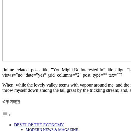
[inline_related_posts title=”You Might Be Interested In” title_ali
views=”no” date=”yes” grid_columns=”2″ post_type=”” tax=””]
When, while the lovely valley teems with vapour around me, and the mer
throw myself down among the tall grass by the trickling stream; and, as
এক নজরে
DEVELOP THE ECONOMY
MODERN NEWS & MAGAZINE