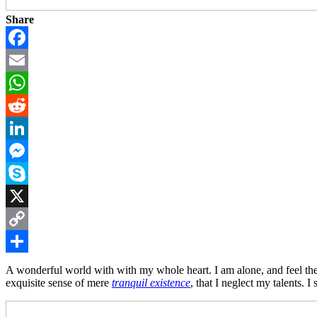
Share
Facebook
Email
WhatsApp
Reddit
LinkedIn
Messenger
Skype
X
Copy
Link
Share
A wonderful world with with my whole heart. I am alone, and feel the c
exquisite sense of mere
tranquil existence
, that I neglect my talents. 