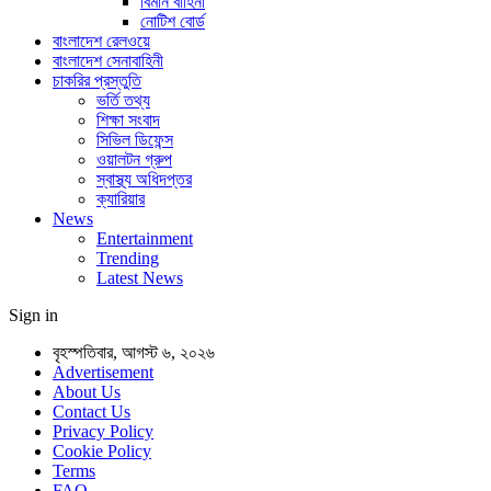
বিমান বাহিনী
নোটিশ বোর্ড
বাংলাদেশ রেলওয়ে
বাংলাদেশ সেনাবাহিনী
চাকরির প্রস্তুতি
ভর্তি তথ্য
শিক্ষা সংবাদ
সিভিল ডিফেন্স
ওয়ালটন গ্রুপ
স্বাস্থ্য অধিদপ্তর
ক্যারিয়ার
News
Entertainment
Trending
Latest News
Sign in
বৃহস্পতিবার, আগস্ট ৬, ২০২৬
Advertisement
About Us
Contact Us
Privacy Policy
Cookie Policy
Terms
FAQ