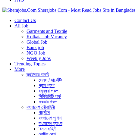
Sherajobs.Com - Most Read Jobs Site in Banglade
Contact Us
All Job
Garments and Textile
Kolkata Job Vacancy
Global Job
Bank job
NGO Job
Weekly Jobs
Trending Topics
More
ড্রাইভার চাকরি
সেলস / মার্কেটিং
প্রাণ গ্রুপ
বসুন্ধরা গ্রুপ
সিকিউরিটি গার্ড
স্কয়ার গ্রুপ
বাংলাদেশ নৌবাহিনী
গার্মেন্টস
বাংলাদেশ পুলিশ
বাংলাদেশ ব্যাংক
বিমান বাহিনী
নোটিশ বোর্ড