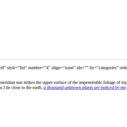
gn=”left” style=”list” number=”4″ align=”none” ids=”” by=”categorie
idian sun strikes the upper surface of the impenetrable foliage of my tr
 I lie close to the earth,
a thousand unknown plants are noticed by me
.