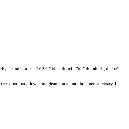
s” orderby=”rand” order=”DESC” hide_thumb=”no” thumb_right=”no”
ees, and but a few stray gleams steal into the inner sanctuary, I