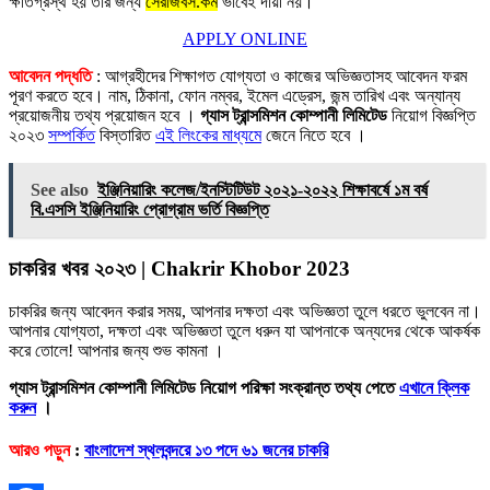
ক্ষতিগ্রস্থ হয় তার জন্য
সেরাজবস.কম
ভাবেই দায়ী নয়।
APPLY ONLINE
আবেদন পদ্ধতি
: আগ্রহীদের শিক্ষাগত যোগ্যতা ও কাজের অভিজ্ঞতাসহ আবেদন ফরম
পূরণ করতে হবে। নাম, ঠিকানা, ফোন নম্বর, ইমেল এড্রেস, জন্ম তারিখ এবং অন্যান্য
প্রয়োজনীয় তথ্য প্রয়োজন হবে ।
গ্যাস ট্রান্সমিশন কোম্পানী লিমিটেড
নিয়োগ বিজ্ঞপ্তি
২০২৩
সম্পর্কিত
বিস্তারিত
এই লিংকের মাধ্যমে
জেনে নিতে হবে ।
See also
ইঞ্জিনিয়ারিং কলেজ/ইনস্টিটিউট ২০২১-২০২২ শিক্ষাবর্ষে ১ম বর্ষ
বি.এসসি ইঞ্জিনিয়ারিং প্রােগ্রাম ভর্তি বিজ্ঞপ্তি
চাকরির খবর ২০২৩ | Chakrir Khobor 2023
চাকরির জন্য আবেদন করার সময়, আপনার দক্ষতা এবং অভিজ্ঞতা তুলে ধরতে ভুলবেন না।
আপনার যোগ্যতা, দক্ষতা এবং অভিজ্ঞতা তুলে ধরুন যা আপনাকে অন্যদের থেকে আকর্ষক
করে তোলে! আপনার জন্য শুভ কামনা ।
গ্যাস ট্রান্সমিশন কোম্পানী লিমিটেড নিয়োগ পরিক্ষা সংক্রান্ত তথ্য পেতে
এখানে ক্লিক
করুন
।
আরও পড়ুন
:
বাংলাদেশ স্থলবন্দরে ১৩ পদে ৬১ জনের চাকরি