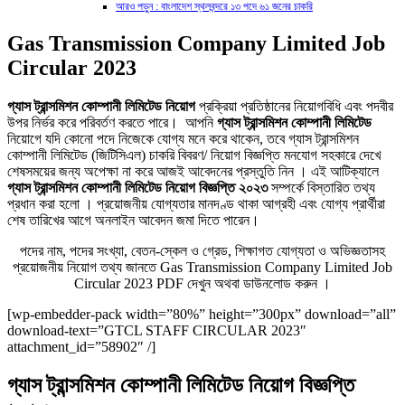
আরও পড়ুন : বাংলাদেশ স্থলবন্দরে ১৩ পদে ৬১ জনের চাকরি
Gas Transmission Company Limited Job
Circular 2023
গ্যাস ট্রান্সমিশন কোম্পানী লিমিটেড নিয়োগ
প্রক্রিয়া প্রতিষ্ঠানের নিয়োগবিধি এবং পদবীর
উপর নির্ভর করে পরিবর্তণ করতে পারে। আপনি
গ্যাস ট্রান্সমিশন কোম্পানী লিমিটেড
নিয়োগে যদি কোনো পদে নিজেকে যোগ্য মনে করে থাকেন, তবে গ্যাস ট্রান্সমিশন
কোম্পানী লিমিটেড (জিটিসিএল) চাকরি বিবরণ/ নিয়োগ বিজ্ঞপ্তি মনযোগ সহকারে দেখে
শেষসময়ের জন্য অপেক্ষা না করে আজই আবেদনের প্রস্তুতি নিন । এই আটিক্যালে
গ্যাস ট্রান্সমিশন কোম্পানী লিমিটেড নিয়োগ বিজ্ঞপ্তি ২০২৩
সম্পর্কে বিস্তারিত তথ্য
প্রধান করা হলো । প্রয়োজনীয় যোগ্যতার মানদণ্ড থাকা আগ্রহী এবং যোগ্য প্রার্থীরা
শেষ তারিখের আগে অনলাইন আবেদন জমা দিতে পারেন।
পদের নাম, পদের সংখ্যা, বেতন-স্কেল ও গ্রেড, শিক্ষাগত যোগ্যতা ও অভিজ্ঞতাসহ
প্রয়োজনীয় নিয়োগ তথ্য জানতে Gas Transmission Company Limited Job
Circular 2023 PDF দেখুন অথবা ডাউনলোড করুন ।
[wp-embedder-pack width=”80%” height=”300px” download=”all”
download-text=”GTCL STAFF CIRCULAR 2023″
attachment_id=”58902″ /]
গ্যাস ট্রান্সমিশন কোম্পানী লিমিটেড নিয়োগ বিজ্ঞপ্তি