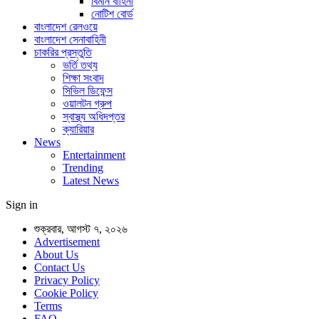
বিমান বাহিনী
নোটিশ বোর্ড
বাংলাদেশ রেলওয়ে
বাংলাদেশ সেনাবাহিনী
চাকরির প্রস্তুতি
ভর্তি তথ্য
শিক্ষা সংবাদ
সিভিল ডিফেন্স
ওয়ালটন গ্রুপ
স্বাস্থ্য অধিদপ্তর
ক্যারিয়ার
News
Entertainment
Trending
Latest News
Sign in
শুক্রবার, আগস্ট ৭, ২০২৬
Advertisement
About Us
Contact Us
Privacy Policy
Cookie Policy
Terms
FAQ