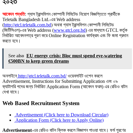
২০২৩
আবেদন পদ্ধতি
: গ্যাস ট্রান্সমিশন কোম্পানী লিমিটেড নিয়োগ বিজ্ঞপ্তিতে প্রার্থীকে
Teletalk Bangladesh Ltd.-এর Web address
(
http://gtcl.teletalk.com.bd
) অথবা গ্যাস ট্রান্সমিশন কোম্পানী লিমিটেড
(জিটিসিএল)-এর Web address (
www.gtcl.org.bd
) এর মাধ্যমে GTCL কর্তৃক
নির্ধারিত আবেদনপত্র পূরণ করে Online Registration কার্যক্রম এবং ফি জমা প্রদান
করতে হবে।
See also
EU energy crisis: Bloc must spend eye-watering
€500BN to keep green dreams
অনলাইনে
http://gtcl.teletalk.com.bd/
ওয়েবসাইট ওপেন করলে
Advertisement, Instructions for Submitting Application এবং ০৯
ক্যাটাগরি পদের জন্য নির্ধারিত Application Form (আবেদন ফরম) এর রেডিও বাটন
দেখা যাবে।
Web Based Recruitment System
Advertisement (Click here to Download Circular)
Application Form (Click here to Apply Online)
Advertisement
-এর রেডিও বাটন ক্লিক করলে বিজ্ঞাপন পাওয়া যাবে। ফর্ম পূরণের