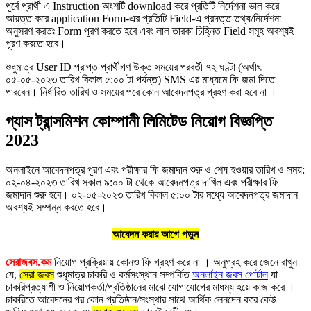
পূর্বে প্রার্থী এ Instruction অংশটি download করে প্রতিটি নির্দেশনা ভাল করে
আয়ত্ত করে application Form-এর প্রতিটি Field-এ প্রদত্ত তথ্য/নির্দেশনা
অনুসরণ করতঃ Form পূরণ করতে হবে এবং লাল তারকা চিহ্নিত Field সমূহ অবশ্যই
পূরণ করতে হবে।
শুধুমাত্র User ID প্রাপ্ত প্রার্থীগণ উক্ত সময়ের পরবর্তী ৭২ ঘণ্টা (অর্থাৎ
০৫-০৫-২০২৩ তারিখ বিকাল ৫:০০ টা পর্যন্ত) SMS এর মাধ্যমে ফি জমা দিতে
পারবেন। নির্ধারিত তারিখ ও সময়ের পরে কোন আবেদনপত্র গ্রহণ করা হবে না ।
গ্যাস ট্রান্সমিশন কোম্পানী লিমিটেড নিয়োগ বিজ্ঞপ্তি
2023
অনলাইনে আবেদনপত্র পূরণ এবং পরীক্ষার ফি জমাদান শুরু ও শেষ হওয়ার তারিখ ও সময়:
০২-০৪-২০২৩ তারিখ সকাল ৯:০০ টা থেকে আবেদনপত্র দাখিল এবং পরীক্ষার ফি
জমাদান শুরু হবে। ০২-০৫-২০২৩ তারিখ বিকাল ৫:০০ টার মধ্যে আবেদনপত্র জমাদান
অবশ্যই সম্পন্ন করতে হবে।
আবেদন করার আগে পড়ুন
সেরাজবস.কম
নিয়োগ প্রক্রিয়ায় কোনও ফি গ্রহণ করে না । অনুগ্রহ করে জেনে রাখুন
যে,
সেরা জবস
শুধুমাত্র চাকরি ও কর্মসংস্থান সম্পর্কিত
অনলাইন জবস পোর্টাল
যা
চাকরিপ্রত্যাশী ও নিয়োগকর্তা/প্রতিষ্ঠানের মাঝে যোগাযোগের মাধম্য হয়ে কাজ করে ।
চাকরিতে আবেদনের পর কোন প্রতিষ্ঠান/সংস্থার সাথে আর্থিক লেনদেন করে কেউ