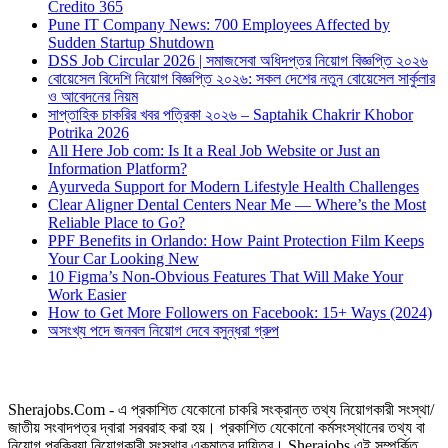
Credito 365
Pune IT Company News: 700 Employees Affected by
Sudden Startup Shutdown
DSS Job Circular 2026 | সমাজসেবা অধিদপ্তর নিয়োগ বিজ্ঞপ্তি ২০২৬
বোয়েসেল বিদেশি নিয়োগ বিজ্ঞপ্তি ২০২৬: সকল দেশের নতুন বোয়েসেল সার্কুলার
ও আবেদনের নিয়ম
সাপ্তাহিক চাকরির খবর পত্রিকা ২০২৬ – Saptahik Chakrir Khobor
Potrika 2026
All Here Job com: Is It a Real Job Website or Just an
Information Platform?
Ayurveda Support for Modern Lifestyle Health Challenges
Clear Aligner Dental Centers Near Me — Where’s the Most
Reliable Place to Go?
PPF Benefits in Orlando: How Paint Protection Film Keeps
Your Car Looking New
10 Figma’s Non-Obvious Features That Will Make Your
Work Easier
How to Get More Followers on Facebook: 15+ Ways (2024)
অসংখ্য পদে জনবল নিয়োগ দেবে বসুন্ধরা গ্রুপ
Sherajobs.Com - এ প্রকাশিত যেকোনো চাকরি সংক্রান্ত তথ্য নিয়োগকারী সংস্থা/
জাতীয় সংবাদপত্র দ্বারা সরবরাহ করা হয়। প্রকাশিত যেকোনো কর্মসংস্থানের তথ্য বা
নিয়োগ প্রক্রিয়া নিয়োগকারী সংস্থার একমাত্র দায়িত্ব। Sherajobs এই সম্পর্কিত