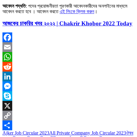
আবেদন পদ্ধতি
: পদের প্রয়োজনীয়তা পূরণকারী আবেদনকারীদের অনলাইনের মাধ্যমে
আবেদন করতে হবে । আবেদন করতে
এই লিংকে ক্লিক করুন
।
আজকের চাকরির খবর ২০২২ | Chakrir Khobor 2022 Today
Facebook
Email
WhatsApp
Reddit
LinkedIn
Messenger
Skype
X
Copy
Ajker Job Circular 2023
All Private Company Job Circular 2023
ঔষধ
Link
Share