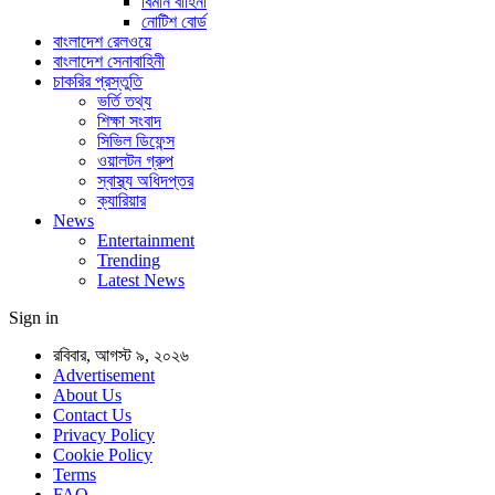
বিমান বাহিনী
নোটিশ বোর্ড
বাংলাদেশ রেলওয়ে
বাংলাদেশ সেনাবাহিনী
চাকরির প্রস্তুতি
ভর্তি তথ্য
শিক্ষা সংবাদ
সিভিল ডিফেন্স
ওয়ালটন গ্রুপ
স্বাস্থ্য অধিদপ্তর
ক্যারিয়ার
News
Entertainment
Trending
Latest News
Sign in
রবিবার, আগস্ট ৯, ২০২৬
Advertisement
About Us
Contact Us
Privacy Policy
Cookie Policy
Terms
FAQ