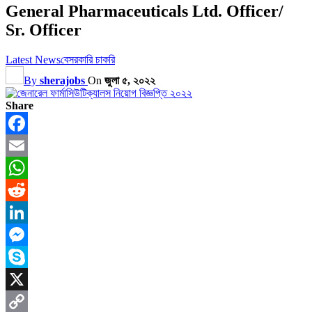
General Pharmaceuticals Ltd. Officer/
Sr. Officer
Latest News
বেসরকারি চাকরি
By
sherajobs
On
জুলা ৫, ২০২২
Share
Facebook
Email
WhatsApp
Reddit
LinkedIn
Messenger
Skype
X