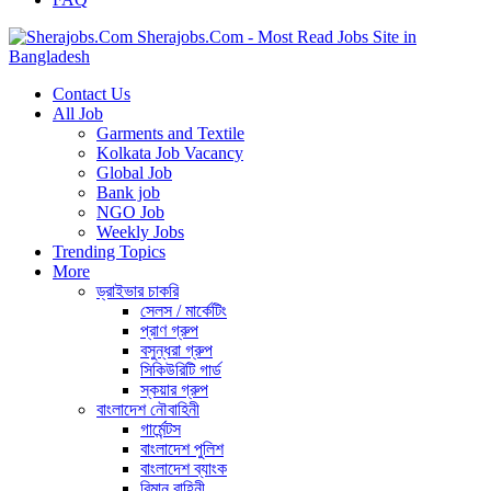
Sherajobs.Com - Most Read Jobs Site in
Bangladesh
Contact Us
All Job
Garments and Textile
Kolkata Job Vacancy
Global Job
Bank job
NGO Job
Weekly Jobs
Trending Topics
More
ড্রাইভার চাকরি
সেলস / মার্কেটিং
প্রাণ গ্রুপ
বসুন্ধরা গ্রুপ
সিকিউরিটি গার্ড
স্কয়ার গ্রুপ
বাংলাদেশ নৌবাহিনী
গার্মেন্টস
বাংলাদেশ পুলিশ
বাংলাদেশ ব্যাংক
বিমান বাহিনী