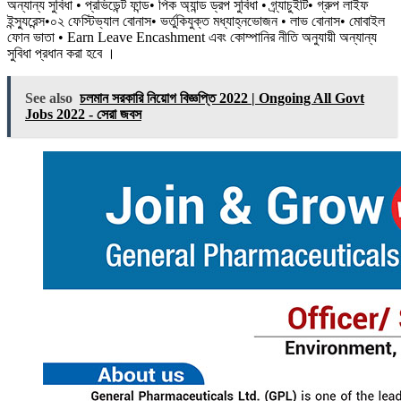
অন্যান্য সুবিধা • প্রভিডেন্ট ফান্ড• পিক অ্যান্ড ড্রপ সুবিধা • গ্র্যাচুইটি• গ্রুপ লাইফ
ইন্স্যুরেন্স•০২ ফেস্টিভ্যাল বোনাস• ভর্তুকিযুক্ত মধ্যাহ্নভোজন • লাভ বোনাস• মোবাইল
ফোন ভাতা • Earn Leave Encashment এবং কোম্পানির নীতি অনুযায়ী অন্যান্য
সুবিধা প্রধান করা হবে ।
See also
চলমান সরকারি নিয়োগ বিজ্ঞপ্তি 2022 | Ongoing All Govt
Jobs 2022 - সেরা জবস