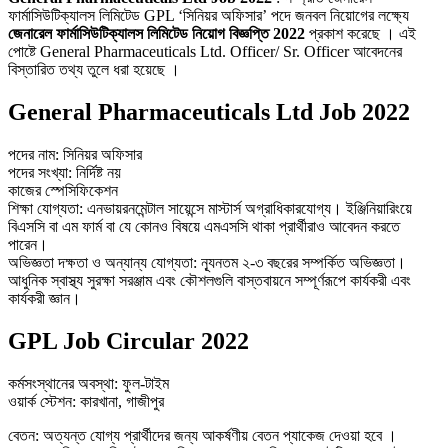
ফার্মাসিউটিক্যালস লিমিটেড GPL ‘সিনিয়র অফিসার’ পদে জনবল নিয়োগের লক্ষ্যে
জেনারেল ফার্মাসিউটিক্যালস লিমিটেড নিয়োগ বিজ্ঞপ্তি 2022
প্রকাশ করেছে । এই
পোষ্টে General Pharmaceuticals Ltd. Officer/ Sr. Officer আবেদনের
বিস্তারিত তথ্য তুলে ধরা হয়েছে ।
General Pharmaceuticals Ltd Job 2022
পদের নাম: সিনিয়র অফিসার
পদের সংখ্যা: নির্দিষ্ট নয়
কাজের স্পেসিফিকেশন
শিক্ষা যোগ্যতা: এনভায়রনমেন্টাল সায়েন্সে মাস্টার্স অগ্রাধিকারযোগ্য। ইঞ্জিনিয়ারিংয়ে
বিএসসি বা এম ফার্ম বা যে কোনও বিষয়ে এমএসসি থাকা প্রার্থীরাও আবেদন করতে
পারেন।
অভিজ্ঞতা দক্ষতা ও অন্যান্য যোগ্যতা: ন্যূনতম ২-৩ বছরের সম্পর্কিত অভিজ্ঞতা।
আধুনিক স্বাস্থ্য সুরক্ষা সরঞ্জাম এবং কৌশলগুলি বাস্তবায়নে সম্পূর্ণরূপে কার্যকরী এবং
কার্যকরী জ্ঞান।
GPL Job Circular 2022
কর্মসংস্থানের অবস্থা: ফুল-টাইম
ওয়ার্ক স্টেশন: কারখানা, গাজীপুর
বেতন: অত্যন্ত যোগ্য প্রার্থীদের জন্য আকর্ষণীয় বেতন প্যাকেজ দেওয়া হবে ।