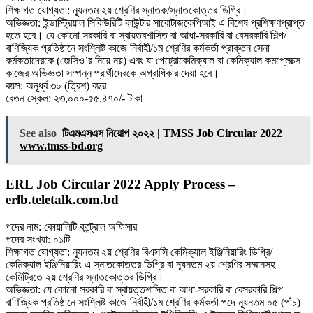
শিক্ষাগত যোগ্যতা: ন্যূনতম ২য় শ্রেণির স্নাতক/স্নাতকোত্তর ডিগ্রি।
অভিজ্ঞতা: ইন্ডাস্ট্রিয়াল সিকিউরিটি কাউন্টার সাবােটাজকেপিআই এ বিশেষ প্রশিক্ষণপ্রাপ্ত
হতে হবে। যে কোনাে সরকারি বা স্বায়ত্বশাসিত বা আধা-সরকারি বা বেসরকারি শিল্প/
বাণিজ্যিক প্রতিষ্ঠানে সংশ্লিষ্ট কাজে নির্বাহী/১ম শ্রেণির কর্মকর্তা প্রাক্তন সেনা
কর্মকতাদেরকে (জেসিও’র নিয়ে নয়) এবং যা পেট্রোকেমিক্যাল বা কেমিক্যাল কমপ্লেক্সে
কাজের অভিজ্ঞতা সম্পন্ন প্রার্থীদেরকে অগ্রাধিকার দেয়া হবে।
বয়স: অনূর্ধ্ব ৩০ (ত্রিশ) বছর
বেতন স্কেল: ২৩,০০০-৫৫,৪৭০/- টাকা
See also
টিএমএসএস নিয়োগ ২০২২ | TMSS Job Circular 2022
www.tmss-bd.org
ERL Job Circular 2022 Apply Process –
erlb.teletalk.com.bd
পদের নাম: কোয়ালিটি কন্ট্রোল অফিসার
পদের সংখ্যা: ০১টি
শিক্ষাগত যোগ্যতা: ন্যূনতম ২য় শ্রেণির বিএসসি কেমিক্যাল ইঞ্জিনিয়ারিং ডিগ্রি/
কেমিক্যাল ইঞ্জিনিয়ারিং এ স্নাতকোত্তর ডিগ্রি বা ন্যূনতম ২য় শ্রেণির সম্মানসহ
কেমিট্রিতে ২য় শ্রেণির স্নাতকোত্তর ডিগ্রি।
অভিজ্ঞতা: যে কোনাে সরকারি বা স্বায়ত্তশাসিত বা আধা-সরকারি বা বেসরকারি শিল্প
বাণিজ্যিক প্রতিষ্ঠানে সংশ্লিষ্ট কাজে নির্বাহী/১ম শ্রেণির কর্মকর্তা পদে ন্যূনতম ০৫ (পাঁচ)