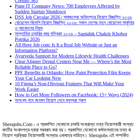
Credito 365
Pune IT Company News: 700 Employees Affected by
Sudden Startup Shutdown
DSS Job Circular 2026 | সমাজসেবা অধিদপ্তর নিয়োগ বিজ্ঞপ্তি ২০২৬
বোয়েসেল বিদেশি নিয়োগ বিজ্ঞপ্তি ২০২৬: সকল দেশের নতুন বোয়েসেল সার্কুলার
ও আবেদনের নিয়ম
সাপ্তাহিক চাকরির খবর পত্রিকা ২০২৬ – Saptahik Chakrir Khobor
Potrika 2026
All Here Job com: Is It a Real Job Website or Just an
Information Platform?
Ayurveda Support for Modern Lifestyle Health Challenges
Clear Aligner Dental Centers Near Me — Where’s the Most
Reliable Place to Go?
PPF Benefits in Orlando: How Paint Protection Film Keeps
Your Car Looking New
10 Figma’s Non-Obvious Features That Will Make Your
Work Easier
How to Get More Followers on Facebook: 15+ Ways (2024)
অসংখ্য পদে জনবল নিয়োগ দেবে বসুন্ধরা গ্রুপ
Sherajobs.Com - এ প্রকাশিত যেকোনো চাকরি সংক্রান্ত তথ্য নিয়োগকারী সংস্থা/
জাতীয় সংবাদপত্র দ্বারা সরবরাহ করা হয়। প্রকাশিত যেকোনো কর্মসংস্থানের তথ্য বা
নিয়োগ প্রক্রিয়া নিয়োগকারী সংস্থার একমাত্র দায়িত্ব। Sherajobs এই সম্পর্কিত