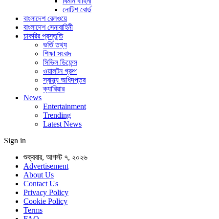
বিমান বাহিনী
নোটিশ বোর্ড
বাংলাদেশ রেলওয়ে
বাংলাদেশ সেনাবাহিনী
চাকরির প্রস্তুতি
ভর্তি তথ্য
শিক্ষা সংবাদ
সিভিল ডিফেন্স
ওয়ালটন গ্রুপ
স্বাস্থ্য অধিদপ্তর
ক্যারিয়ার
News
Entertainment
Trending
Latest News
Sign in
শুক্রবার, আগস্ট ৭, ২০২৬
Advertisement
About Us
Contact Us
Privacy Policy
Cookie Policy
Terms
FAQ