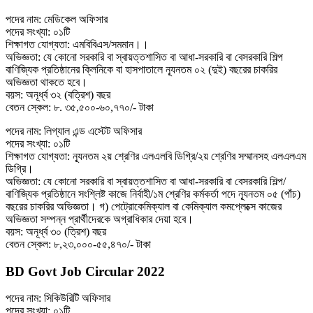
পদের নাম: মেডিকেল অফিসার
পদের সংখ্যা: ০১টি
শিক্ষাগত যোগ্যতা: এমবিবিএস/সমমান।।
অভিজ্ঞতা: যে কোনাে সরকারি বা স্বায়ত্তশাসিত বা আধা-সরকারি বা বেসরকারি শিল্প
বাণিজ্যিক প্রতিষ্ঠানের ক্লিনিকে বা হাসপাতালে ন্যূনতম ০২ (দুই) বছরের চাকরির
অভিজ্ঞতা থাকতে হবে।
বয়স: অনূর্ধ্ব ৩২ (বত্রিশ) বছর
বেতন স্কেল: ৮. ৩৫,৫০০-৬০,৭৭০/- টাকা
পদের নাম: লিগ্যাল এন্ড এস্টেট অফিসার
পদের সংখ্যা: ০১টি
শিক্ষাগত যোগ্যতা: ন্যূনতম ২য় শ্রেণির এলএলবি ডিগ্রি/২য় শ্রেণির সম্মানসহ এলএলএম
ডিগ্রি।
অভিজ্ঞতা: যে কোনাে সরকারি বা স্বায়ত্তশাসিত বা আধা-সরকারি বা বেসরকারি শিল্প/
বাণিজ্যিক প্রতিষ্ঠানে সংশ্লিষ্ট কাজে নির্বাহী/১ম শ্রেণির কর্মকর্তা পদে ন্যূনতম ০৫ (পাঁচ)
বছরের চাকরির অভিজ্ঞতা। গ) পেট্রোকেমিক্যাল বা কেমিক্যাল কমপ্লেক্সে কাজের
অভিজ্ঞতা সম্পন্ন প্রার্থীদেরকে অগ্রাধিকার দেয়া হবে।
বয়স: অনূর্ধ্ব ৩০ (ত্রিশ) বছর
বেতন স্কেল: ৮,২৩,০০০-৫৫,৪৭০/- টাকা
BD Govt Job Circular 2022
পদের নাম: সিকিউরিটি অফিসার
পদের সংখ্যা: ০১টি