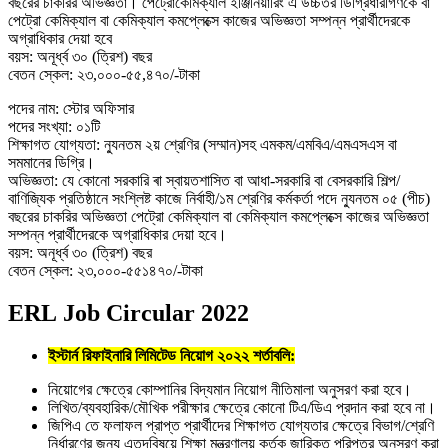
বছরের চাকরির অভিজ্ঞতা। পেট্রোকেমিক্যাল ইঞ্জিনিয়ারিং এ উচ্চতর ডিগ্রিধারীগণকে বা
পেট্রো কেমিক্যাল বা কেমিক্যাল কমপ্লেক্সে কাজের অভিজ্ঞতা সম্পন্ন প্রার্থীদেরকে
অগ্রাধিকার দেয়া হবে
বয়স: অনূর্ধ্ব ৩০ (ত্রিশ) বছর
বেতন স্কেল: ২৩,০০০-৫৫,৪৭০/-টাকা
পদের নাম: স্টোর অফিসার
পদের সংখ্যা: ০১টি
শিক্ষাগত যোগ্যতা: ন্যুনতম ২য় শ্রেণির (সম্মান)সহ এমকম/এমবিএ/এমএসএস বা
সমমানের ডিগ্রি।
অভিজ্ঞতা: যে কোনো সরকারি ৰা স্বায়তশাসিত বা আধা-সরকারি বা বেসরকারি শিল্প/
বাণিজ্যিক প্রতিষ্ঠানে সংশ্লিষ্ট কাজে নির্বাহী/১ম শ্রেণির কর্মকর্তা পদে ন্যুনতম ০৫ (পীচ)
বছরের চাকরির অভিজ্ঞতা পেট্রো কেমিক্যাল বা কেমিক্যাল কমপ্লেক্সে কাজের অভিজ্ঞতা
সম্পন্ন প্রার্থীদেরকে অগ্রাধিকার দেয়া হবে।
বয়স: অনূর্ধ্ব ৩০ (ত্রিশ) বছর
বেতন স্কেল: ২৩,০০০-৫৫১৪৭০/-টাকা
ERL Job Circular 2022
ইস্টার্ন রিফাইনারি লিমিটেড নিয়োগ ২০২২ শর্তাবলি:
নিয়োগের ক্ষেত্রে কোম্পানির বিদ্যমান নিয়োগ নীতিমালা অনুসরণ করা হবে।
লিখিত/ব্যবহারিক/মৌখিক পরীক্ষার ক্ষেত্রে কোনো টিএ/ডিএ প্রদান করা হবে না।
জিপিএ তে ফলাফল প্রাপ্ত প্রার্থীদের শিক্ষাগত যোগ্যতার ক্ষেত্রে বিভাগ/শ্রেণি
নির্ধারণের জন্য এতদৃবিষয়ে শিক্ষা মন্ত্রণালয় কর্তৃক জারিকৃত পরিপত্র অনুসরণ করা