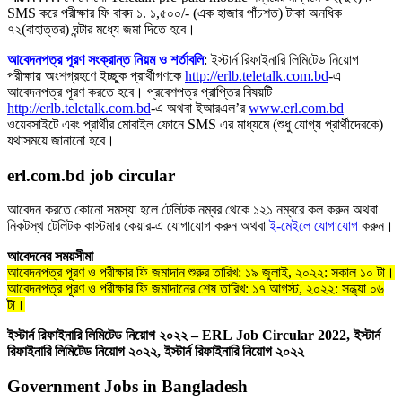
SMS করে পরীক্ষার ফি বাবদ ১. ১,৫০০/- (এক হাজার পাঁচশত) টাকা অনধিক
৭২(বাহাত্তর) ঘন্টার মধ্যে জমা দিতে হবে।
আবেদনপত্র পূরণ সংক্রান্ত নিয়ম ও শর্তাবলি
: ইস্টার্ন রিফাইনারি লিমিটেড নিয়োগ
পরীক্ষায় অংশগ্রহণে ইচ্ছুক প্রার্থীগণকে
http://erlb.teletalk.com.bd
-এ
আবেদনপত্র পূরণ করতে হবে। প্রবেশপত্র প্রাপ্তির বিষয়টি
http://erlb.teletalk.com.bd
-এ অথবা ইআরএল’র
www.erl.com.bd
ওয়েবসাইটে এবং প্রার্থীর মােবাইল ফোনে SMS এর মাধ্যমে (শুধু যােগ্য প্রার্থীদেরকে)
যথাসময়ে জানানাে হবে।
erl.com.bd job circular
আবেদন করতে কোনাে সমস্যা হলে টেলিটক নম্বর থেকে ১২১ নম্বরে কল করুন অথবা
নিকটস্থ টেলিটক কাস্টমার কেয়ার-এ যােগাযােগ করুন অথবা
ই-মেইলে যােগাযােগ
করুন।
আবেদনের সময়সীমা
আবেদনপত্র পূরণ ও পরীক্ষার ফি জমাদান শুরুর তারিখ: ১৯ জুলাই, ২০২২: সকাল ১০ টা।
আবেদনপত্র পূরণ ও পরীক্ষার ফি জমাদানের শেষ তারিখ: ১৭ আগস্ট, ২০২২: সন্ধ্যা ০৬
টা।
ইস্টার্ন রিফাইনারি লিমিটেড নিয়োগ ২০২২ – ERL Job Circular 2022, ইস্টার্ন
রিফাইনারি লিমিটেড নিয়োগ ২০২২, ইস্টার্ন রিফাইনারি নিয়োগ ২০২২
Government Jobs in Bangladesh