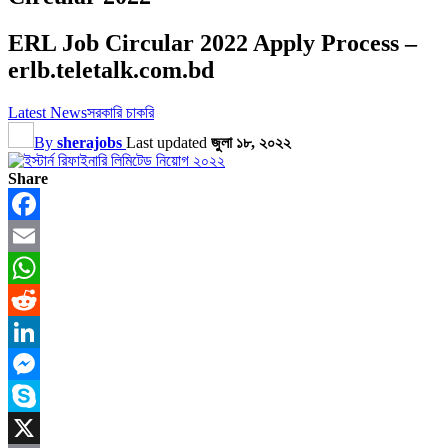
ERL Job Circular 2022 Apply Process –
erlb.teletalk.com.bd
Latest News
সরকারি চাকরি
By
sherajobs
Last updated
জুলা ১৮, ২০২২
Share
Facebook
Email
WhatsApp
Reddit
LinkedIn
Messenger
Skype