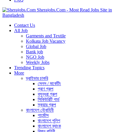
Sherajobs.Com - Most Read Jobs Site in
Bangladesh
Contact Us
All Job
Garments and Textile
Kolkata Job Vacancy
Global Job
Bank job
NGO Job
Weekly Jobs
Trending Topics
More
ড্রাইভার চাকরি
সেলস / মার্কেটিং
প্রাণ গ্রুপ
বসুন্ধরা গ্রুপ
সিকিউরিটি গার্ড
স্কয়ার গ্রুপ
বাংলাদেশ নৌবাহিনী
গার্মেন্টস
বাংলাদেশ পুলিশ
বাংলাদেশ ব্যাংক
বিমান বাহিনী