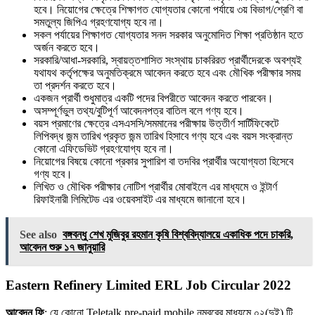
হবে। নিয়োগের ক্ষেত্রে শিক্ষাগত যোগ্যতার কোনো পর্যায়ে ৩য় বিভাগ/শ্রেণি বা
সমতুল্য জিপিএ গ্রহণযোগ্য হবে না।
সকল পর্যায়ের শিক্ষাগত যোগ্যতার সনদ সরকার অনুমোদিত শিক্ষা প্রতিষ্ঠান হতে
অর্জন করতে হবে।
সরকারি/আধা-সরকারি, স্বায়ত্তশাসিত সংস্থায় চাকরিরত প্রার্থীদেরকে অবশ্যই
যথাযথ কর্তৃপক্ষের অনুমতিক্রমে আবেদন করতে হবে এবং মৌখিক পরীক্ষার সময়
তা প্রদর্শন করতে হবে।
একজন প্রার্থী শুধুমাত্র একটি পদের বিপরীতে আবেদন করতে পারবেন।
অসম্পূর্ণভুল তথ্য/বুটিপূর্ণ আবেদনপত্র বাতিল বলে গণ্য হবে।
বয়স প্রমাণের ক্ষেত্রে এসএসসি/সমমানের পরীক্ষায় উত্তীর্ণ সার্টিফিকেটে
লিপিবদ্ধ জন্ম তারিখ প্রকৃত জন্ম তারিখ হিসাবে গণ্য হবে এবং বয়স সংক্রান্ত
কোনো এফিডেভিট গ্রহণযোগ্য হবে না।
নিয়োগের বিষয়ে কোনো প্রকার সুপারিশ বা তদবির প্রার্থীর অযোগ্যতা হিসেবে
গণ্য হবে।
লিখিত ও মৌখিক পরীক্ষার নোটিশ প্রার্থীর মোবাইলে এর মাধ্যমে ও ইন্টার্ণ
রিফাইনারী লিমিটেড এর ওয়েবসাইট এর মাধ্যমে জানানো হবে।
See also
বঙ্গবন্ধু শেখ মুজিবুর রহমান কৃষি বিশ্ববিদ্যালয়ে একাধিক পদে চাকরি,
আবেদন শুরু ১৭ জানুয়ারি
Eastern Refinery Limited ERL Job Circular 2022
আবেদন ফি
: যে কোনাে Teletalk pre-paid mobile নম্বরের মাধ্যমে ০২(দুই) টি