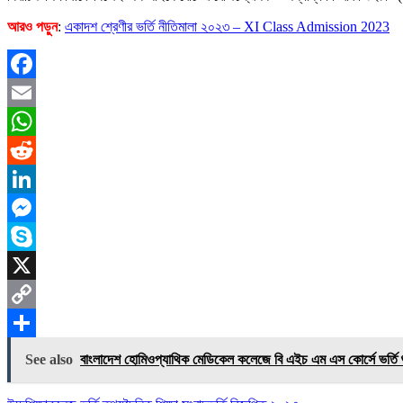
আরও পড়ুন
:
একাদশ শ্রেণীর ভর্তি নীতিমালা ২০২৩ – XI Class Admission 2023
Facebook
Email
WhatsApp
Reddit
LinkedIn
Messenger
Skype
X
Copy
Link
Share
See also
বাংলাদেশ হোমিওপ্যাথিক মেডিকেল কলেজে বি এইচ এম এস কোর্সে ভর্তি শ