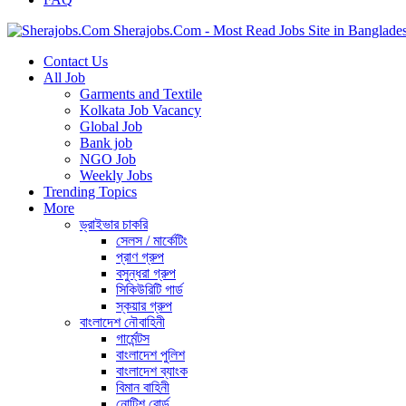
Sherajobs.Com - Most Read Jobs Site in Banglade
Contact Us
All Job
Garments and Textile
Kolkata Job Vacancy
Global Job
Bank job
NGO Job
Weekly Jobs
Trending Topics
More
ড্রাইভার চাকরি
সেলস / মার্কেটিং
প্রাণ গ্রুপ
বসুন্ধরা গ্রুপ
সিকিউরিটি গার্ড
স্কয়ার গ্রুপ
বাংলাদেশ নৌবাহিনী
গার্মেন্টস
বাংলাদেশ পুলিশ
বাংলাদেশ ব্যাংক
বিমান বাহিনী
নোটিশ বোর্ড