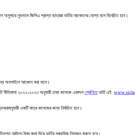
িভাগ অনুসারে ন্যূনতম জিপিএ প্রাপ্ত ছাত্ররা ভর্তির আবেদনের যোগ্য বলে বিবেচিত হবে।
 জন্য অনলাইনে আবেদন করা যাবে।
ৃহীত ভর্তি নীতিমালা ২০২২-২০২৩ অনুযায়ী ঢাকা কলেজে একাদশ
শ্রেণিতে
ভর্তি এই
www.xicla
ছন্দক্রমানুযায়ী একটি মাত্র কলেজের জন্য নির্বাচিত হবে।
 (তিনশত আটাশ) টাকা জমা দিয়ে ভর্তির প্রাথমিক নিশ্চায়ন করতে হবে।