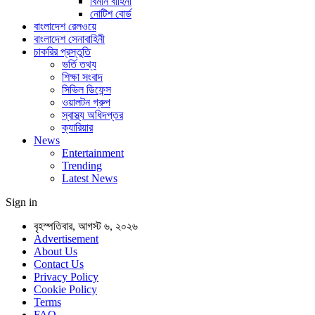
বিমান বাহিনী
নোটিশ বোর্ড
বাংলাদেশ রেলওয়ে
বাংলাদেশ সেনাবাহিনী
চাকরির প্রস্তুতি
ভর্তি তথ্য
শিক্ষা সংবাদ
সিভিল ডিফেন্স
ওয়ালটন গ্রুপ
স্বাস্থ্য অধিদপ্তর
ক্যারিয়ার
News
Entertainment
Trending
Latest News
Sign in
বৃহস্পতিবার, আগস্ট ৬, ২০২৬
Advertisement
About Us
Contact Us
Privacy Policy
Cookie Policy
Terms
FAQ